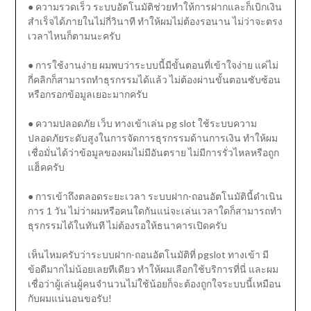
● ความรวดเร็ว ระบบอัตโนมัติช่วยทำให้การฝากและก็เบิกเงิน
สำเร็จได้ภายในไม่กี่วินาที ทำให้ผมไม่ต้องรอนาน ไม่ว่าจะตรง
เวลาไหนก็ตามนะครับ
● การใช้งานง่าย ผมพบว่าระบบนี้มีขั้นตอนที่เข้าใจง่าย แค่ไม่
กี่คลิกก็สามารถทำธุรกรรมได้แล้ว ไม่ต้องผ่านขั้นตอนซับซ้อน
หรือกรอกข้อมูลเยอะมากครับ
● ความปลอดภัย เว็บ ทางเข้าเล่น pg slot ใช้ระบบความ
ปลอดภัยระดับสูงในการจัดการธุรกรรมด้านการเงิน ทำให้ผม
เชื่อมั่นได้ว่าข้อมูลของผมไม่มีอันตราย ไม่มีการรั่วไหลหรือถูก
แฮ็คครับ
● การเข้าถึงตลอดระยะเวลา ระบบฝาก-ถอนอัตโนมัตินี้ดำเนิน
การ 1 วัน ไม่ว่าผมหรือคนใดกันแน่จะเล่นเวลาใดก็สามารถทำ
ธุรกรรมได้ในทันที ไม่ต้องรอให้ธนาคารเปิดครับ
เห็นไหมครับว่าระบบฝาก-ถอนอัตโนมัติที่ pgslot ทางเข้า มี
ข้อดีมากไม่น้อยเลยทีเดียว ทำให้ผมเลือกใช้บริการที่นี่ และผม
เชื่อว่าผู้เล่นผู้คนจำนวนไม่ใช้น้อยก็จะต้องถูกใจระบบนี้เหมือน
กับผมแน่นอนขอรับ!