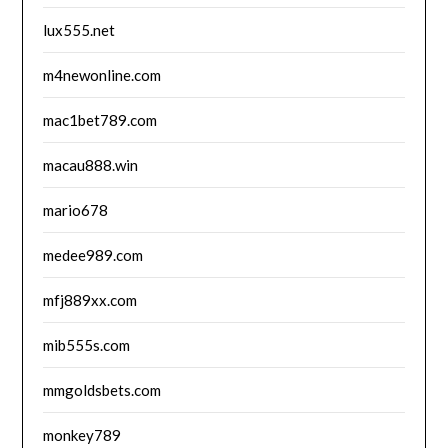
lux555.net
m4newonline.com
mac1bet789.com
macau888.win
mario678
medee989.com
mfj889xx.com
mib555s.com
mmgoldsbets.com
monkey789