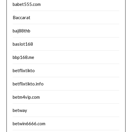
babet555.com
Baccarat
baj88thb
baslot168
bbp168.me
betflixtikto
betflixtikto.info
betm4vip.com
betway
betwin6666.com