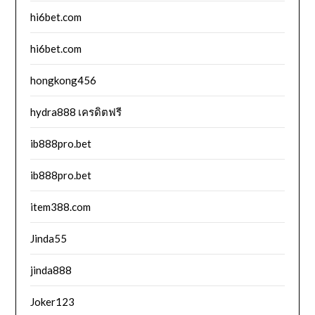
hi6bet.com
hi6bet.com
hongkong456
hydra888 เครดิตฟรี
ib888pro.bet
ib888pro.bet
item388.com
Jinda55
jinda888
Joker123