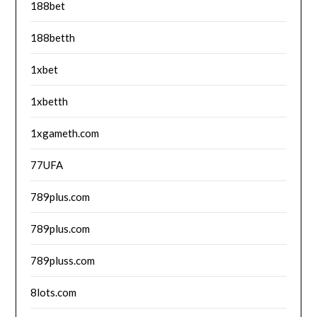
188bet
188betth
1xbet
1xbetth
1xgameth.com
77UFA
789plus.com
789plus.com
789pluss.com
8lots.com