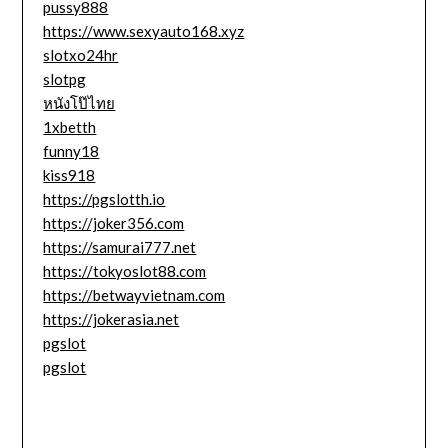
pussy888
https://www.sexyauto168.xyz
slotxo24hr
slotpg
หนังโป๊ไทย
1xbetth
funny18
kiss918
https://pgslotth.io
https://joker356.com
https://samurai777.net
https://tokyoslot88.com
https://betwayvietnam.com
https://jokerasia.net
pgslot
pgslot