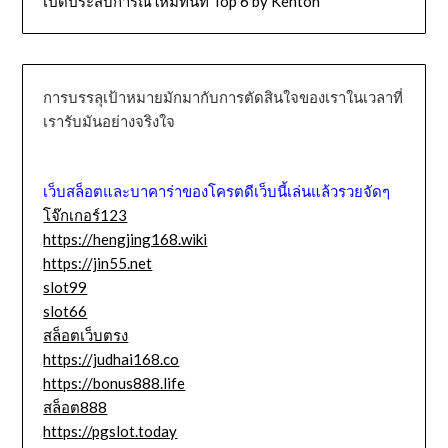
เปิดประสบการณ์ใหม่ทันที Top 6 by Kenton
การบรรลุเป้าหมายมักมากับการตัดสินใจของเราในเวลาที่
เรารับมันอย่างจริงใจ
เว็บสล็อตและบาคาร่าของโครตดีเว็บนี้เล่นแล้วรวยจัดๆ
โจ๊กเกอร์123
https://hengjing168.wiki
https://jin55.net
slot99
slot66
สล็อตเว็บตรง
https://judhai168.co
https://bonus888.life
สล็อต888
https://pgslot.today