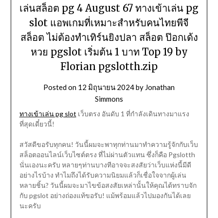
เล่นสล็อต pg 4 August 67 ทางเข้าเล่น pg
slot แอพเกมที่เหมาะสำหรับคนไทยพีจี
สล็อต ไม่ต้องทำเทิร์นยิงปลา สล็อต ป๊อกเด้ง
หวย pgslot เริ่มต้น 1 บาท Top 19 by
Florian pgslotth.zip
Posted on
12 มิถุนายน 2024
by
Jonathan
Simmons
ทางเข้าเล่น pg slot
เว็บตรง อันดับ 1 ที่กำลังเดินทางมาแรง
ที่สุดเดี๋ยวนี้!
สวัสดีขอรับทุกคน! วันนี้ผมจะพาทุกท่านมาทำความรู้จักกับเว็บ
สล็อตออนไลน์เว็บไซต์ตรง ที่ไม่ผ่านตัวแทน ซึ่งก็คือ Pgslotth
นั่นเองนะครับ หลายๆท่านบางทีอาจจะสงสัยว่าเว็บแห่งนี้มีดี
อย่างไรบ้าง ทำไมถึงได้รับความนิยมแล้วก็เชื่อใจจากผู้เล่น
หลายชิ้น? วันนี้ผมจะมาไขข้อสงสัยเหล่านั้นให้คุณได้ทราบจัก
กับ pgslot อย่างถ่องแท้ขอรับ! แม้พร้อมแล้วไปมองกันได้เลย
นะครับ