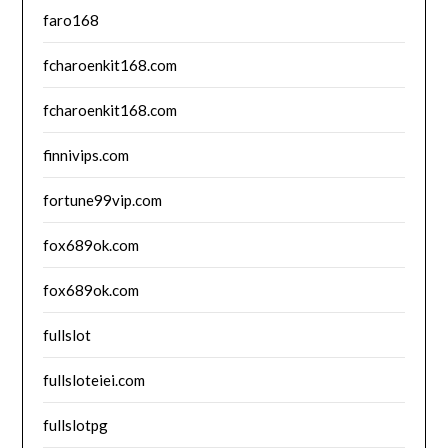
faro168
fcharoenkit168.com
fcharoenkit168.com
finnivips.com
fortune99vip.com
fox689ok.com
fox689ok.com
fullslot
fullsloteiei.com
fullslotpg