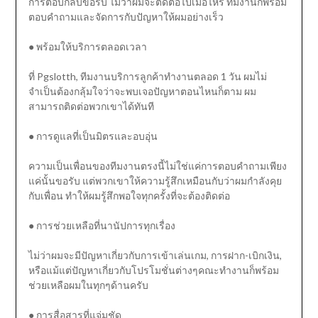
การตอบกลับขอรับ ไม่ว่าผมจะติดต่อไปเมื่อไหร่ ทีมงานก็พร้อม
ตอบคำถามและจัดการกับปัญหาให้ผมอย่างเร็ว
● พร้อมให้บริการตลอดเวลา
ที่ Pgslotth, ทีมงานบริการลูกค้าทำงานตลอด 1 วัน ผมไม่
จำเป็นต้องกลุ้มใจว่าจะพบเจอปัญหาตอนไหนก็ตาม ผม
สามารถติดต่อพวกเขาได้ทันที
● การดูแลที่เป็นมิตรและอบอุ่น
ความเป็นเพื่อนของทีมงานตรงนี้ไม่ใช่แค่การตอบคำถามเพียง
แค่นั้นขอรับ แต่พวกเขาให้ความรู้สึกเหมือนกับว่าผมกำลังคุย
กับเพื่อน ทำให้ผมรู้สึกพอใจทุกครั้งที่จะต้องติดต่อ
● การช่วยเหลือที่นานัปการทุกเรื่อง
ไม่ว่าผมจะมีปัญหาเกี่ยวกับการเข้าเล่นเกม, การฝาก-เบิกเงิน,
หรือแม้แต่ปัญหาเกี่ยวกับโปรโมชั่นต่างๆคณะทำงานก็พร้อม
ช่วยเหลือผมในทุกๆด้านครับ
● การสื่อสารที่แจ่มชัด