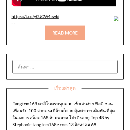
https://t.co/y0UCW4ewbj
…
READ MORE
ค้นหา
สำหรับ:
เรื่องล่าสุด
Tangtem168 คาสิโนครบทุกค่าย เข้าเล่นง่าย ฟีลดี ชวน
เพื่อนรับ 100 จ่ายตรง กี่ล้านก็จ่าย คุ้มค่าการเดิมพัน ที่สุด
ในวงการ สล็อต168 ห้ามพลาด โปรดีรออยู่ Top 48 by
Stephanie tangtem168e.com 13 สิงหาคม 69