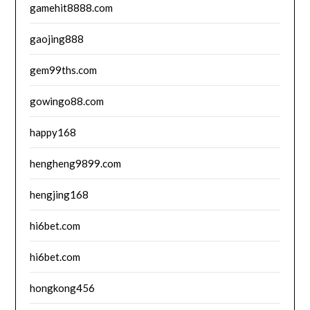
gamehit8888.com
gaojing888
gem99ths.com
gowingo88.com
happy168
hengheng9899.com
hengjing168
hi6bet.com
hi6bet.com
hongkong456