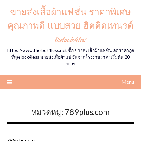
Skip
ขายส่งเสื้อผ้าแฟชั่น ราคาพิเศษ
to
content
คุณภาพดี แบบสวย ฮิตติดเทนรด์
thelook4less
https://www.thelook4less.net ซื้อ ขายส่งเสื้อผ้าแฟชั่น ลดราคาถูก
ที่สุด look4less ขายส่งเสื้อผ้าแฟชั่นจากโรงงานราคาเริ่มต้น 20
บาท
Menu
หมวดหมู่:
789plus.com
789plus.com