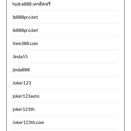
hydra888 เครดิตฟรี
ib888pro.bet
ib888pro.bet
item388.com
Jinda55
jinda888
Joker123
joker123auto
joker123th
Joker123th.com