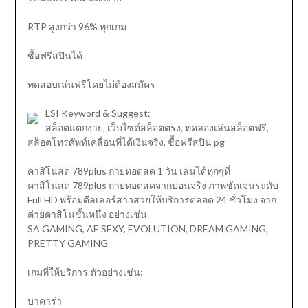
RTP สูงกว่า 96% ทุกเกม
ซื้อฟรีสปินได้
ทดสอบเล่นฟรีโดยไม่ต้องสมัคร
LSI Keyword & Suggest:
สล็อตแตกง่าย, เว็บไซต์สล็อตตรง, ทดลองเล่นสล็อตฟรี,
สล็อตโทรศัพท์เคลื่อนที่ได้เงินจริง, ซื้อฟรีสปิน pg
คาสิโนสด 789plus ถ่ายทอดสด 1 วัน เล่นได้ทุกๆที่
คาสิโนสด 789plus ถ่ายทอดสดจากบ่อนจริง ภาพชัดเจนระดับ
Full HD พร้อมดีลเลอร์สาวสวยให้บริการตลอด 24 ชั่วโมง จาก
ค่ายคาสิโนชั้นหนึ่ง อย่างเช่น
SA GAMING, AE SEXY, EVOLUTION, DREAM GAMING,
PRETTY GAMING
เกมที่ให้บริการ ตัวอย่างเช่น:
บาคาร่า