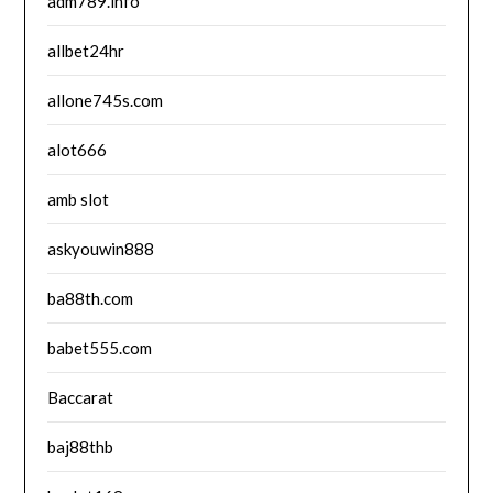
adm789.info
allbet24hr
allone745s.com
alot666
amb slot
askyouwin888
ba88th.com
babet555.com
Baccarat
baj88thb