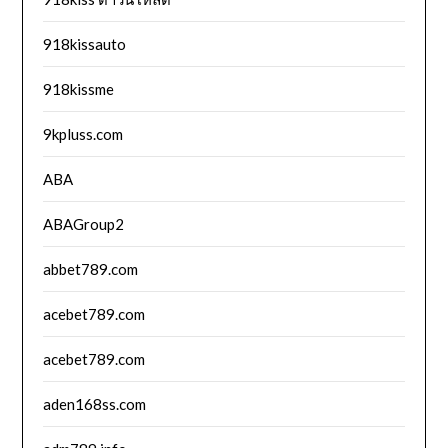
918kissauto
918kissme
9kpluss.com
ABA
ABAGroup2
abbet789.com
acebet789.com
acebet789.com
aden168ss.com