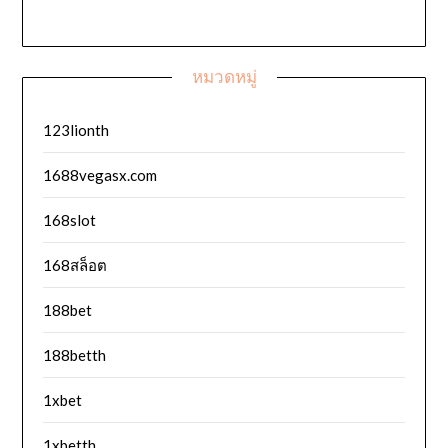
หมวดหมู่
123lionth
1688vegasx.com
168slot
168สล็อต
188bet
188betth
1xbet
1xbetth