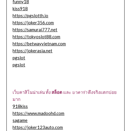
funny18
kiss918
https://pgslotth.io
https://joker356.com
https://samurai777.net
https://tokyoslot88.com
https://betwayvietnam.com
https://jokerasia.net
pgslot
pgslot
เว็บคาสิโนน่าเล่น ทั้ง
สล็อต
และ
บาคาร่า
ตึงจริงแตกบ่อย
มาก
918kiss
https://www.madoohd.com
sagame
https://joker123auto.com