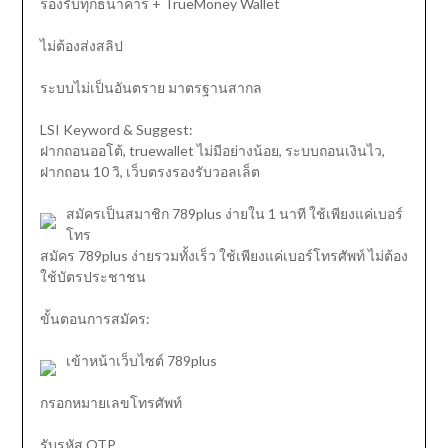
รองรับทุกธนาคาร + TrueMoney Wallet
ไม่ต้องส่งสลิป
ระบบไม่เป็นอันตราย มาตรฐานสากล
LSI Keyword & Suggest:
ฝากถอนออโต้, truewallet ไม่มีอย่างน้อย, ระบบถอนเงินไว,
ฝากถอน 10 วิ, เว็บตรงรองรับวอลเล็ต
สมัครเป็นสมาชิก 789plus ง่ายใน 1 นาที ใช้เพียงแค่เบอร์
โทร
สมัคร 789plus ง่ายรวมทั้งเร็ว ใช้เพียงแค่เบอร์โทรศัพท์ ไม่ต้อง
ใช้บัตรประชาชน
ขั้นตอนการสมัคร:
เข้าหน้าเว็บไซต์ 789plus
กรอกหมายเลขโทรศัพท์
รับรหัส OTP