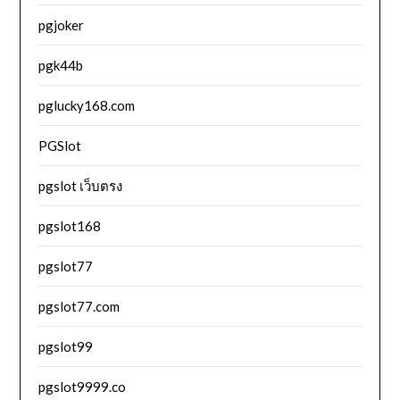
pgjoker
pgk44b
pglucky168.com
PGSlot
pgslot เว็บตรง
pgslot168
pgslot77
pgslot77.com
pgslot99
pgslot9999.co