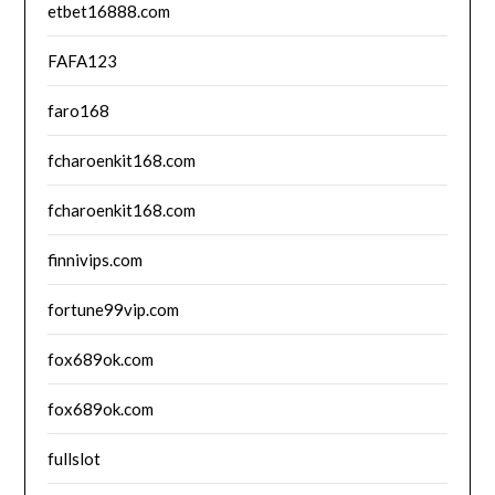
etbet16888.com
FAFA123
faro168
fcharoenkit168.com
fcharoenkit168.com
finnivips.com
fortune99vip.com
fox689ok.com
fox689ok.com
fullslot