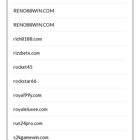
RENO88WIN.COM
RENO88WIN.COM
rich8188.com
rizzbetx.com
rocket45
rockstar66
royal99y.com
royaleluxee.com
run24pro.com
s2kgamewin.com