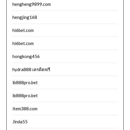
hengheng9899.com
hengjing168
hi6bet.com
hi6bet.com
hongkong456
hydra888 เครดิตฟรี
ib888pro.bet
ib888pro.bet
item388.com
Jinda55