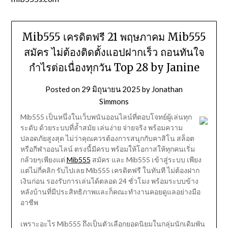
Mib555 เครดิตฟรี 21 พฤษภาคม Mib555
สมัคร ไม่ต้องติดตั้งแอปฝากเร็ว ถอนทันใจ
กำไรต่อเนื่องทุกวัน Top 28 by Janine
Posted on
29 มิถุนายน 2025
by
Jonathan
Simmons
Mib555 เป็นหนึ่งในเว็บพนันออนไลน์ที่ตอบโจทย์ผู้เล่นทุก
ระดับ ด้วยระบบที่ล้ำสมัย เล่นง่าย จ่ายจริง พร้อมความ
ปลอดภัยสูงสุด ไม่ว่าคุณควรต้องการสนุกกับคาสิโน สล็อต
หรือกีฬาออนไลน์ ตรงนี้มีครบ พร้อมให้โอกาสให้ทุกคนเริ่ม
กล้วยๆเพียงแต่
Mib555
สมัคร และ Mib555 เข้าสู่ระบบ เพียง
แต่ไม่กี่คลิก รับไปเลย Mib555 เครดิตฟรี ในทันที ไม่ต้องฝาก
เงินก่อน รองรับการเล่นได้ตลอด 24 ชั่วโมง พร้อมระบบข้าง
หลังบ้านที่มีประสิทธิภาพและก็คณะทำงานคอยดูแลอย่างมือ
อาชีพ
เพราะอะไร Mib555 ถึงเป็นตัวเลือกยอดนิยมในกลุ่มนักเดิมพัน