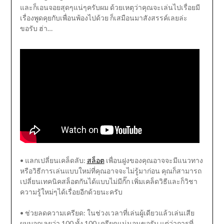
และก็เอนจอยสุดๆแน่ๆครับผม ด้วยเหตุว่าคุณจะเล่นไปเรื่อยมี
เรื่องพูดคุยกับเพื่อนพ้องไปด้วย ก็เสมือนมาสังสรรค์เลยล่ะ
ขอรับ ฮ่า…
• แลกเปลี่ยนเคล็ดลับ:
สล็อต
เพื่อนฝูงของคุณอาจจะมีแนวทาง
หรือวิธีการเล่นแบบใหม่ที่คุณอาจจะไม่รู้มาก่อน คุณก็สามารถ
เปลี่ยนเทคนิคสล็อตกันได้แบบไม่มีกั๊ก เพิ่มเคล็ดวิธีและก็วิชา
ความรู้ใหม่ๆได้เรื่อยอีกด้วยนะครับ
• ช่วยลดความเครียด: ในช่วงเวลาที่เล่นผู้เดียวแล้วเล่นเสีย
ผมบอกเลยว่า 100 ทั้ง 100 เครียดแน่นอนขอรับ แต่ว่าการที่