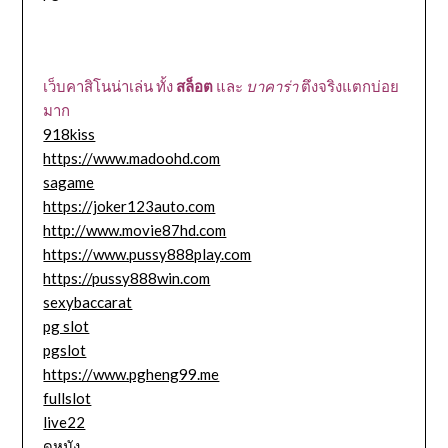
เว็บคาสิโนน่าเล่น ทั้ง
สล็อต
และ
บาคาร่า
ตึงจริงแตกบ่อย
มาก
918kiss
https://www.madoohd.com
sagame
https://joker123auto.com
http://www.movie87hd.com
https://www.pussy888play.com
https://pussy888win.com
sexybaccarat
pg slot
pgslot
https://www.pgheng99.me
fullslot
live22
ดูหนัง