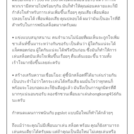
พวกเรามีสหายไปพร้อมๆกัน มันก็ทำให้คุณผ่อนคลายและก็มี
กำลังใจสำหรับการเล่นเพิ่มขึ้นเรื่อยๆ คุณเสีย เพื่อนพ้อง
ปลอบโยนได้ เพื่อนพ้องเสีย คุณปลอบได้ ผมว่ามันเป็นอะไรที่ดี
สำหรับในการพนันสล็อตมากครับผม
• แข่งแบบสนุกสนาน: คนจำนวนไม่น้อยที่ผมเห็นจะถูกใจเพิ่ม
ชาเล้นท์ขึ้นมาระหว่างกันขอรับ เป็นต้นว่า ผู้ใดกันแน่จะได้
แจ็คพอตก่อน ผู้ใดกันแน่จะได้ฟรีสปินก่อน ซึ่งมันก็ทำให้การ
เล่นสล็อตบันเทิงใจเพิ่มขึ้นเรื่อยๆ ตื่นเต้นเยอะขึ้น รวมทั้ง
เร้าใจมากยิ่งขึ้นเลยล่ะครับ
• สร้างเสริมความเชื่อมโยง: คู่ซี้นักสล็อตที่ได้มาเล่นร่วมกัน
เป็นประจำไม่ว่าใครจะเล่นได้หรือเสีย ผมมั่นใจว่าทุกคนก็
พร้อมจะโอบกอดและก็ยินดีอยู่แล้ว มันจึงเป็นการผูกมิตรที่ดี
มากๆแน่นอนขอรับ ลองชักชวนเพื่อนมาเล่นhongkong456กัน
นะครับ
กำหนดแผนการพนันกับ pgslot แบบมือใหม่ก็ทำได้กล้วยๆ
ถึงแม้ว่าจะคุณไม่มีเพื่อนมาเล่น สล็อต พร้อม คุณก็ยังสามารถ
เล่นคนเดียวได้ครับผม แต่ถ้าคุณเป็นมือใหม่ ไม่เคยเล่นหรือ