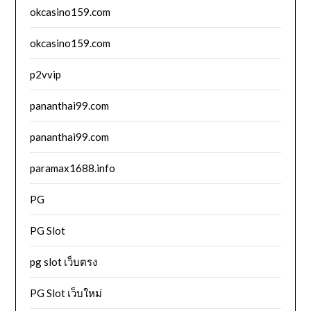
okcasino159.com
okcasino159.com
p2vvip
pananthai99.com
pananthai99.com
paramax1688.info
PG
PG Slot
pg slot เว็บตรง
PG Slot เว็บใหม่