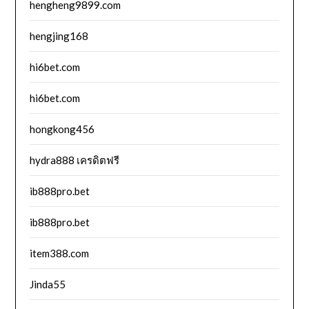
hengheng9899.com
hengjing168
hi6bet.com
hi6bet.com
hongkong456
hydra888 เครดิตฟรี
ib888pro.bet
ib888pro.bet
item388.com
Jinda55