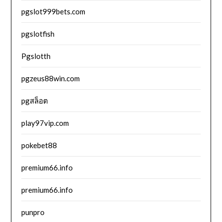
pgslot999bets.com
pgslotfish
Pgslotth
pgzeus88win.com
pgสล็อต
play97vip.com
pokebet88
premium66.info
premium66.info
punpro