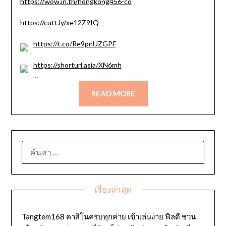
https://wow.in.th/hongkong456-co
https://cutt.ly/xe12Z9IQ
https://t.co/Re9pnUZGPF
https://shorturl.asia/XN6mh
…
READ MORE
ค้นหา
สำหรับ:
เรื่องล่าสุด
Tangtem168 คาสิโนครบทุกค่าย เข้าเล่นง่าย ฟีลดี ชวน