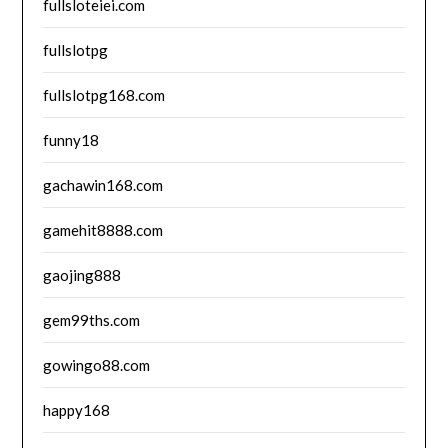
fullsloteiei.com
fullslotpg
fullslotpg168.com
funny18
gachawin168.com
gamehit8888.com
gaojing888
gem99ths.com
gowingo88.com
happy168