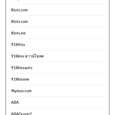
8lots.com
8lots.com
8lots.me
918Kiss
918kiss ดาวน์โหลด
918kissauto
918kissme
9kpluss.com
ABA
ABAGroup2