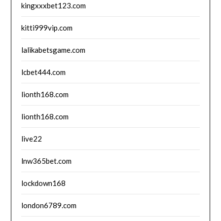
kingxxxbet123.com
kitti999vip.com
lalikabetsgame.com
lcbet444.com
lionth168.com
lionth168.com
live22
lnw365bet.com
lockdown168
london6789.com