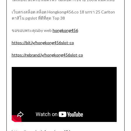
เว็บตรงสล็อต สล็อต Hongkong456.co 18 มกรา 25 Carlton
คาสิโน pgslot ที่ดีที่สุด Top 38
ขอขอบพระคุณby web
hongkong456
https://bit.ly/hongkong456slot-co
https://rebrand.ly/hongkong456slot-co