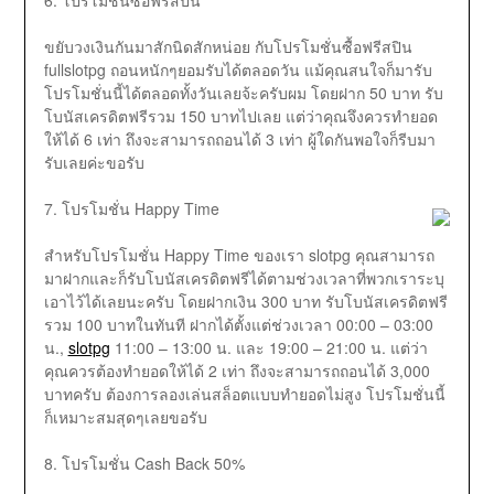
ขยับวงเงินกันมาสักนิดสักหน่อย กับโปรโมชั่นซื้อฟรีสปิน
fullslotpg ถอนหนักๆยอมรับได้ตลอดวัน แม้คุณสนใจก็มารับ
โปรโมชั่นนี้ได้ตลอดทั้งวันเลยจ้ะครับผม โดยฝาก 50 บาท รับ
โบนัสเครดิตฟรีรวม 150 บาทไปเลย แต่ว่าคุณจึงควรทำยอด
ให้ได้ 6 เท่า ถึงจะสามารถถอนได้ 3 เท่า ผู้ใดกันพอใจก็รีบมา
รับเลยค่ะขอรับ
7. โปรโมชั่น Happy Time
สำหรับโปรโมชั่น Happy Time ของเรา slotpg คุณสามารถ
มาฝากและก็รับโบนัสเครดิตฟรีได้ตามช่วงเวลาที่พวกเราระบุ
เอาไว้ได้เลยนะครับ โดยฝากเงิน 300 บาท รับโบนัสเครดิตฟรี
รวม 100 บาทในทันที ฝากได้ตั้งแต่ช่วงเวลา 00:00 – 03:00
น.,
slotpg
11:00 – 13:00 น. และ 19:00 – 21:00 น. แต่ว่า
คุณควรต้องทำยอดให้ได้ 2 เท่า ถึงจะสามารถถอนได้ 3,000
บาทครับ ต้องการลองเล่นสล็อตแบบทำยอดไม่สูง โปรโมชั่นนี้
ก็เหมาะสมสุดๆเลยขอรับ
8. โปรโมชั่น Cash Back 50%