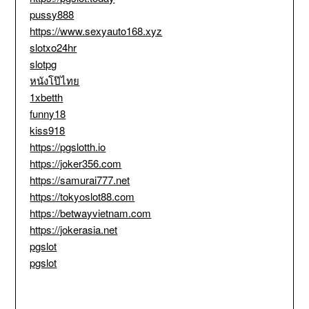
pussy888
https://www.sexyauto168.xyz
slotxo24hr
slotpg
หนังโป๊ไทย
1xbetth
funny18
kiss918
https://pgslotth.io
https://joker356.com
https://samurai777.net
https://tokyoslot88.com
https://betwayvietnam.com
https://jokerasia.net
pgslot
pgslot