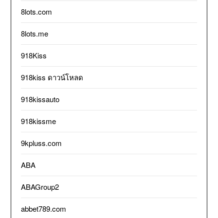
8lots.com
8lots.me
918Kiss
918kiss ดาวน์โหลด
918kissauto
918kissme
9kpluss.com
ABA
ABAGroup2
abbet789.com