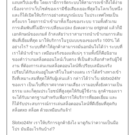
แถบทวีปเอเชีย โดยเรามีการจัดระบบให้สามารถเข้าถึงได้ง่าย
เนื่องจากว่าเว็บไซต์ของเรามีชื่อเสียงเยอะที่สุดในโลกเว็บหนึ่ง
และก็ได้เปิดให้บริการอย่างสมบูรณ์แบบ ในประเทศไทยเป็น
ครั้งแรก โดยการนำเข้ามาทั้งเรื่องของระบบ รวมทั้งตัวเกม
การเดิมพันที่ไม่มีการเปลี่ยนแปลง ยังคงความ original แล้วก็มี
เอกลักษณ์ของเกมส์ ถ้าสงสัยว่าเราสามารถนำเข้าเกมการเดิม
พันที่เยี่ยมที่สุด มาให้บริการในรูปแบบของของจริง 100% ได้
อย่างไร? ระบบที่ทำให้ลูกค้าสามารถมั่นอกมั่นใจได้ว่า ระบบที่
เราได้นำเข้ามา เหมือนจริงของแท้แน่ๆ รวมทั้งนี่ก็คือนิยาม
ของคำว่าเกมสล็อตออนไลน์เว็บตรง ที่เป็นตัวเลือกสำหรับผู้ใช้
งาน ที่ต้องการเล่นเกมสล็อตออนไลน์ที่เปรียบเสมือนจริง
เปรียบได้กับเล่นอยู่ในคาสิโนในต่างแดน เราได้สร้างทางเข้า
ถึงที่เหมาะสมที่สุดให้กับผู้เล่นแล้ว กล่าวได้ว่าเว็บ slotxo24hr
ของเรา เป็นเว็บที่ปราศจากความเสี่ยง เรามอบทั้งยังความเป็น
ธรรม และก็คุณประโยชน์ที่สูงสุดให้กับผู้ใช้งาน ลูกค้าของเรา
จะได้รับมาตรฐานสำหรับเพื่อการให้บริการที่ยอดเยี่ยม และ
ก็ได้รับประสบการณ์การเล่นสล็อตออนไลน์ที่ดีเยี่ยมที่สุดกับ
สล็อตxo สล็อต ด้วยเหมือนกันจ้า!
Slotxo24hr เราให้บริการลูกค้ายังไง มาดูกันว่าความเป็นมือ
โปร มันมีอะไรกันบ้าง!?