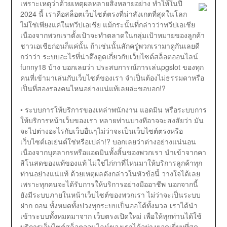
เพราะเหตุว่าด้วยเหตุผลหลายสิ่งหลายอย่าง ทำให้ในปี
2024 นี้ เราคือสล็อตเว็บไซต์ตรงที่น่าสังเกตที่สุดในโลก
ไม่ใช่เพียงแค่ในทวีปเอเชีย แม้กระนั้นที่กล่าวว่าทวีปเอเชีย
เนื่องจากพวกเราตั้งเป้าจะทำตลาดในกลุ่มเป้าหมายของลูกค้า
ชาวเอเชียก่อนก็แค่นั้น ถ้าเช่นนั้นสักครู่พวกเรามาดูกันเลยดี
กว่าว่า ระบบอะไรที่น่าดึงดูดเกี่ยวกับเว็บไซต์สล็อตออนไลน์
funny18 บ้าง บอกเลยว่า ประสบการณ์การเล่นpgslot ของทุก
คนที่เข้ามาเล่นกับเว็บไซต์ของเรา จำเป็นต้องไม่ธรรมดาหรือ
เป็นที่สองรองคนไหนอย่างแน่แท้เลยล่ะขอบอก!?
• ระบบการให้บริการของเหล่าพนักงาน แอดมิน หรือระบบการ
ให้บริการหน้าเว็บของเรา หลายท่านบางทีอาจจะสงสัยว่า มัน
จะไปต่างอะไรกับเว็บอื่นๆไม่ว่าจะเป็นเว็บไซต์ตรงหรือ
เว็บไซต์เอเย่นต์ใช่หรือเปล่า!? บอกเลยว่าต่างอย่างแน่นอน
เนื่องจากบุคลากรหรือแอดมินทั้งสิ้นของพวกเรา นำเข้าจากคา
สิโนสดของแท้ของแท้ ไม่ใช่ไก่กาที่ไหนมาให้บริการลูกค้าทุก
ท่านอย่างแน่แท้ ด้วยเหตุผลดังกล่าวในหัวข้อนี้ วางใจได้เลย
เพราะทุกคนจะได้รับการให้บริการอย่างมืออาชีพ นอกจากนี้
ยังมีระบบภายในหน้าเว็บไซต์ของพวกเรา ไม่ว่าจะเป็นระบบ
ฝาก ถอน ทั้งหมดทั้งปวงทุกระบบเป็นออโต้ทั้งมวล เราได้นำ
เข้าระบบทั้งหมดมาจาก เว็บตรงเปิดใหม่ เพื่อให้ทุกท่านได้ใช้
บริการเว็บไซต์สล็อตออนไลน์ของเราได้อย่างยอดเยี่ยมที่สุด