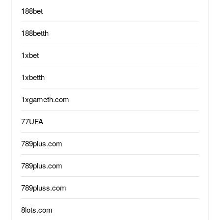
188bet
188betth
1xbet
1xbetth
1xgameth.com
77UFA
789plus.com
789plus.com
789pluss.com
8lots.com