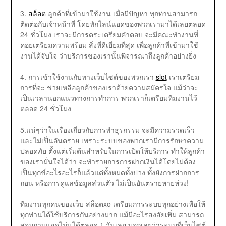
3.
สล็อต
ลูกค้าที่เข้ามาใช้งาน เมื่อมีปัญหา ทุกท่านสามารถ
ติดต่อกับเจ้าหน้าที่ โดยทักไลน์แอดของพวกเรามาได้เลยตลอด
24 ชั่วโมง เราจะมีการตระเตรียมคำตอบ จะมีคณะทำงานที่
คอยเตรียมความพร้อม สิ่งที่ดีเยี่ยมที่สุด เพื่อลูกค้าที่เข้ามาใช้
งานได้จับใจ ว่าบริการของเรานั้นพิจารณาถึงลูกค้าอย่างยิ่ง
4. การเข้าใช้งานกับทางเว็บไซต์ของพวกเรา
slot
เราเตรียม
การที่จะ ช่วยเหลือลูกค้าของเราด้วยความสมัครใจ แม้ว่าจะ
เป็นเวลานอกแนวทางการทำการ พวกเราก็เตรียมทีมงานไว้
ตลอด 24 ชั่วโมง
5.แน่ๆว่าในเรื่องเกี่ยวกับการทำธุรกรรม จะมีความรวดเร็ว
และไม่เป็นอันตราย เพราะระบบของพวกเรามีการรักษาความ
ปลอดภัย ตั้งแต่เริ่มต้นสำหรับในการเปิดให้บริการ ทำให้ลูกค้า
ของเรามั่นใจได้ว่า จะทำรายการการฝากเงินได้โดยไม่ต้อง
เป็นทุกข์อะไรอะไรก็แล้วแต่ทั้งหมดทั้งปวง ทั้งยังการฝากการ
ถอน หรือการดูแลข้อมูลส่วนตัว ไม่เป็นอันตรายหายห่วง!
ทีมงานทุกคนของเว็บ สล็อตxo เตรียมการระบบทุกอย่างเพื่อให้
ทุกท่านได้ใช้บริการกันอย่างมาก แม้มีอะไรสงสัยเพิ่ม สามารถ
สอบถามแอดไม่นได้ตลอด 1 วันเลย บอกเลยว่าระบบที่เว็บไซต์