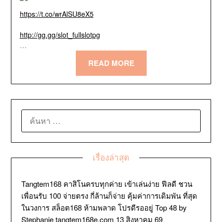
https://t.co/wrAlSU8eX5
http://gg.gg/slot_fullslotpg
…
READ MORE
ค้นหา
สำหรับ:
เรื่องล่าสุด
Tangtem168 คาสิโนครบทุกค่าย เข้าเล่นง่าย ฟีลดี ชวน
เพื่อนรับ 100 จ่ายตรง กี่ล้านก็จ่าย คุ้มค่าการเดิมพัน ที่สุด
ในวงการ สล็อต168 ห้ามพลาด โปรดีรออยู่ Top 48 by
Stephanie tangtem168e.com 13 สิงหาคม 69