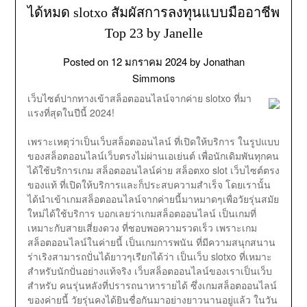
ได้หมด slotxo สัมผัสการลงทุนแบบมืออาชีพ
Top 23 by Janelle
Posted on
12 มกราคม 2024
by
Jonathan
Simmons
เว็บไซต์ปากทางเข้าสล็อตออนไลน์จากค่าย slotxo ที่มา
แรงที่สุดในปีนี้ 2024!
เพราะเหตุว่าเป็นเว็บสล็อตออนไลน์ ที่เปิดให้บริการ ในรูปแบบ
ของสล็อตออนไลน์เว็บตรงไม่ผ่านเอเย่นต์ เพื่อนักเดิมพันทุกคน
ได้ใช้บริการเกม สล็อตออนไลน์ค่าย สล็อตxo slot เว็บไซต์ตรง
ของแท้ ที่เปิดให้บริการและก็ประสบความสำเร็จ โดยเรานั้น
ได้นำเข้าเกมสล็อตออนไลน์จากค่ายนี้มาหมาดๆเพื่อวัยรุ่นสมัย
ใหม่ได้ใช้บริการ บอกเลยว่าเกมสล็อตออนไลน์ เป็นเกมที่
เหมาะกับสายเสี่ยงดวง ที่ชอบพอความรวดเร็ว เพราะเกม
สล็อตออนไลน์ในค่ายนี้ เป็นเกมการพนัน ที่มีความสนุกสนาน
ร่าเริงสามารถปั่นได้ยาวๆเรียกได้ว่า เป็นเว็บ slotxo ที่เหมาะ
สำหรับนักปั่นอย่างแท้จริง เว็บสล็อตออนไลน์ของเราเป็นเว็บ
สำหรับ คนรุ่นหลังที่ปรารถนาหารายได้ ซึ่งเกมสล็อตออนไลน์
ของค่ายนี้ วัยรุ่นคงได้ยินชื่อกันมาอย่างยาวนานอยู่แล้ว ในวัน