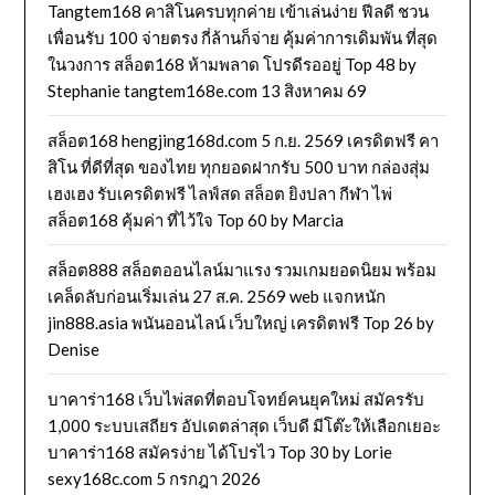
Tangtem168 คาสิโนครบทุกค่าย เข้าเล่นง่าย ฟีลดี ชวน
เพื่อนรับ 100 จ่ายตรง กี่ล้านก็จ่าย คุ้มค่าการเดิมพัน ที่สุด
ในวงการ สล็อต168 ห้ามพลาด โปรดีรออยู่ Top 48 by
Stephanie tangtem168e.com 13 สิงหาคม 69
สล็อต168 hengjing168d.com 5 ก.ย. 2569 เครดิตฟรี คา
สิโน ที่ดีที่สุด ของไทย ทุกยอดฝากรับ 500 บาท กล่องสุ่ม
เฮงเฮง รับเครดิตฟรี ไลฟ์สด สล็อต ยิงปลา กีฬา ไพ่
สล็อต168 คุ้มค่า ที่ไว้ใจ Top 60 by Marcia
สล็อต888 สล็อตออนไลน์มาแรง รวมเกมยอดนิยม พร้อม
เคล็ดลับก่อนเริ่มเล่น 27 ส.ค. 2569 web แจกหนัก
jin888.asia พนันออนไลน์ เว็บใหญ่ เครดิตฟรี Top 26 by
Denise
บาคาร่า168 เว็บไพ่สดที่ตอบโจทย์คนยุคใหม่ สมัครรับ
1,000 ระบบเสถียร อัปเดตล่าสุด เว็บดี มีโต๊ะให้เลือกเยอะ
บาคาร่า168 สมัครง่าย ได้โปรไว Top 30 by Lorie
sexy168c.com 5 กรกฎา 2026