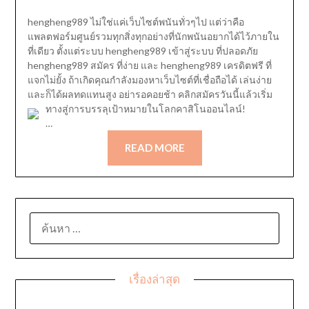
hengheng989 ไม่ใช่แค่เว็บไซต์พนันทั่วๆไป แต่ว่าคือ
แพลตฟอร์มศูนย์รวมทุกสิ่งทุกอย่างที่นักพนันอยากได้ไว้ภายใน
ที่เดียว ตั้งแต่ระบบ hengheng989 เข้าสู่ระบบ ที่ปลอดภัย
hengheng989 สมัคร ที่ง่าย และ hengheng989 เครดิตฟรี ที่
แจกไม่ยั้ง ถ้าเกิดคุณกำลังมองหาเว็บไซต์ที่เชื่อถือได้ เล่นง่าย
และก็ได้ผลทดแทนสูง อย่ารอคอยช้า คลิกสมัครวันนี้แล้วเริ่ม
ทางสู่การบรรลุเป้าหมายในโลกคาสิโนออนไลน์!
…
READ MORE
ค้นหา
สำหรับ:
เรื่องล่าสุด