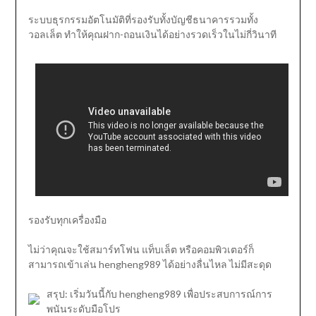
ระบบธุรกรรมอัตโนมัติที่รองรับทั้งบัญชีธนาคารรวมทั้ง
วอลเล็ต ทำให้คุณฝาก-ถอนเงินได้อย่างรวดเร็วในไม่กี่วินาที
รองรับทุกเครื่องมือ
ไม่ว่าคุณจะใช้สมาร์ทโฟน แท็บเล็ต หรือคอมพิวเตอร์ก็
สามารถเข้าเล่น hengheng989 ได้อย่างลื่นไหล ไม่มีสะดุด
สรุป: เริ่มวันนี้กับ hengheng989 เพื่อประสบการณ์การ
พนันระดับมือโปร