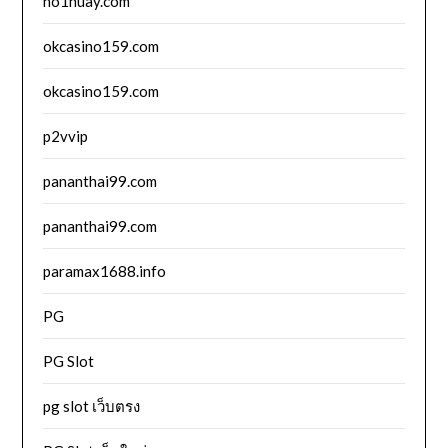
no1huay.com
okcasino159.com
okcasino159.com
p2vvip
pananthai99.com
pananthai99.com
paramax1688.info
PG
PG Slot
pg slot เว็บตรง