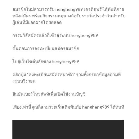
สมาชิกใหม่สามารถรับ hengheng989 เครดิตฟรี ได้ทันทีภาย
หลังสมัคร พร้อมกิจกรรมหมุนวงล้อรับรางวัลประจำวันสำหรับ
ผู้เล่นที่มียอดฝากโดยตลอด
กรรมวิธีสมัครแล้วก็เข้าสู่ระบบ hengheng989
ขั้นตอนการลงทะเบียนสมัครสมาชิก
ไปสู่เว็บไซต์หลักของ hengheng989
คลิกปุ่ม “ลงทะเบียนสมัครสมาชิก” รวมทั้งกรอกข้อมูลตามที่
ระบบวิงวอน
ยืนยันเบอร์โทรศัพท์เพื่อเปิดใช้งานบัญชี
เพียงเท่านี้คุณก็สามารถเริ่มเดิมพันกับ hengheng989 ได้ทันที