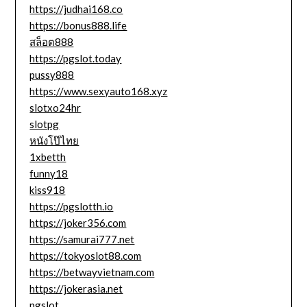
https://judhai168.co
https://bonus888.life
สล็อต888
https://pgslot.today
pussy888
https://www.sexyauto168.xyz
slotxo24hr
slotpg
หนังโป๊ไทย
1xbetth
funny18
kiss918
https://pgslotth.io
https://joker356.com
https://samurai777.net
https://tokyoslot88.com
https://betwayvietnam.com
https://jokerasia.net
pgslot