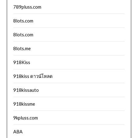
789pluss.com
8lots.com
8lots.com
8lots.me
918Kiss
918kiss ดาวน์โหลด
918kissauto
918kissme
9kpluss.com
ABA