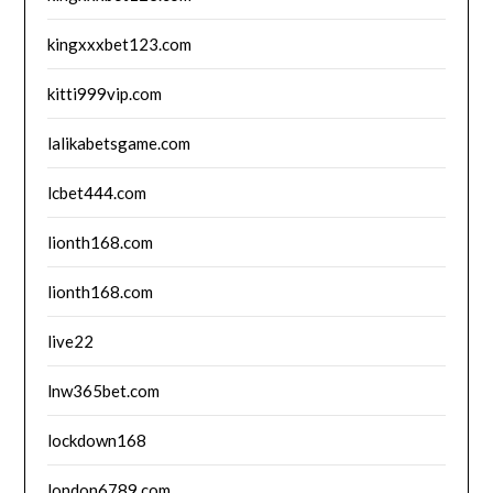
kingxxxbet123.com
kitti999vip.com
lalikabetsgame.com
lcbet444.com
lionth168.com
lionth168.com
live22
lnw365bet.com
lockdown168
london6789.com