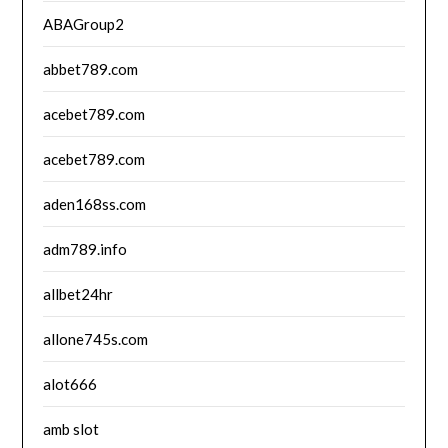
ABAGroup2
abbet789.com
acebet789.com
acebet789.com
aden168ss.com
adm789.info
allbet24hr
allone745s.com
alot666
amb slot