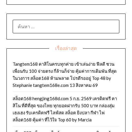
ค้นหา
สำหรับ:
เรื่องล่าสุด
Tangtem168 คาสิโนครบทุกค่าย เข้าเล่นง่าย ฟีลดี ชวน
เพื่อนรับ 100 จ่ายตรง กี่ล้านก็จ่าย คุ้มค่าการเดิมพัน ที่สุด
ในวงการ สล็อต168 ห้ามพลาด โปรดีรออยู่ Top 48 by
Stephanie tangtem168e.com 13 สิงหาคม 69
สล็อต168 hengjing168d.com 5 ก.ย. 2569 เครดิตฟรี คา
สิโน ที่ดีที่สุด ของไทย ทุกยอดฝากรับ 500 บาท กล่องสุ่ม
เฮงเฮง รับเครดิตฟรี ไลฟ์สด สล็อต ยิงปลา กีฬา ไพ่
สล็อต168 คุ้มค่า ที่ไว้ใจ Top 60 by Marcia