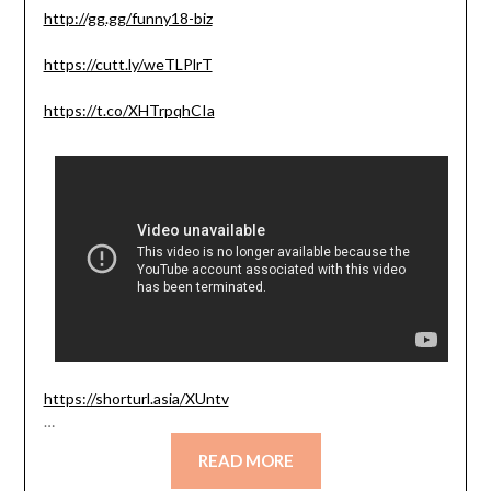
http://gg.gg/funny18-biz
https://cutt.ly/weTLPlrT
https://t.co/XHTrpqhCIa
https://shorturl.asia/XUntv
…
READ MORE