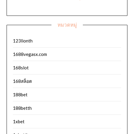
หมวดหมู่
123lionth
1688vegasx.com
168slot
168สล็อต
188bet
188betth
1xbet