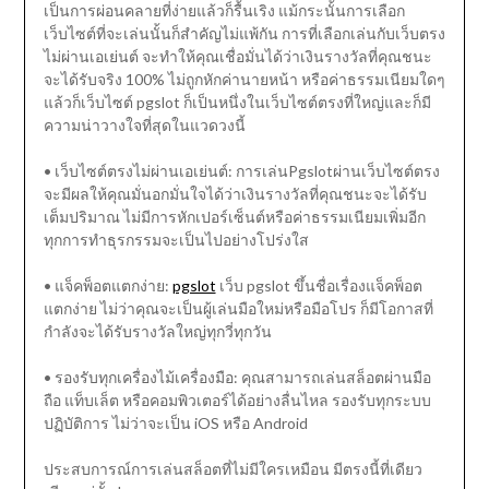
เป็นการผ่อนคลายที่ง่ายแล้วก็รื้นเริง แม้กระนั้นการเลือก
เว็บไซต์ที่จะเล่นนั้นก็สำคัญไม่แพ้กัน การที่เลือกเล่นกับเว็บตรง
ไม่ผ่านเอเย่นต์ จะทำให้คุณเชื่อมั่นได้ว่าเงินรางวัลที่คุณชนะ
จะได้รับจริง 100% ไม่ถูกหักค่านายหน้า หรือค่าธรรมเนียมใดๆ
แล้วก็เว็บไซต์ pgslot ก็เป็นหนึ่งในเว็บไซต์ตรงที่ใหญ่และก็มี
ความน่าวางใจที่สุดในแวดวงนี้
• เว็บไซต์ตรงไม่ผ่านเอเย่นต์: การเล่นPgslotผ่านเว็บไซต์ตรง
จะมีผลให้คุณมั่นอกมั่นใจได้ว่าเงินรางวัลที่คุณชนะจะได้รับ
เต็มปริมาณ ไม่มีการหักเปอร์เซ็นต์หรือค่าธรรมเนียมเพิ่มอีก
ทุกการทำธุรกรรมจะเป็นไปอย่างโปร่งใส
• แจ็คพ็อตแตกง่าย:
pgslot
เว็บ pgslot ขึ้นชื่อเรื่องแจ็คพ็อต
แตกง่าย ไม่ว่าคุณจะเป็นผู้เล่นมือใหม่หรือมือโปร ก็มีโอกาสที่
กำลังจะได้รับรางวัลใหญ่ทุกวี่ทุกวัน
• รองรับทุกเครื่องไม้เครื่องมือ: คุณสามารถเล่นสล็อตผ่านมือ
ถือ แท็บเล็ต หรือคอมพิวเตอร์ได้อย่างลื่นไหล รองรับทุกระบบ
ปฏิบัติการ ไม่ว่าจะเป็น iOS หรือ Android
ประสบการณ์การเล่นสล็อตที่ไม่มีใครเหมือน มีตรงนี้ที่เดียว