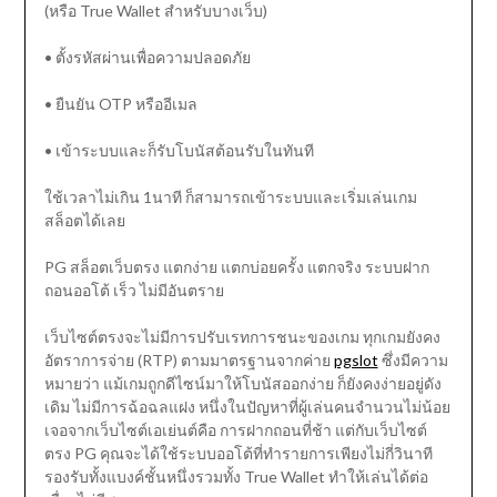
(หรือ True Wallet สำหรับบางเว็บ)
• ตั้งรหัสผ่านเพื่อความปลอดภัย
• ยืนยัน OTP หรืออีเมล
• เข้าระบบและก็รับโบนัสต้อนรับในทันที
ใช้เวลาไม่เกิน 1นาที ก็สามารถเข้าระบบและเริ่มเล่นเกม
สล็อตได้เลย
PG สล็อตเว็บตรง แตกง่าย แตกบ่อยครั้ง แตกจริง ระบบฝาก
ถอนออโต้ เร็ว ไม่มีอันตราย
เว็บไซต์ตรงจะไม่มีการปรับเรทการชนะของเกม ทุกเกมยังคง
อัตราการจ่าย (RTP) ตามมาตรฐานจากค่าย
pgslot
ซึ่งมีความ
หมายว่า แม้เกมถูกดีไซน์มาให้โบนัสออกง่าย ก็ยังคงง่ายอยู่ดัง
เดิม ไม่มีการฉ้อฉลแฝง หนึ่งในปัญหาที่ผู้เล่นคนจำนวนไม่น้อย
เจอจากเว็บไซต์เอเย่นต์คือ การฝากถอนที่ช้า แต่กับเว็บไซต์
ตรง PG คุณจะได้ใช้ระบบออโต้ที่ทำรายการเพียงไม่กี่วินาที
รองรับทั้งแบงค์ชั้นหนึ่งรวมทั้ง True Wallet ทำให้เล่นได้ต่อ