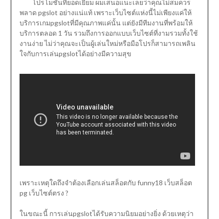
โปรโมชั่นที่ยอดเยี่ยม ผมเสนอแนะเลยว่าคุณไม่สมควร
พลาด pgslot อย่างแน่แท้ เพราะเว็บไซต์แห่งนี้ไม่เพียงแค่ให้
บริการเกมpgslotที่มีคุณภาพแค่นั้น แต่ยังมีทีมงานที่พร้อมให้
บริการตลอด 1 วัน รวมถึงการออกแบบเว็บไซต์ที่งามรวมทั้งใช้
งานง่าย ไม่ว่าคุณจะเป็นผู้เล่นใหม่หรือมือโปรก็สามารถเพลิน
ใจกับการเล่นpgslotได้อย่างมีความสุข
เพราะเหตุใดถึงจำต้องเลือกเล่นสล็อตกับ funny18 เว็บสล็อต
pg เว็บไซต์ตรง ?
ในขณะนี้ การเล่นpgslotได้รับความนิยมอย่างยิ่ง ด้วยเหตุว่า