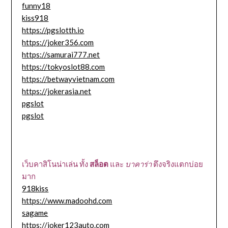
funny18
kiss918
https://pgslotth.io
https://joker356.com
https://samurai777.net
https://tokyoslot88.com
https://betwayvietnam.com
https://jokerasia.net
pgslot
pgslot
เว็บคาสิโนน่าเล่น ทั้ง
สล็อต
และ
บาคาร่า
ตึงจริงแตกบ่อย
มาก
918kiss
https://www.madoohd.com
sagame
https://joker123auto.com