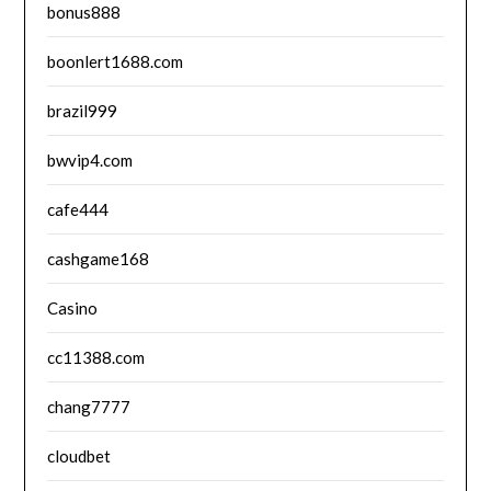
bonus888
boonlert1688.com
brazil999
bwvip4.com
cafe444
cashgame168
Casino
cc11388.com
chang7777
cloudbet