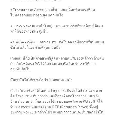
• Treasures of Aztec (สาวถ้ำ) – เกมสล็อตที่มาแรงที่สุด
โบนัสออกบ่อย ตัวคูณสูง แตกมั่นใจ
• Lucky Neko (แมวนำโชค) – เกมแมวน่ารักที่พ่วงฟีพบร์พิเศษ
ทำให้ช่องทางชนะสูงขึ้น
• Caishen Wins – เกมทวยเทพแห่งโชคลาภที่แจกฟรีสปินแบบ
ซื้อได้ แล้วก็แตกง่ายที่สุดเกมหนึ่ง
เกมกลุ่มนี้ถือเป็นตัวอย่างที่ผู้เล่นหลายคนรับรองแล้วว่า ถ้าเล่น
กับ เว็บไซต์ตรง PG ได้โอกาสแตกจริง ผิดปรับเรทให้ยาก
กระทั่งเกินไป
มั่นอกมั่นใจได้อย่างไรว่า “แตกแน่นอน”?
คำว่า “แตกชัวร์” มิได้แปลว่าทุกการสปินจะได้กำไร แต่หมาย
คือ จังหวะชนะที่มากกว่า และก็การผิดคดโกงจากระบบหลัง
บ้าน ด้วยเหตุว่าเว็บตรงจะใช้ระบบของจริงจาก PG Soft ที่ได้
รับการตรวจสอบมาตรฐาน RTP (Return to Player) ซึ่งอยู่
ระหว่าง 96–98% กล่าวได้ว่าแทบทุกการเล่นจะคืนผลกำไรให้