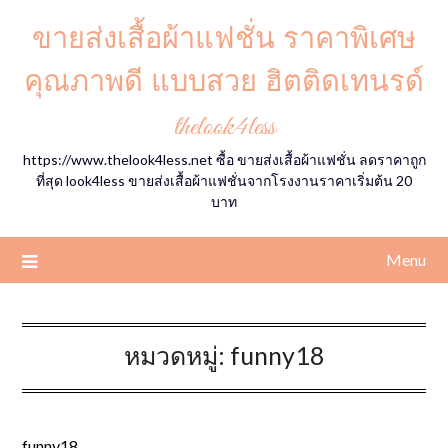
Skip
ขายส่งเสื้อผ้าแฟชั่น ราคาพิเศษ
to
content
คุณภาพดี แบบสวย ฮิตติดเทนรด์
thelook4less
https://www.thelook4less.net ซื้อ ขายส่งเสื้อผ้าแฟชั่น ลดราคาถูก
ที่สุด look4less ขายส่งเสื้อผ้าแฟชั่นจากโรงงานราคาเริ่มต้น 20
บาท
Menu
หมวดหมู่:
funny18
funny18