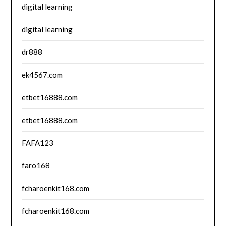
digital learning
digital learning
dr888
ek4567.com
etbet16888.com
etbet16888.com
FAFA123
faro168
fcharoenkit168.com
fcharoenkit168.com