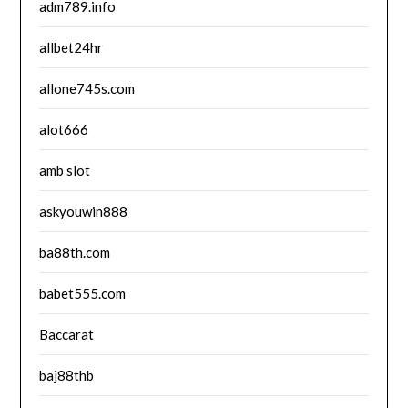
adm789.info
allbet24hr
allone745s.com
alot666
amb slot
askyouwin888
ba88th.com
babet555.com
Baccarat
baj88thb