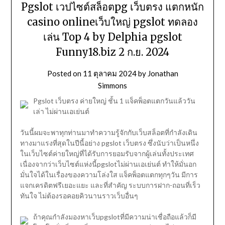
Pgslot เวปไซต์สล็อตpg เว็บตรง แตกหนัก
casino onlineเว็บใหญ่ pgslot ทดลอง
เล่น Top 4 by Delphia pgslot
Funny18.biz 2 ก.ย. 2024
Posted on
11 ตุลาคม 2024
by
Jonathan
Simmons
Pgslot เว็บตรง ค่ายใหญ่ ชั้น 1 แจ็คพ็อตแตกวันแล้ววัน
เล่า ไม่ผ่านเอเย่นต์
วันนี้ผมจะพาทุกท่านมาทำความรู้จักกับเว็บสล็อตที่กำลังเดิน
ทางมาแรงที่สุดในปีนี้อย่าง pgslot เว็บตรง ซึ่งนับว่าเป็นหนึ่ง
ในเว็บไซต์ค่ายใหญ่ที่ได้รับการยอมรับจากผู้เล่นทั้งประเทศ
เนื่องจากว่าเว็บไซต์แห่งนี้pgslotไม่ผ่านเอเย่นต์ ทำให้มั่นอก
มั่นใจได้ในเรื่องของความโล่งใส แจ็คพ็อตแตกทุกๆวัน มีการ
แจกเครดิตฟรีเยอะแยะ และที่สำคัญ ระบบการฝาก-ถอนที่เร็ว
ทันใจ ไม่ต้องรอคอยคิวนานราวเว็บอื่นๆ
ถ้าคุณกำลังมองหาเว็บpgslotที่มีความน่าเชื่อถือแล้วก็มี