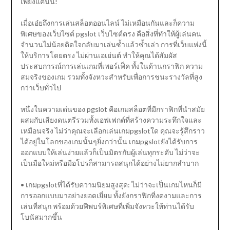
เพียงแค่นั้น!
เมื่อเอ๋ยถึงการเล่นสล็อตออนไลน์ ไม่เหมือนกันและก็ความ
พิเศษของเว็บไซต์ pgslot เว็บไซต์ตรง คือสิ่งที่ทำให้ผู้เล่นคน
จำนวนไม่น้อยติดใจกลับมาเล่นซ้ำแล้วซ้ำเล่า การที่เว็บแห่งนี้
ให้บริการโดยตรง ไม่ผ่านเอเย่นต์ ทำให้คุณได้สัมผัส
ประสบการณ์การเล่นเกมที่เพอร์เฟ็ค ทั้งในด้านกราฟิก ความ
สมจริงของเกม รวมทั้งจังหวะสำหรับเพื่อการชนะรางวัลที่สูง
กว่าเว็บทั่วไป
หนึ่งในความเด่นของ pgslot คือเกมสล็อตที่มีกราฟิกที่นำสมัย
ผสมกับเสียงดนตรีรวมทั้งเอฟเฟกต์ที่สร้างความระทึกใจและ
เหมือนจริง ไม่ว่าคุณจะเลือกเล่นเกมpgslotใด คุณจะรู้สึกราว
ได้อยู่ในโลกของเกมนั้นๆยิ่งกว่านั้น เกมpgslotยังได้รับการ
ออกแบบให้เล่นง่ายแล้วก็เป็นมิตรกับผู้เล่นทุกระดับ ไม่ว่าจะ
เป็นมือใหม่หรือมือโปรก็สามารถสนุกได้อย่างไม่ยากลำบาก
• เกมpgslotที่ได้รับความนิยมสูงสุด: ไม่ว่าจะเป็นเกมไหนก็มี
การออกแบบมาอย่างยอดเยี่ยม ทั้งยังกราฟิกที่งดงามและการ
เล่นที่สนุก พร้อมด้วยฟีพบร์พิเศษที่เพิ่มจังหวะให้ท่านได้รับ
โบนัสมากขึ้น