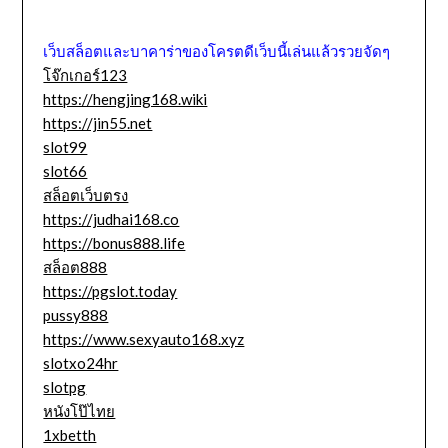
เว็บสล็อตและบาคาร่าของโครตดีเว็บนี้เล่นแล้วรวยจัดๆ
โจ๊กเกอร์123
https://hengjing168.wiki
https://jin55.net
slot99
slot66
สล็อตเว็บตรง
https://judhai168.co
https://bonus888.life
สล็อต888
https://pgslot.today
pussy888
https://www.sexyauto168.xyz
slotxo24hr
slotpg
หนังโป๊ไทย
1xbetth