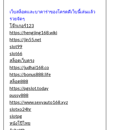
เว็บสล็อตและบาคาร่าของโครตดีเว็บนี้เล่นแล้ว
รวยจัดๆ
โจ๊กเกอร์123
https://hengjing168.wiki
https://jin55.net
slot99
slot66
สล็อตเว็บตรง
https://judhai168.co
https://bonus888.life
สล็อต888
https://pgslot.today
pussy888
https://www.sexyauto168.xyz
slotxo24hr
slotpg
หนังโป๊ไทย
1xbetth