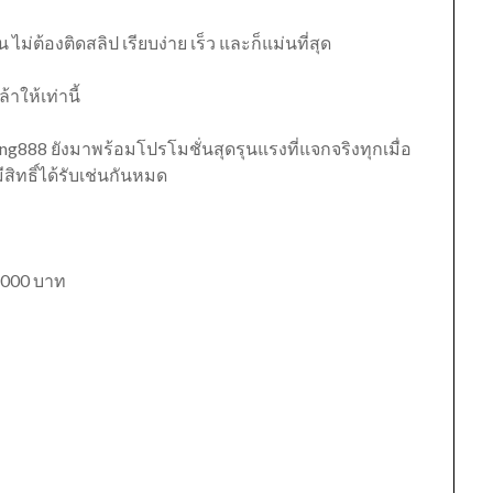
ม่ต้องติดสลิป เรียบง่าย เร็ว และก็แม่นที่สุด
าให้เท่านี้
ng888 ยังมาพร้อมโปรโมชั่นสุดรุนแรงที่แจกจริงทุกเมื่อ
มีสิทธิ์ได้รับเช่นกันหมด
,000 บาท