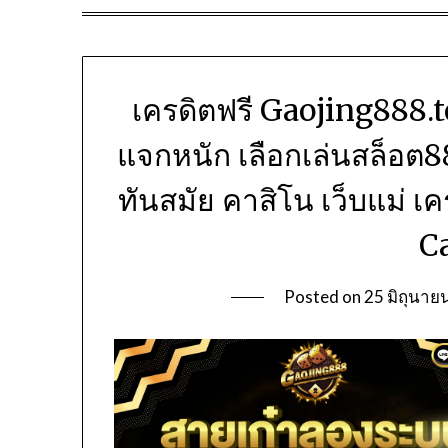
เครดิตฟรี Gaojing888.t
แจกหนัก เลือกเล่นสล็อต8
ทันสมัย คาสิโน เว็บแม่ เ
C
Posted on
25 มิถุนาย