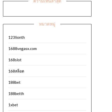
ความเห็นล่าสุด
หมวดหมู่
123lionth
1688vegasx.com
168slot
168สล็อต
188bet
188betth
1xbet