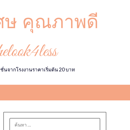
เศษ คุณภาพดี
ook4less
าแฟชั่นจากโรงงานราคาเริ่มต้น 20 บาท
ค้นหา
สำหรับ: