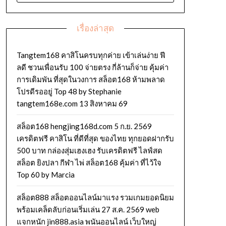
เรื่องล่าสุด
Tangtem168 คาสิโนครบทุกค่าย เข้าเล่นง่าย ฟี
ลดี ชวนเพื่อนรับ 100 จ่ายตรง กี่ล้านก็จ่าย คุ้มค่า
การเดิมพัน ที่สุดในวงการ สล็อต168 ห้ามพลาด
โปรดีรออยู่ Top 48 by Stephanie
tangtem168e.com 13 สิงหาคม 69
สล็อต168 hengjing168d.com 5 ก.ย. 2569
เครดิตฟรี คาสิโน ที่ดีที่สุด ของไทย ทุกยอดฝากรับ
500 บาท กล่องสุ่มเฮงเฮง รับเครดิตฟรี ไลฟ์สด
สล็อต ยิงปลา กีฬา ไพ่ สล็อต168 คุ้มค่า ที่ไว้ใจ
Top 60 by Marcia
สล็อต888 สล็อตออนไลน์มาแรง รวมเกมยอดนิยม
พร้อมเคล็ดลับก่อนเริ่มเล่น 27 ส.ค. 2569 web
แจกหนัก jin888.asia พนันออนไลน์ เว็บใหญ่