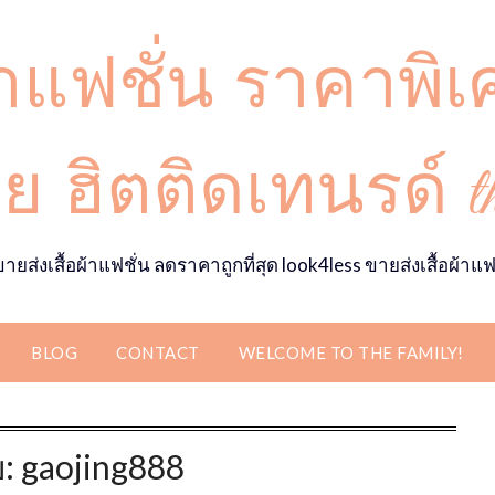
ผ้าแฟชั่น ราคาพิ
ฮิตติดเทนรด์ thel
ขายส่งเสื้อผ้าแฟชั่น ลดราคาถูกที่สุด look4less ขายส่งเสื้อผ้
BLOG
CONTACT
WELCOME TO THE FAMILY!
บ:
gaojing888