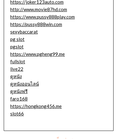
https://joker123auto.com
http://www.movie87hd.com
https://www.pussy888play.com
https://pussy888win.com
sexybaccarat
pg slot
pgslot
https://www.pgheng99.me
fullslot
live22
ดูหนัง
ดูหนังออนไลน์
ดูหนังฟรี
faro168
https://hongkong456.me
slot66