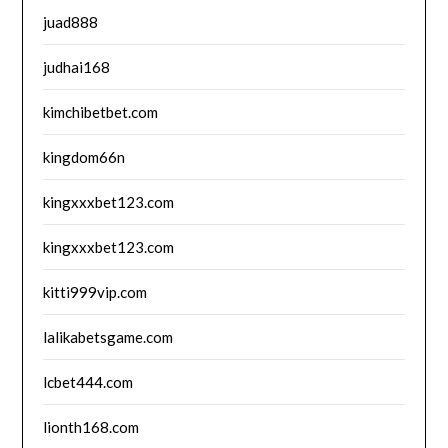
juad888
judhai168
kimchibetbet.com
kingdom66n
kingxxxbet123.com
kingxxxbet123.com
kitti999vip.com
lalikabetsgame.com
lcbet444.com
lionth168.com