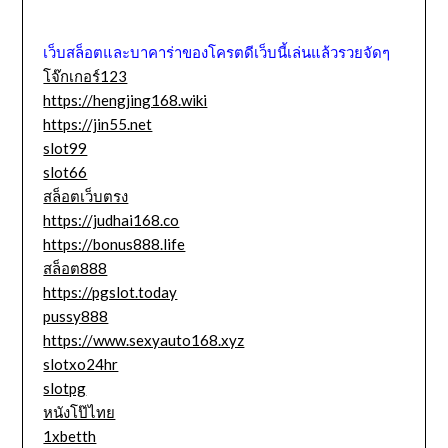
เว็บสล็อตและบาคาร่าของโครตดีเว็บนี้เล่นแล้วรวยจัดๆ
โจ๊กเกอร์123
https://hengjing168.wiki
https://jin55.net
slot99
slot66
สล็อตเว็บตรง
https://judhai168.co
https://bonus888.life
สล็อต888
https://pgslot.today
pussy888
https://www.sexyauto168.xyz
slotxo24hr
slotpg
หนังโป๊ไทย
1xbetth