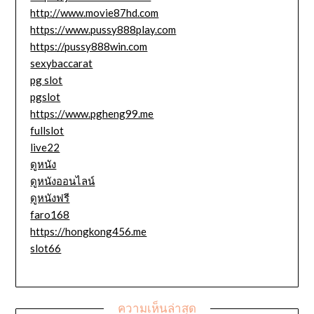
http://www.movie87hd.com
https://www.pussy888play.com
https://pussy888win.com
sexybaccarat
pg slot
pgslot
https://www.pgheng99.me
fullslot
live22
ดูหนัง
ดูหนังออนไลน์
ดูหนังฟรี
faro168
https://hongkong456.me
slot66
ความเห็นล่าสุด