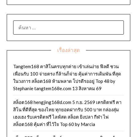
ค้นหา
สำหรับ:
เรื่องล่าสุด
Tangtem168 คาสิโนครบทุกค่าย เข้าเล่นง่าย ฟีลดี ชวน
เพื่อนรับ 100 จ่ายตรง กี่ล้านก็จ่าย คุ้มค่าการเดิมพัน ที่สุด
ในวงการ สล็อต168 ห้ามพลาด โปรดีรออยู่ Top 48 by
Stephanie tangtem168e.com 13 สิงหาคม 69
สล็อต168 hengjing168d.com 5 ก.ย. 2569 เครดิตฟรี คา
สิโน ที่ดีที่สุด ของไทย ทุกยอดฝากรับ 500 บาท กล่องสุ่ม
เฮงเฮง รับเครดิตฟรี ไลฟ์สด สล็อต ยิงปลา กีฬา ไพ่
สล็อต168 คุ้มค่า ที่ไว้ใจ Top 60 by Marcia