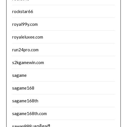
rockstar66
royal99y.com
royaleluxee.com
run24pro.com
s2kgamewin.com
sagame
sagame168
sagame168th
sagame168th.com
sawan888 เครดิตฟรี