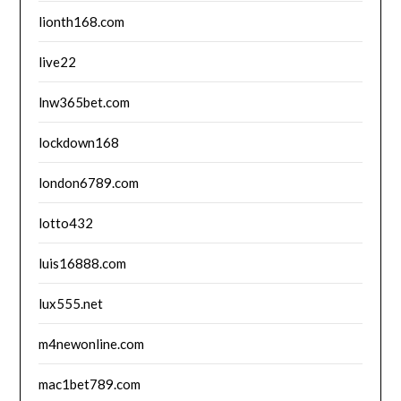
lionth168.com
live22
lnw365bet.com
lockdown168
london6789.com
lotto432
luis16888.com
lux555.net
m4newonline.com
mac1bet789.com