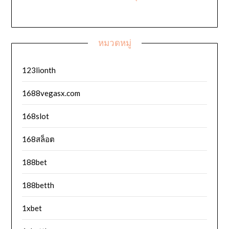
หมวดหมู่
123lionth
1688vegasx.com
168slot
168สล็อต
188bet
188betth
1xbet