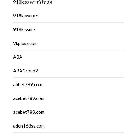
918kiss ดาวน์โหลด
918kissauto
918kissme
9kpluss.com
ABA
ABAGroup2
abbet789.com
acebet789.com
acebet789.com
aden168ss.com