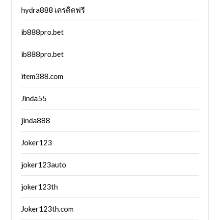
hydra888 เครดิตฟรี
ib888pro.bet
ib888pro.bet
item388.com
Jinda55
jinda888
Joker123
joker123auto
joker123th
Joker123th.com