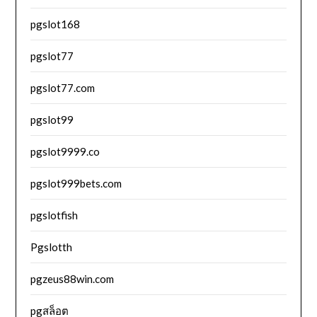
pgslot168
pgslot77
pgslot77.com
pgslot99
pgslot9999.co
pgslot999bets.com
pgslotfish
Pgslotth
pgzeus88win.com
pgสล็อต