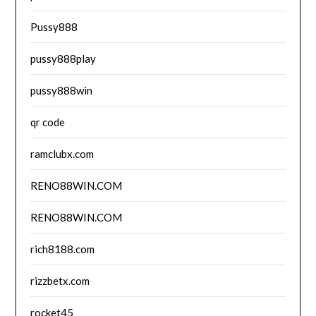
Pussy888
pussy888play
pussy888win
qr code
ramclubx.com
RENO88WIN.COM
RENO88WIN.COM
rich8188.com
rizzbetx.com
rocket45