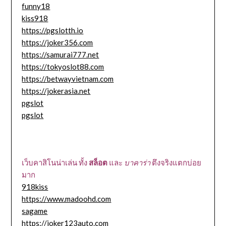
funny18
kiss918
https://pgslotth.io
https://joker356.com
https://samurai777.net
https://tokyoslot88.com
https://betwayvietnam.com
https://jokerasia.net
pgslot
pgslot
เว็บคาสิโนน่าเล่น ทั้ง
สล็อต
และ
บาคาร่า
ตึงจริงแตกบ่อย
มาก
918kiss
https://www.madoohd.com
sagame
https://joker123auto.com