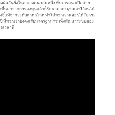
วามฝันอันยิ่งใหญ่ของคนกลุ่มหนึ่ง ที่ปรารถนาเปิดค่าย
่เต้าขึ้นมาจากการลงทุนแล้วก็รักษามาตรฐานเอาไว้จนได้
ิขสิทธิ์แท้จากระดับสากลโลก ทำให้พวกเราค่อยๆได้รับการ
 ปี ที่พวกเรายังคงเส้ยมาตรฐานรวมทั้งพัฒนาระบบของ
ดเวลานี้