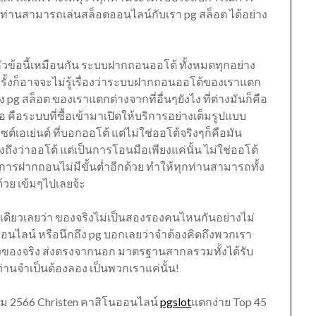
ทุกท่านสามารถเล่นสล็อตออนไลน์กับเรา pg สล็อต ได้อย่าง
วข้อนี้เหมือนกัน ระบบฝากถอนออโต้ ทั้งหมดทุกอย่าง
รั้งก็อาจจะไม่รู้เรื่องว่าระบบฝากถอนออโต้ของเราแตก
 pg สล็อต ของเราแตกต่างจากที่อื่นๆยังไง ที่ต่างมันก็คือ
คือระบบที่ซื้อเข้ามาเปิดให้บริการอย่างเต็มรูปแบบ
ซต์เอเย่นต์ ที่บอกออโต้ แต่ไม่ใช่ออโต้จริงๆก็คือมัน
งว่าออโต้ แต่เป็นการโอนมือเพียงแค่นั้น ไม่ใช่ออโต้
องการฝากถอนไม่มีขั้นต่ำอีกด้วย ทำให้ทุกท่านสามารถทั้ง
้วย เข้มๆไปเลยจ้ะ
เดียวเลยว่า ของจริงไม่เป็นสองรองคนไหนกันอย่างไม่
อนไลน์ หรือนึกถึง pg บอกเลยว่าจำต้องคิดถึงพวกเรา
บตรงของจริง ส่งตรงจากนอก มาตรฐานสากลรวมทั้งได้รับ
่านจำเป็นต้องลอง เป็นพวกเราแค่นั้น!
หาคม 2566 Christen คาสิโนออนไลน์
pgslot
แตกง่าย Top 45