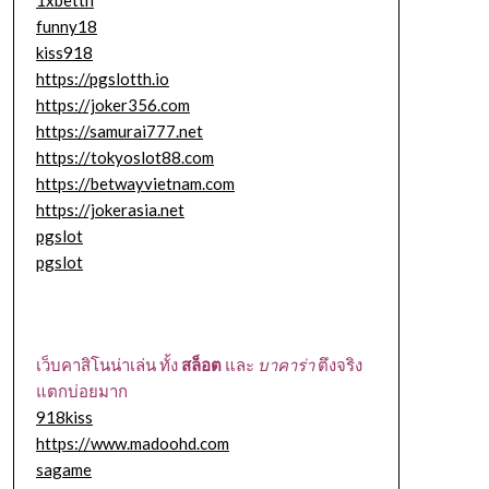
funny18
kiss918
https://pgslotth.io
https://joker356.com
https://samurai777.net
https://tokyoslot88.com
https://betwayvietnam.com
https://jokerasia.net
pgslot
pgslot
เว็บคาสิโนน่าเล่น ทั้ง
สล็อต
และ
บาคาร่า
ตึงจริง
แตกบ่อยมาก
918kiss
https://www.madoohd.com
sagame