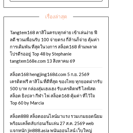
เรื่องล่าสุด
Tangtem168 คาสิโนครบทุกค่าย เข้าเล่นง่าย ฟี
ลดี ชวนเพื่อนรับ 100 จ่ายตรง กี่ล้านก็จ่าย คุ้มค่า
การเดิมพัน ที่สุดในวงการ สล็อต168 ห้ามพลาด
โปรดีรออยู่ Top 48 by Stephanie
tangtem168e.com 13 สิงหาคม 69
สล็อต168 hengjing168d.com 5 ก.ย. 2569
เครดิตฟรี คาสิโน ที่ดีที่สุด ของไทย ทุกยอดฝากรับ
500 บาท กล่องสุ่มเฮงเฮง รับเครดิตฟรี ไลฟ์สด
สล็อต ยิงปลา กีฬา ไพ่ สล็อต168 คุ้มค่า ที่ไว้ใจ
Top 60 by Marcia
สล็อต888 สล็อตออนไลน์มาแรง รวมเกมยอดนิยม
พร้อมเคล็ดลับก่อนเริ่มเล่น 27 ส.ค. 2569 web
แจกหนัก jin888.asia พนันออนไลน์ เว็บใหญ่