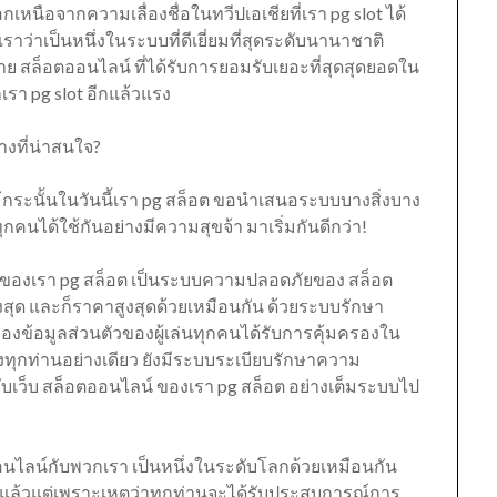
หนือจากความเลื่องชื่อในทวีปเอเชียที่เรา pg slot ได้
ราว่าเป็นหนึ่งในระบบที่ดีเยี่ยมที่สุดระดับนานาชาติ
่าย สล็อตออนไลน์ ที่ได้รับการยอมรับเยอะที่สุดสุดยอดใน
เรา pg slot อีกแล้วแรง
างที่น่าสนใจ?
กระนั้นในวันนี้เรา pg สล็อต ขอนำเสนอระบบบางสิ่งบาง
ุกคนได้ใช้กันอย่างมีความสุขจ้า มาเริ่มกันดีกว่า!
องเรา pg สล็อต เป็นระบบความปลอดภัยของ สล็อต
งสุด และก็ราคาสูงสุดด้วยเหมือนกัน ด้วยระบบรักษา
้อมูลส่วนตัวของผู้เล่นทุกคนได้รับการคุ้มครองใน
องทุกท่านอย่างเดียว ยังมีระบบระเบียบรักษาความ
็บ สล็อตออนไลน์ ของเรา pg สล็อต อย่างเต็มระบบไป
ไลน์กับพวกเรา เป็นหนึ่งในระดับโลกด้วยเหมือนกัน
ก็แล้วแต่เพราะเหตุว่าทุกท่านจะได้รับประสบการณ์การ