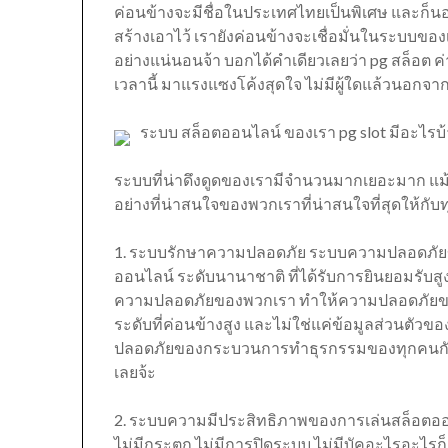
ค่อนข้างจะมีชื่อในประเทศไทยเป็นพิเศษ และก็นอกเ
สร้างเอาไว้ เรายังค่อนข้างจะเชื่อมั่นในระบบของเ
อย่างแน่นอนจ้า บอกได้คำเดียวเลยว่า pg สล็อต ค
เวลานี้ มาแรงแซงโค้งสุดใจ ไม่มีผู้ใดแล้วนอกจาก
ระบบ สล็อตออนไลน์ ของเรา pg slot มีอะไรบ้
ระบบที่น่าดึงดูดของเรามีจำนวนมากเยอะมาก แม้
อย่างที่น่าสนใจของพวกเราที่น่าสนใจที่สุดให้กับท
1. ระบบรักษาความปลอดภัย ระบบความปลอดภัยข
ออนไลน์ ระดับนานาชาติ ที่ได้รับการยินยอมรับสู
ความปลอดภัยของพวกเรา ทำให้ความปลอดภัยของข
ระดับที่ค่อนข้างสูง และไม่ใช่แค่ข้อมูลส่วนตัวข
ปลอดภัยของกระบวนการทำธุรกรรมของทุกคนกับเว
เลยจ้ะ
2. ระบบความมีประสิทธิภาพของการเล่นสล็อตออน
ไม่มีกระตุก ไม่มีการปิดระบบ ไม่มีบัคอะไรอะไร