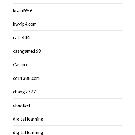
brazil999
bwvip4.com
cafe444
cashgame168
Casino
cc11388.com
chang7777
cloudbet
digital learning
digital learning