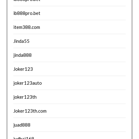
ib888pro.bet
item388.com
Jinda55
jinda888
Joker123
joker123auto
joker123th
Joker123th.com
juad888
judhai168