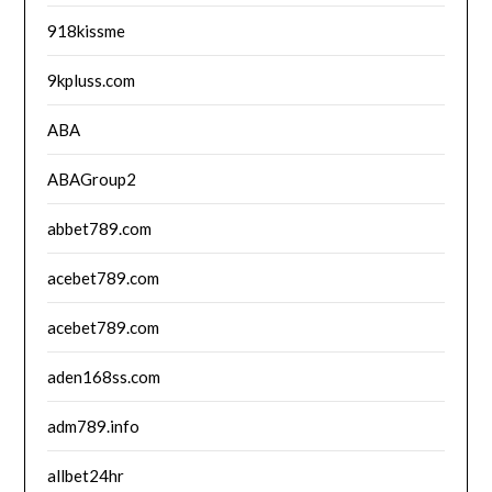
918kissme
9kpluss.com
ABA
ABAGroup2
abbet789.com
acebet789.com
acebet789.com
aden168ss.com
adm789.info
allbet24hr