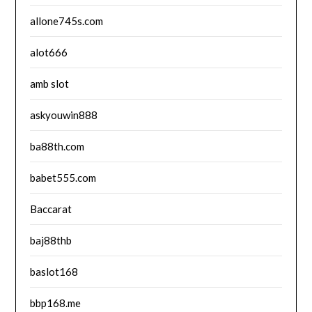
allone745s.com
alot666
amb slot
askyouwin888
ba88th.com
babet555.com
Baccarat
baj88thb
baslot168
bbp168.me