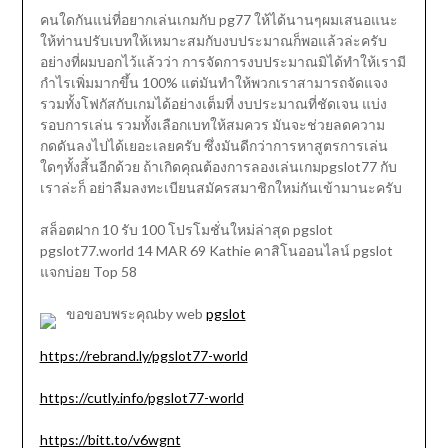
คนใดกันแน่ที่อยากเล่นเกมกับ pg77 ให้ได้นานๆผมเสนอแนะ
ให้ท่านปรับเบทให้เหมาะสมกับงบประมาณก็พอแล้วล่ะครับ
อย่างที่ผมบอกไว้แล้วว่า การจัดการงบประมาณมิได้ทำให้เรามี
กำไรเพิ่มมากขึ้น 100% แต่มันทำให้พวกเราสามารถจัดแจง
รวมทั้งโฟกัสกับเกมได้อย่างเต็มที่ งบประมาณที่ชัดเจน แบ่ง
รอบการเล่น รวมทั้งเลือกเบทให้สมควร มันจะช่วยลดความ
กดดันลงไปได้เยอะเลยครับ ซึ่งมันดีกว่าการหาสูตรการเล่น
ใดๆทั้งสิ้นอีกด้วย ถ้าเกิดคุณต้องการลองเล่นเกมpgslot77 กับ
เราล่ะก็ อย่าลืมลงทะเบียนสมัครสมาชิกใหม่กันเข้ามานะครับ
สล็อตฝาก 10 รับ 100 โปรโมชั่นใหม่ล่าสุด pgslot
pgslot77.world 14 MAR 69 Kathie คาสิโนออนไลน์ pgslot
แจกบ่อย Top 58
ขอขอบพระคุณby web
pgslot
https://rebrand.ly/pgslot77-world
https://cutly.info/pgslot77-world
https://bitt.to/v6wgnt