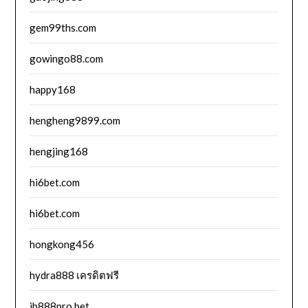
gem99ths.com
gowingo88.com
happy168
hengheng9899.com
hengjing168
hi6bet.com
hi6bet.com
hongkong456
hydra888 เครดิตฟรี
ib888pro.bet