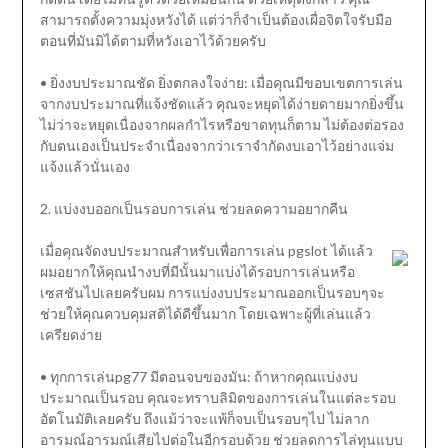
สามารถตั้งความมุ่งหวังได้ แต่ว่าก็จำเป็นต้องเผื่อจิตใจรับมือ
ตอนที่มันมิได้ตามที่หวังเอาไว้ด้วยครับ
• ยิ่งงบประมาณชัด ยิ่งตกลงใจง่าย: เมื่อคุณมีขอบเขตการเล่น
จากงบประมาณที่แจ้งชัดแล้ว คุณจะหยุดได้ง่ายดายมากยิ่งขึ้น
ไม่ว่าจะหยุดเนื่องจากผลกำไรหรือขาดทุนก็ตาม ไม่ต้องต่อรอง
กับตนเองเป็นประจำเนื่องจากว่าเราจำกัดงบเอาไว้อย่างแจ่ม
แจ้งแล้วนั่นเอง
2. แบ่งงบออกเป็นรอบการเล่น ช่วยลดความอยากคืน
เมื่อคุณจัดงบประมาณสำหรับเพื่อการเล่น pgslot ได้แล้ว
ผมอยากให้คุณนำงบที่มีนั้นมาแบ่งได้รอบการเล่นหรือ
เซสชันไปเลยครับผม การแบ่งงบประมาณออกเป็นรอบๆจะ
ช่วยให้คุณควบคุมสติได้ดีขึ้นมาก โดยเฉพาะผู้ที่เล่นแล้ว
เครียดง่าย
• ทุกการเล่นpg77 มีตอนจบของมัน: ถ้าหากคุณแบ่งงบ
ประมาณเป็นรอบ คุณจะทราบลิมิตของการเล่นในแต่ละรอบ
อัตโนมัติเลยครับ ถึงแม้ว่าจะแพ้ก็จบเป็นรอบๆไป ไม่ลาก
อารมณ์อารมณ์เสียไปต่อในอีกรอบด้วย ช่วยลดการไล่ทุนแบบ