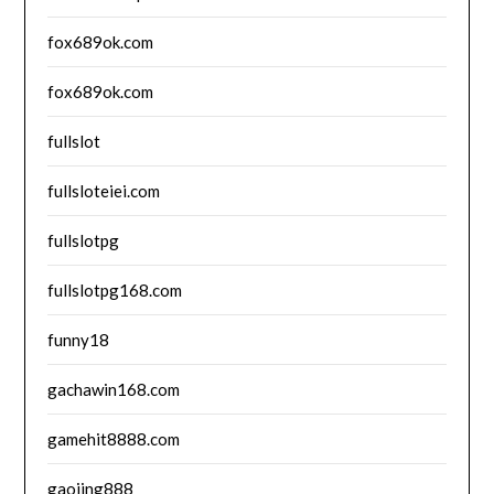
fox689ok.com
fox689ok.com
fullslot
fullsloteiei.com
fullslotpg
fullslotpg168.com
funny18
gachawin168.com
gamehit8888.com
gaojing888