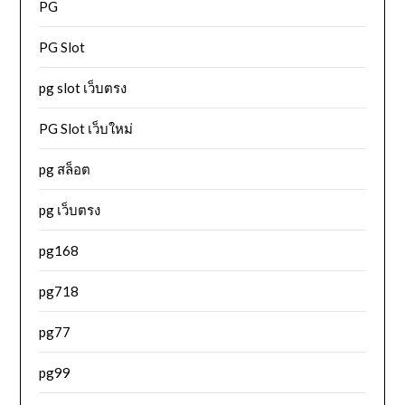
PG
PG Slot
pg slot เว็บตรง
PG Slot เว็บใหม่
pg สล็อต
pg เว็บตรง
pg168
pg718
pg77
pg99