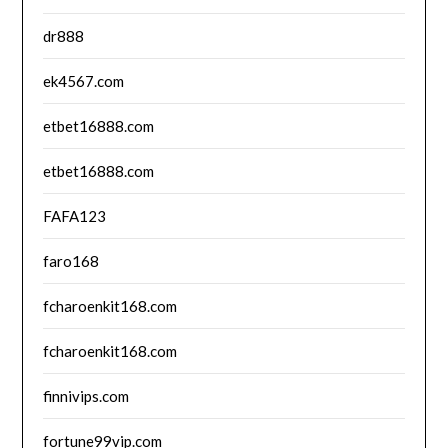
dr888
ek4567.com
etbet16888.com
etbet16888.com
FAFA123
faro168
fcharoenkit168.com
fcharoenkit168.com
finnivips.com
fortune99vip.com