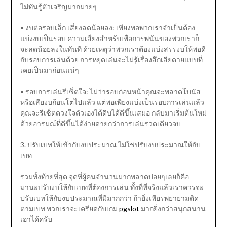
ไม่ทันรู้ตัวเจริญมากมายๆ
• งบต่อรอบเล็ก เสี่ยงลดน้อยลง: เพียงพอพวกเราจำเป็นต้อง
แบ่งงบเป็นรอบ ความเสี่ยงสำหรับเพื่อการพนันของพวกเราก็
จะลดน้อยลงในทันที ด้วยเหตุว่าพวกเราต้องแบ่งสรรงบให้พอดี
กับรอบการเล่นด้วย การหยุดเล่นจะไม่รู้เรื่องสึกเสียดายแบบที่
เคยเป็นมาก่อนแน่ๆ
• รอบการเล่นรีเซ็ตใจ: ไม่ว่ารอบก่อนหน้าคุณจะพลาดโบนัส
หรือเสียงบก้อนโตไปแล้ว แต่พอเพียงแบ่งเป็นรอบการเล่นแล้ว
คุณจะรีเซ็ตดวงใจตัวเองได้ดิบได้ดีขึ้นเสมอ กลับมาเริ่มต้นใหม่
ด้วยอารมณ์ที่ดีขึ้นได้ง่ายดายกว่าการเล่นรวดเดียวจบ
3. ปรับเบทให้เข้ากับงบประมาณ ไม่ใช่ปรับงบประมาณให้กับ
เบท
รวมทั้งท้ายที่สุด จุดที่ผู้คนจำนวนมากพลาดบ่อยๆเลยก็คือ
มานะปรับงบให้กับเบทที่ต้องการเล่น ทั้งที่ที่จริงแล้วเราควรจะ
ปรับเบทให้กับงบประมาณที่มีมากกว่า ถ้ายิ่งเพียรพยายามติด
ตามเบท พวกเราจะเครียดกับเกม
pgslot
มากยิ่งกว่าสนุกสนาน
เอาได้ครับ