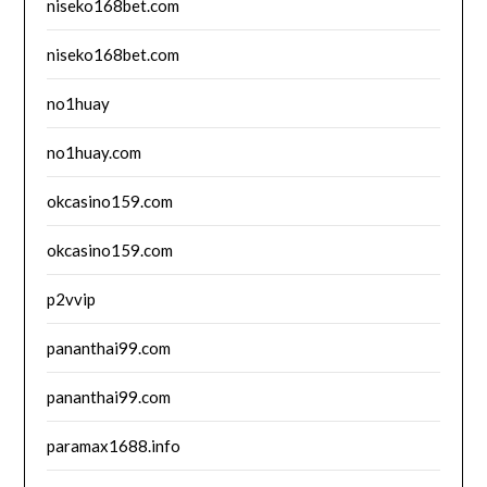
niseko168bet.com
niseko168bet.com
no1huay
no1huay.com
okcasino159.com
okcasino159.com
p2vvip
pananthai99.com
pananthai99.com
paramax1688.info