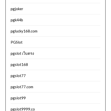
pgjoker
pgk44b
pglucky168.com
PGSlot
pgslot เว็บตรง
pgslot168
pgslot77
pgslot77.com
pgslot99
pgslot9999.co