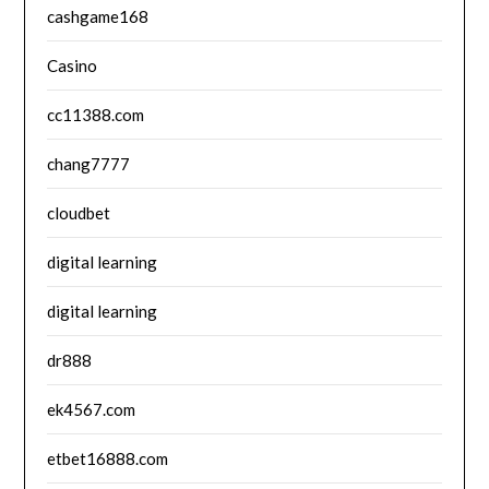
cashgame168
Casino
cc11388.com
chang7777
cloudbet
digital learning
digital learning
dr888
ek4567.com
etbet16888.com