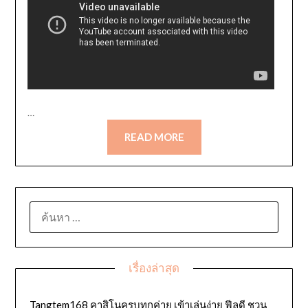
…
READ MORE
ค้นหา
สำหรับ:
เรื่องล่าสุด
Tangtem168 คาสิโนครบทุกค่าย เข้าเล่นง่าย ฟีลดี ชวน