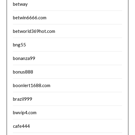
betway
betwin6666.com
betworld369hot.com
bng55
bonanza99
bonus888
boonlert1688.com
brazil999
bwvip4.com
cafe444