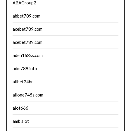
ABAGroup2
abbet789.com
acebet789.com
acebet789.com
aden168ss.com
adm789.info
allbet24hr
allone745s.com
alot666
amb slot