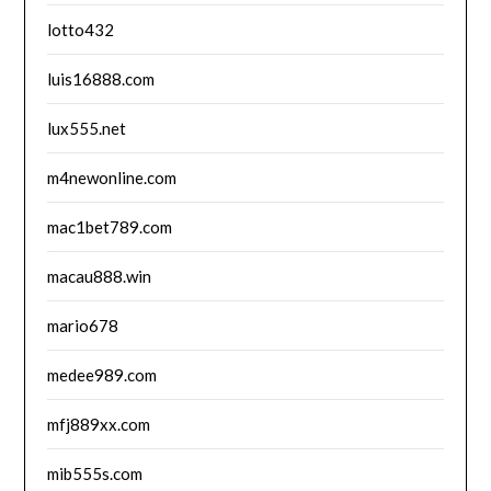
lotto432
luis16888.com
lux555.net
m4newonline.com
mac1bet789.com
macau888.win
mario678
medee989.com
mfj889xx.com
mib555s.com