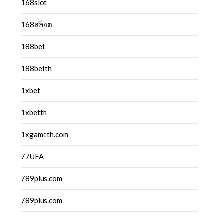
168slot
168สล็อต
188bet
188betth
1xbet
1xbetth
1xgameth.com
77UFA
789plus.com
789plus.com