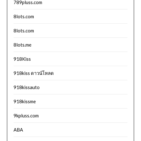
789pluss.com
8lots.com
8lots.com
8lots.me
918Kiss
918kiss ดาวน์โหลด
918kissauto
918kissme
9kpluss.com
ABA