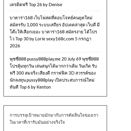
เครดิตฟรี Top 26 by Denise
บาคาร่า168 เว็บไพ่สดที่ตอบโจทย์คนยุคใหม่
สมัครรับ 1,000 ระบบเสถียร อัปเดตล่าสุด เว็บดี มี
โต๊ะให้เลือกเยอะ บาคาร่า168 สมัครง่าย ได้โปร
ไว Top 30 by Lorie sexy168c.com 5 กรกฎา
2026
พุซซี่888 pussy888play.me 20 July 69 พุซซี่888
โปรคุ้มทุกวัน เล่นสนุกได้มากกว่าเดิม วันเกิด รับ
ฟรี 300 สมจริง เสียงดี กราฟฟิค 3D สวรรค์ของ
นักลงทุน pussy888play เปิดประสบการณ์ใหม่
ทันที Top 6 by Kenton
การบรรลุเป้าหมายมักมากับการตัดสินใจของเรา
ในเวลาที่เรารับมันอย่างจริงใจ