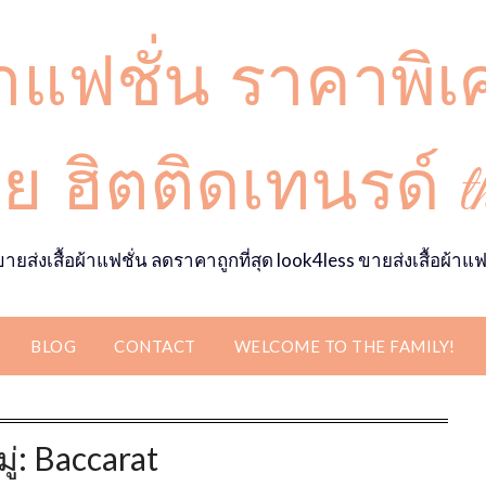
ผ้าแฟชั่น ราคาพิ
ฮิตติดเทนรด์ thel
ขายส่งเสื้อผ้าแฟชั่น ลดราคาถูกที่สุด look4less ขายส่งเสื้อผ้
BLOG
CONTACT
WELCOME TO THE FAMILY!
ู่:
Baccarat