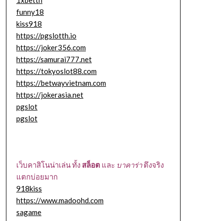
funny18
kiss918
https://pgslotth.io
https://joker356.com
https://samurai777.net
https://tokyoslot88.com
https://betwayvietnam.com
https://jokerasia.net
pgslot
pgslot
เว็บคาสิโนน่าเล่น ทั้ง
สล็อต
และ
บาคาร่า
ตึงจริง
แตกบ่อยมาก
918kiss
https://www.madoohd.com
sagame