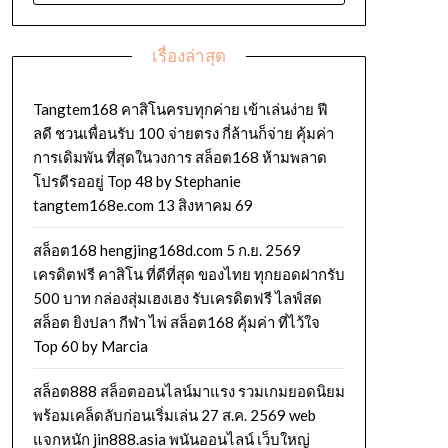
เรื่องล่าสุด
Tangtem168 คาสิโนครบทุกค่าย เข้าเล่นง่าย ฟี
ลดี ชวนเพื่อนรับ 100 จ่ายตรง กี่ล้านก็จ่าย คุ้มค่า
การเดิมพัน ที่สุดในวงการ สล็อต168 ห้ามพลาด
โปรดีรออยู่ Top 48 by Stephanie
tangtem168e.com 13 สิงหาคม 69
สล็อต168 hengjing168d.com 5 ก.ย. 2569
เครดิตฟรี คาสิโน ที่ดีที่สุด ของไทย ทุกยอดฝากรับ
500 บาท กล่องสุ่มเฮงเฮง รับเครดิตฟรี ไลฟ์สด
สล็อต ยิงปลา กีฬา ไพ่ สล็อต168 คุ้มค่า ที่ไว้ใจ
Top 60 by Marcia
สล็อต888 สล็อตออนไลน์มาแรง รวมเกมยอดนิยม
พร้อมเคล็ดลับก่อนเริ่มเล่น 27 ส.ค. 2569 web
แจกหนัก jin888.asia พนันออนไลน์ เว็บใหญ่