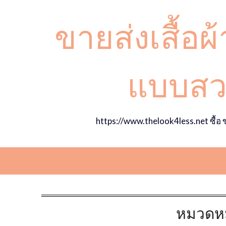
Skip
to
ขายส่งเสื้อ
content
แบบสวย 
https://www.thelook4less.net ซื้อ 
หมวดหม