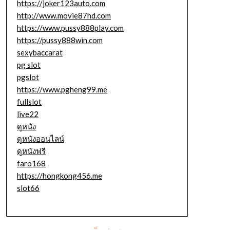
https://joker123auto.com
http://www.movie87hd.com
https://www.pussy888play.com
https://pussy888win.com
sexybaccarat
pg slot
pgslot
https://www.pgheng99.me
fullslot
live22
ดูหนัง
ดูหนังออนไลน์
ดูหนังฟรี
faro168
https://hongkong456.me
slot66