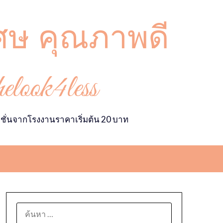
เศษ คุณภาพดี
ook4less
าแฟชั่นจากโรงงานราคาเริ่มต้น 20 บาท
ค้นหา
สำหรับ: