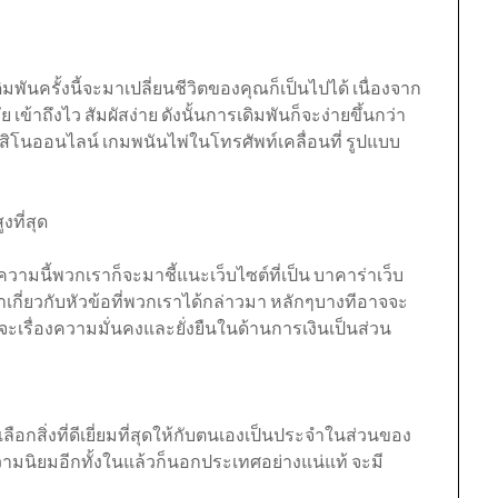
มพันครั้งนี้จะมาเปลี่ยนชีวิตของคุณก็เป็นไปได้ เนื่องจาก
เข้าถึงไว สัมผัสง่าย ดังนั้นการเดิมพันก็จะง่ายขึ้นกว่า
คาสิโนออนไลน์ เกมพนันไพ่ในโทรศัพท์เคลื่อนที่ รูปแบบ
ะ
ที่สุด
วามนี้พวกเราก็จะมาชี้แนะเว็บไซต์ที่เป็น บาคาร่าเว็บ
อหาเกี่ยวกับหัวข้อที่พวกเราได้กล่าวมา หลักๆบางทีอาจจะ
าจจะเรื่องความมั่นคงและยั่งยืนในด้านการเงินเป็นส่วน
ือกสิ่งที่ดีเยี่ยมที่สุดให้กับตนเองเป็นประจำในส่วนของ
ับความนิยมอีกทั้งในแล้วก็นอกประเทศอย่างแน่แท้ จะมี