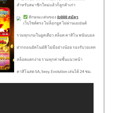
สำหรับสมาชิกใหม่แล้วก็ลูกค้าเก่า
ลักษณะเด่นของ
ib888 สมัคร
เว็บไซต์ตรง ไม่ล็อกยูส ไม่ผ่านเอเย่นต์
รวมทุกเกมในยูสเดียว สล็อต คาสิโน พนันบอล
ฝากถอนอัตโนมัติ ไม่มีอย่างน้อย รองรับวอเลท
สล็อตแตกง่าย รวมทุกค่ายชั้นแนวหน้า
คาสิโนสด SA, Sexy, Evolution เล่นได้ 24 ชม.