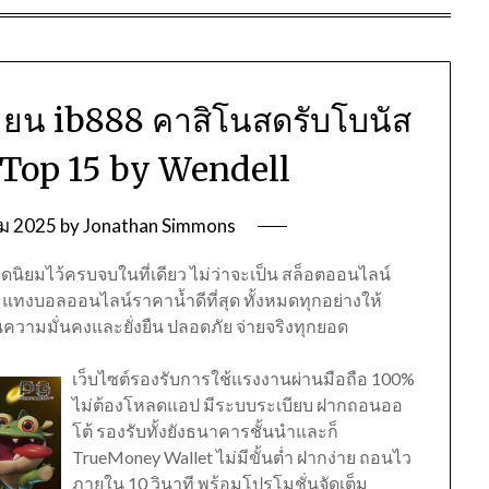
นายน ib888 คาสิโนสดรับโบนัส
ด้ Top 15 by Wendell
ม 2025
by
Jonathan Simmons
ดนิยมไว้ครบจบในที่เดียว ไม่ว่าจะเป็น สล็อตออนไลน์
แทงบอลออนไลน์ราคาน้ำดีที่สุด ทั้งหมดทุกอย่างให้
นความมั่นคงและยั่งยืน ปลอดภัย จ่ายจริงทุกยอด
เว็บไซต์รองรับการใช้แรงงานผ่านมือถือ 100%
ไม่ต้องโหลดแอป มีระบบระเบียบ ฝากถอนออ
โต้ รองรับทั้งยังธนาคารชั้นนำและก็
TrueMoney Wallet ไม่มีขั้นต่ำ ฝากง่าย ถอนไว
ภายใน 10 วินาที พร้อมโปรโมชั่นจัดเต็ม