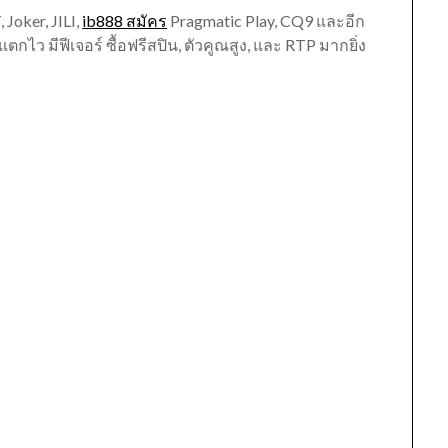
Joker, JILI,
ib888 สมัคร
Pragmatic Play, CQ9 และอีก
กไว มีฟีเจอร์ ซื้อฟรีสปิน, ตัวคูณสูง, และ RTP มากยิ่ง