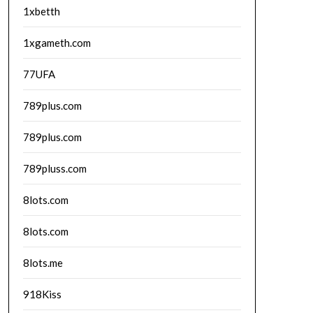
1xbetth
1xgameth.com
77UFA
789plus.com
789plus.com
789pluss.com
8lots.com
8lots.com
8lots.me
918Kiss