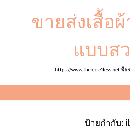
Skip
to
ขายส่งเสื้อ
content
แบบสวย 
https://www.thelook4less.net ซื้อ 
ป้ายกำกับ:
i