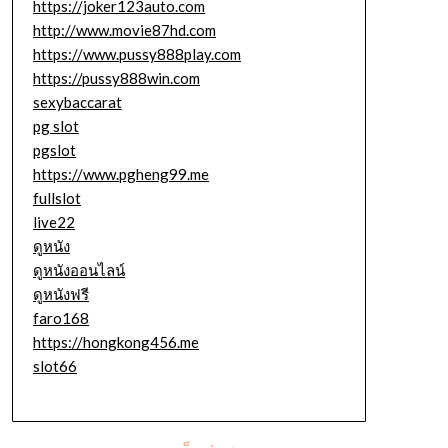
https://joker123auto.com
http://www.movie87hd.com
https://www.pussy888play.com
https://pussy888win.com
sexybaccarat
pg slot
pgslot
https://www.pgheng99.me
fullslot
live22
ดูหนัง
ดูหนังออนไลน์
ดูหนังฟรี
faro168
https://hongkong456.me
slot66