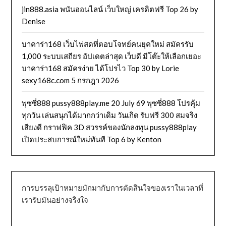
jin888.asia พนันออนไลน์ เว็บใหญ่ เครดิตฟรี Top 26 by
Denise
บาคาร่า168 เว็บไพ่สดที่ตอบโจทย์คนยุคใหม่ สมัครรับ
1,000 ระบบเสถียร อัปเดตล่าสุด เว็บดี มีโต๊ะให้เลือกเยอะ
บาคาร่า168 สมัครง่าย ได้โปรไว Top 30 by Lorie
sexy168c.com 5 กรกฎา 2026
พุซซี่888 pussy888play.me 20 July 69 พุซซี่888 โปรคุ้ม
ทุกวัน เล่นสนุกได้มากกว่าเดิม วันเกิด รับฟรี 300 สมจริง
เสียงดี กราฟฟิค 3D สวรรค์ของนักลงทุน pussy888play
เปิดประสบการณ์ใหม่ทันที Top 6 by Kenton
การบรรลุเป้าหมายมักมากับการตัดสินใจของเราในเวลาที่
เรารับมันอย่างจริงใจ