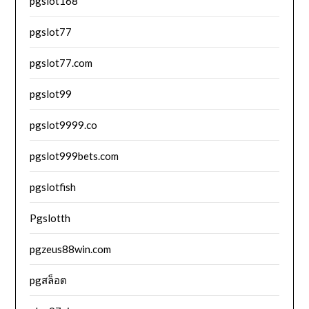
pgslot168
pgslot77
pgslot77.com
pgslot99
pgslot9999.co
pgslot999bets.com
pgslotfish
Pgslotth
pgzeus88win.com
pgสล็อต