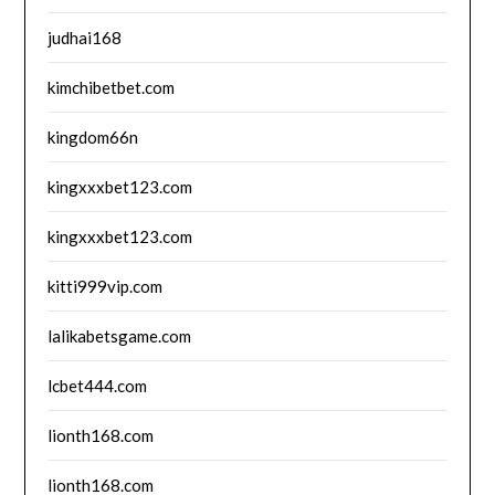
judhai168
kimchibetbet.com
kingdom66n
kingxxxbet123.com
kingxxxbet123.com
kitti999vip.com
lalikabetsgame.com
lcbet444.com
lionth168.com
lionth168.com