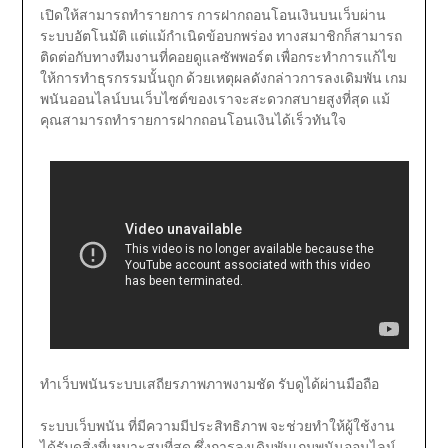
เปิดให้สามารถทำรายการ การฝากถอนโอนเงินบนเว็บผ่าน
ระบบอัตโนมัติ แต่แม้กำเนิดข้อบกพร่อง ทางสมาชิกก็สามารถ
ติดต่อกับทางทีมงานที่คอยดูแลซัพพอร์ต เพื่อกระทำการแก้ไข
ให้การทำธุรกรรมนั้นถูก ด้วยเหตุผลดังกล่าวการลงเดิมพัน เกม
พนันออนไลน์บนเว็บไซต์ของเราจะสะดวกสบายสูงที่สุด แม้
คุณสามารถทำรายการฝากถอนโอนเงินได้เร็วทันใจ
ทำเว็บพนันระบบเสถียรภาพภาพงามชัด รับดูได้ผ่านมือถือ
ระบบเว็บพนัน ที่มีความมีประสิทธิภาพ จะช่วยทำให้ผู้ใช้งาน
ได้รับดูสิ่งที่เหมาะสมที่สุด ซึ่งการลงเดิมพันเกมพนันออนไลน์