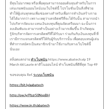
มีทุนไม่มากพอ หรือเพื่อคุณสามารถออมต้นทุนสำหรับในการ
เล่นเกมพนันออนไลน์บนเว็บไซต์นี้ โปรโมชั่นเป็นสิ่งที่ช่วย
ทำให้ผู้เล่นทุกคนเพิ่มช่องทางสำหรับเพื่อการทำเงินสร้างราย
ได้ได้มากกว่า เพราะเหตุว่าเครดิตฟรีที่จะได้รับนั้น สามารถนำ
ไปบริหารจัดแจง แทนเงินลงทุนที่คุณจัดเตรียมมา ฉะนั้นการ
ลงเดิมพันจะสามารถทำเป็นอย่างเร็วมากเพิ่มขึ้น ถ้าเกิดคุณ
รู้จักบริหารจัดการเครดิตฟรีที่ได้รับมา ร่วมกันกับเงินลงทุนที่ ที่
เรามีการแจกเครดิตฟรีให้กับผู้รับบริการนั้น เพื่อตอบแทนผู้เล่น
ที่ทำการสมัครเป็นสมาชิกเข้ามาใช้งานกับทางเว็บไซต์นี้
นั่นเอง
สล็อตแตกง่าย
ทำเว็บพนัน
https://www.abatech.vip 19
March 66 Laurie คาสิโนออนไลน์ ทำเว็บพนันที่ดีที่สุด Top 49
ขอขอบคุณ Ref.
ระบบเว็บพนัน
https://bit.ly/aabatech
http://ow.ly/Pbzr50NspBH
https://wow.in.th/abatech