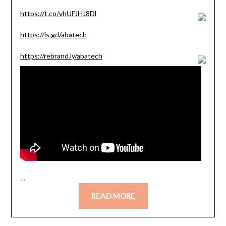
https://t.co/vhUFJHJ8Dl
https://is.gd/abatech
https://rebrand.ly/abatech
…
READ MORE