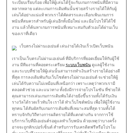
ระเบียบเรียบร้อย เพื่อให้ผู้เล่นได้รู้จะกับเกมการพนันที่มีความ
หลากหลาย แต่ละเกมการเดิมพันนั้นช่วยสร้างรายได้ให้กับผู้
เล่นได้อย่างแน่แท้ พวกเราได้คัดสรรและเลือกเฟ้นเกมการ
พนันที่สมควรสำหรับผู้เล่นอีกทั้งมือใหม่ และมือโปรให้ได้ใช้
งาน แล้วก็ค้นหาเกมการพนันที่เหมาะสมกับตัวเองได้ผ่านเว็บ
ของเราที่เดียว
เว็บตรงไม่ผ่านเอเย่นต์ เล่นง่ายได้เงินเร็วเปิดเว็บพนัน
เราเป็นเว็บตรงไม่ผ่านเอเย่นต์ ที่มีบริการที่ยอดเยี่ยมให้กับผู้ใช้
งาน มีทีมงานที่คอยตระเตรียม
ระบบเว็บพนัน
ดูแลผู้ใช้งาน
และระบบที่ช่วยให้ผู้เล่นนั้นสามารถทำเงินสร้างรายได้อย่างดี
ที่สุด การลงเดิมพันกับเว็บไซต์ตรงไม่ผ่านเอเย่นต์ จะช่วยให้ผู้
เล่นได้รับความไม่เหมือนที่เหนือกว่า เพราะเหตุว่าพวกเรามี
ตลอดตัวช่วย และแนวทาง ทั้งยังมีการจ่ายโปรโมชัน ที่ช่วยให้
คุณสามารถเล่นเกมการเดิมพันได้ง่ายยิ่งขึ้นรวมทั้งได้รับเงิน
รางวัลได้รวดเร็วทันใจ เราได้ ทำเว็บไซต์พนัน เพื่อให้ผู้ใช้งาน
ทุกคน ได้สัมผัสกับเกมการเดิมพันที่เหมาะสมที่สุด รวมทั้งได้
ทราบจักกับวิถีทางการผลิตรายได้ที่แตกต่างกัน จากการใช้
บริการเว็บที่มีเอเย่นต์รอดูแลทำเว็บพนัน ด้วยเหตุว่าบางครั้ง
อาจจะถูกหักเปอร์เซ็นต์ สำหรับการรับเครดิตฟรีหรือโปรโม