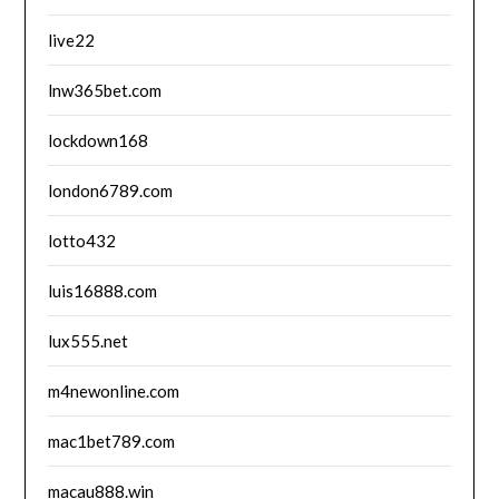
live22
lnw365bet.com
lockdown168
london6789.com
lotto432
luis16888.com
lux555.net
m4newonline.com
mac1bet789.com
macau888.win