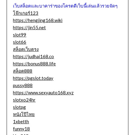
เว็บสล็อตและบาคาร่าของโครตดีเว็บนี้เล่นแล้วรวยจัดๆ
โจ๊กเกอร์123
https://hengjing168.wiki
https://jin55.net
slot99
slot66
สล็อตเว็บตรง
https://judhai168.co
https://bonus888.life
สล็อต888
https://pgslot.today
pussy888
https://www.sexyauto168.xyz
slotxo24hr
slotpg
หนังโป๊ไทย
1xbetth
funny18