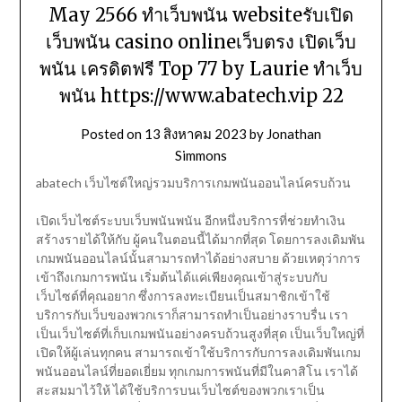
May 2566 ทำเว็บพนัน websiteรับเปิด
เว็บพนัน casino onlineเว็บตรง เปิดเว็บ
พนัน เครดิตฟรี Top 77 by Laurie ทำเว็บ
พนัน https://www.abatech.vip 22
Posted on
13 สิงหาคม 2023
by
Jonathan
Simmons
abatech เว็บไซต์ใหญ่รวมบริการเกมพนันออนไลน์ครบถ้วน
เปิดเว็บไซต์ระบบเว็บพนันพนัน อีกหนึ่งบริการที่ช่วยทำเงิน
สร้างรายได้ให้กับ ผู้คนในตอนนี้ได้มากที่สุด โดยการลงเดิมพัน
เกมพนันออนไลน์นั้นสามารถทำได้อย่างสบาย ด้วยเหตุว่าการ
เข้าถึงเกมการพนัน เริ่มต้นได้แค่เพียงคุณเข้าสู่ระบบกับ
เว็บไซต์ที่คุณอยาก ซึ่งการลงทะเบียนเป็นสมาชิกเข้าใช้
บริการกับเว็บของพวกเราก็สามารถทำเป็นอย่างราบรื่น เรา
เป็นเว็บไซต์ที่เก็บเกมพนันอย่างครบถ้วนสูงที่สุด เป็นเว็บใหญ่ที่
เปิดให้ผู้เล่นทุกคน สามารถเข้าใช้บริการกับการลงเดิมพันเกม
พนันออนไลน์ที่ยอดเยี่ยม ทุกเกมการพนันที่มีในคาสิโน เราได้
สะสมมาไว้ให้ ได้ใช้บริการบนเว็บไซต์ของพวกเราเป็น