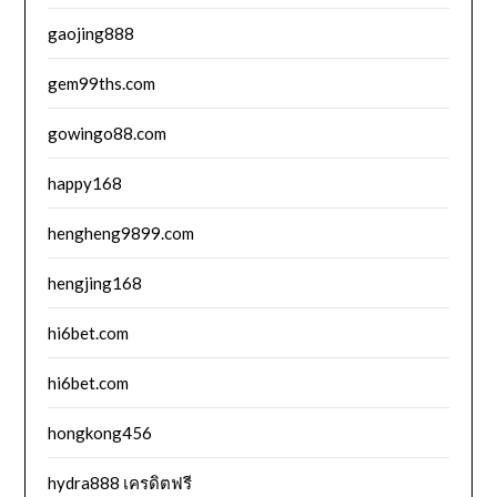
gaojing888
gem99ths.com
gowingo88.com
happy168
hengheng9899.com
hengjing168
hi6bet.com
hi6bet.com
hongkong456
hydra888 เครดิตฟรี