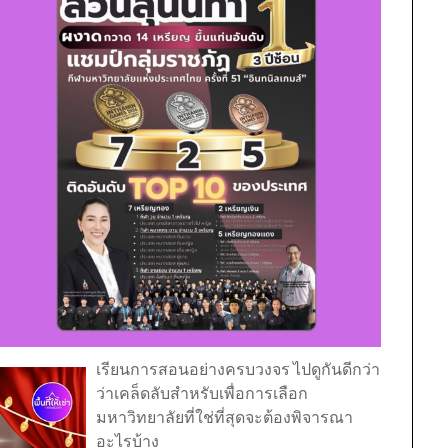
เรียนการสอนอย่างครบวงจร ไปดูกันดีกว่า
ว่าเคล็ดลับสำหรับเพื่อการเลือก
มหาวิทยาลัยที่ใช่ที่สุดจะต้องพิจารณา
อะไรบ้าง