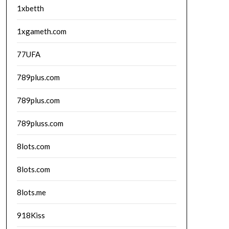
1xbetth
1xgameth.com
77UFA
789plus.com
789plus.com
789pluss.com
8lots.com
8lots.com
8lots.me
918Kiss