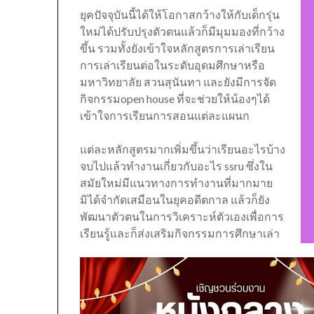
ยุคปัจจุบันนี้ได้ให้โอกาสกว้างให้กับเด็กรุ่น
ใหม่ได้ปรับปรุงตัวตนแล้วก็มีมุมมองที่กว้าง
ขึ้น รวมทั้งยังเข้าใจหลักสูตรการเล่าเรียน
การเล่าเรียนต่อในระดับอุดมศึกษาหรือ
มหาวิทยาลัย สวนสุนันทา และยังมีการจัด
กิจกรรมopen house ที่จะช่วยให้น้องๆได้
เข้าใจการเรียนการสอนแต่ละแผนก
แต่ละหลักสูตรมากเพิ่มขึ้นว่าเรียนอะไรบ้าง
จบไปแล้วทำงานเกี่ยวกับอะไร ssru ซึ่งใน
สมัยใหม่มีแนวทางการทำงานที่มากมาย
มิได้จำกัดเสมือนในยุคอดีตกาล แล้วก็ยัง
พัฒนาตัวตนในการวิเคราะห์ตัวเองเพื่อการ
เรียนรู้และก็ส่งเสริมกิจกรรมการศึกษาเล่า