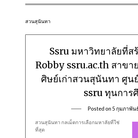
สวนสุนันทา
Ssru มหาวิทยาลัยที่ส
Robby ssru.ac.th สาขาย
ศิษย์เก่าสวนสุนันทา ศู
ssru ทุนการศ
Posted on
5 กุมภาพัน
สวนสุนันทา กลเม็ดการเลือกมหาลัยที่ใช่
ที่สุด