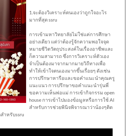
1.จะต้องวิเคราะห์ตนเองว่าถูกใจอะไร
มากที่สุด ssru
การเข้ามหาวิทยาลัยไม่ใช่แค่การศึกษา
อย่างเดียว แต่ว่าต้องรู้จักความพอใจจุด
หมายชีวิตวัตถุประสงค์ในเรื่องอาชีพและ
ก็ความสามารถ ซึ่งการวิเคราะห์ตัวเอง
จำเป็นต้องมาจากมากมายวิถีทางเพื่อ
ทำให้เข้าใจตนเองมากขึ้นเรื่อยๆ ดังเช่น
การปรึกษาหารือและขอคำแนะนำคุณครู
แนะแนว การปรึกษาขอคำแนะนำรุ่นพี่
ขอความเห็นพ่อแม่ การเข้ากิจกรรม open
house การเข้าไปมองข้อมูลหรือการใช้ AI
สำหรับการช่วยพินิจพิจารณาว่าน้องๆติด
สำหรับssru