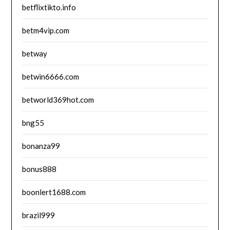
betflixtikto.info
betm4vip.com
betway
betwin6666.com
betworld369hot.com
bng55
bonanza99
bonus888
boonlert1688.com
brazil999