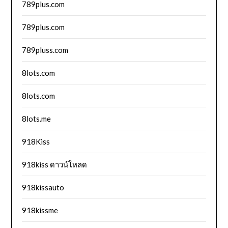
789plus.com
789plus.com
789pluss.com
8lots.com
8lots.com
8lots.me
918Kiss
918kiss ดาวน์โหลด
918kissauto
918kissme