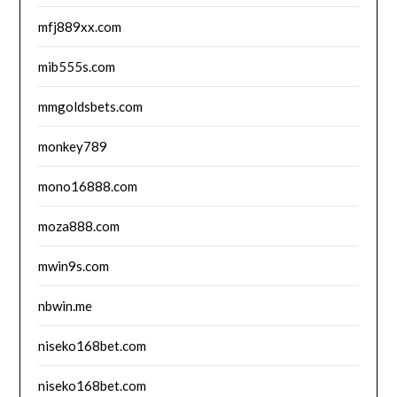
mfj889xx.com
mib555s.com
mmgoldsbets.com
monkey789
mono16888.com
moza888.com
mwin9s.com
nbwin.me
niseko168bet.com
niseko168bet.com