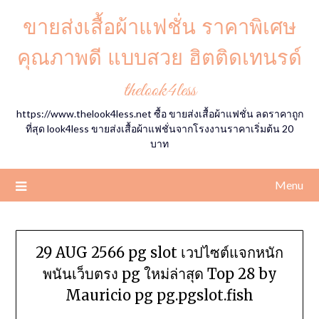
Skip
ขายส่งเสื้อผ้าแฟชั่น ราคาพิเศษ
to
content
คุณภาพดี แบบสวย ฮิตติดเทนรด์
thelook4less
https://www.thelook4less.net ซื้อ ขายส่งเสื้อผ้าแฟชั่น ลดราคาถูก
ที่สุด look4less ขายส่งเสื้อผ้าแฟชั่นจากโรงงานราคาเริ่มต้น 20
บาท
Menu
29 AUG 2566 pg slot เวปไซต์แจกหนัก
พนันเว็บตรง pg ใหม่ล่าสุด Top 28 by
Mauricio pg pg.pgslot.fish