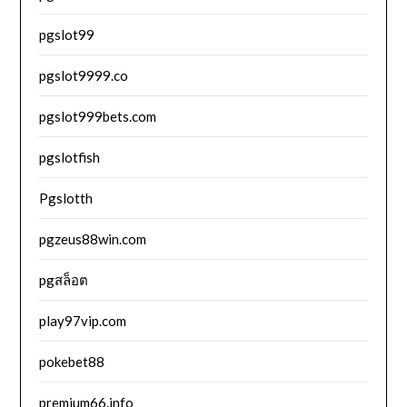
pgslot99
pgslot9999.co
pgslot999bets.com
pgslotfish
Pgslotth
pgzeus88win.com
pgสล็อต
play97vip.com
pokebet88
premium66.info