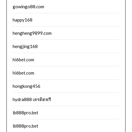
gowingo88.com
happy168
hengheng9899.com
hengjing168
hi6bet.com
hi6bet.com
hongkong456
hydra888 เครดิตฟรี
ib888pro.bet
ib888pro.bet