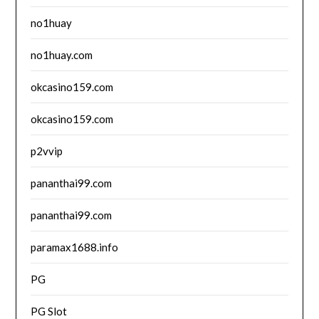
no1huay
no1huay.com
okcasino159.com
okcasino159.com
p2vvip
pananthai99.com
pananthai99.com
paramax1688.info
PG
PG Slot