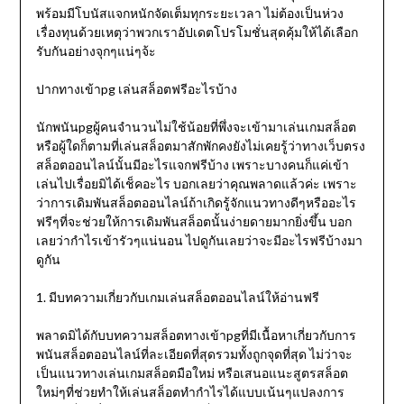
พร้อมมีโบนัสแจกหนักจัดเต็มทุกระยะเวลา ไม่ต้องเป็นห่วง
เรื่องทุนด้วยเหตุว่าพวกเราอัปเดตโปรโมชั่นสุดคุ้มให้ได้เลือก
รับกันอย่างจุกๆแน่ๆจ้ะ
ปากทางเข้าpg เล่นสล็อตฟรีอะไรบ้าง
นักพนันpgผู้คนจำนวนไม่ใช้น้อยที่พึ่งจะเข้ามาเล่นเกมสล็อต
หรือผู้ใดก็ตามที่เล่นสล็อตมาสักพักคงยังไม่เคยรู้ว่าทางเว็บตรง
สล็อตออนไลน์นั้นมีอะไรแจกฟรีบ้าง เพราะบางคนก็แค่เข้า
เล่นไปเรื่อยมิได้เช็คอะไร บอกเลยว่าคุณพลาดแล้วค่ะ เพราะ
ว่าการเดิมพันสล็อตออนไลน์ถ้าเกิดรู้จักแนวทางดีๆหรืออะไร
ฟรีๆที่จะช่วยให้การเดิมพันสล็อตนั้นง่ายดายมากยิ่งขึ้น บอก
เลยว่ากำไรเข้ารัวๆแน่นอน ไปดูกันเลยว่าจะมีอะไรฟรีบ้างมา
ดูกัน
1. มีบทความเกี่ยวกับเกมเล่นสล็อตออนไลน์ให้อ่านฟรี
พลาดมิได้กับบทความสล็อตทางเข้าpgที่มีเนื้อหาเกี่ยวกับการ
พนันสล็อตออนไลน์ที่ละเอียดที่สุดรวมทั้งถูกจุดที่สุด ไม่ว่าจะ
เป็นแนวทางเล่นเกมสล็อตมือใหม่ หรือเสนอแนะสูตรสล็อต
ใหม่ๆที่ช่วยทำให้เล่นสล็อตทำกำไรได้แบบเน้นๆแปลงการ