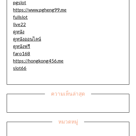
pgslot
https://www.pgheng99.me
fullslot
live22
ดูหนัง
ดูหนังออนไลน์
ดูหนังฟรี
faro168
https://hongkong456.me
slot66
ความเห็นล่าสุด
หมวดหมู่