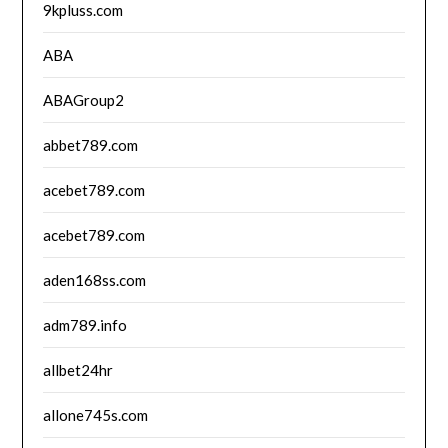
9kpluss.com
ABA
ABAGroup2
abbet789.com
acebet789.com
acebet789.com
aden168ss.com
adm789.info
allbet24hr
allone745s.com