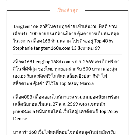
เรื่องล่าสุด
Tangtem168 คาสิโนครบทุกค่าย เข้าเล่นง่าย ฟีลดี ชวน
เพื่อนรับ 100 จ่ายตรง กี่ล้านก็จ่าย คุ้มค่าการเดิมพัน ที่สุด
ในวงการ สล็อต168 ห้ามพลาด โปรดีรออยู่ Top 48 by
Stephanie tangtem168e.com 13 สิงหาคม 69
สล็อต168 hengjing168d.com 5 ก.ย. 2569 เครดิตฟรี คา
สิโน ที่ดีที่สุด ของไทย ทุกยอดฝากรับ 500 บาท กล่องสุ่ม
เฮงเฮง รับเครดิตฟรี ไลฟ์สด สล็อต ยิงปลา กีฬา ไพ่
สล็อต168 คุ้มค่า ที่ไว้ใจ Top 60 by Marcia
สล็อต888 สล็อตออนไลน์มาแรง รวมเกมยอดนิยม พร้อม
เคล็ดลับก่อนเริ่มเล่น 27 ส.ค. 2569 web แจกหนัก
jin888.asia พนันออนไลน์ เว็บใหญ่ เครดิตฟรี Top 26 by
Denise
บาคาร่า168 เว็บไพ่สดที่ตอบโจทย์คนยุคใหม่ สมัครรับ