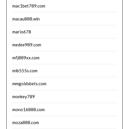
mac1bet789.com
macau888.win
mario678
medee989.com
mfj889xx.com
mib555s.com
mmgoldsbets.com
monkey789
mono16888.com
moza888.com