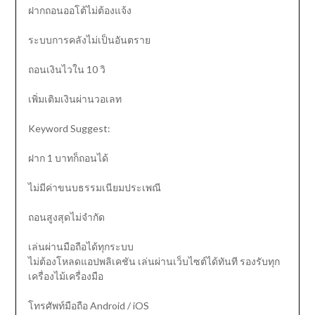
ฝากถอนออโต้ไม่ต้องแจ้ง
ระบบการคลังไม่เป็นอันตราย
ถอนเงินไวใน 10 วิ
เพิ่มเติมเงินผ่านวอเลท
Keyword Suggest:
ฝาก 1 บาทก็ถอนได้
ไม่มีค่าขนบธรรมเนียมประเพณี
ถอนสูงสุดไม่จำกัด
เล่นผ่านมือถือได้ทุกระบบ
ไม่ต้องโหลดแอปพลิเคชัน เล่นผ่านเว็บไซต์ได้ทันที รองรับทุก
เครื่องไม้เครื่องมือ
โทรศัพท์มือถือ Android / iOS