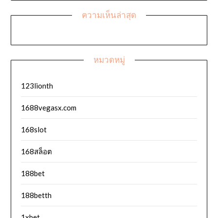
ความเห็นล่าสุด
หมวดหมู่
123lionth
1688vegasx.com
168slot
168สล็อต
188bet
188betth
1xbet