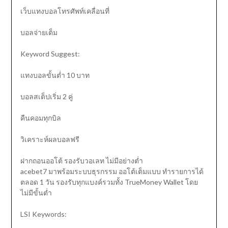
เว็บแทงบอลโทรศัพท์เคลื่อนที่
บอลจ่ายเต็ม
Keyword Suggest:
แทงบอลขั้นต่ำ 10 บาท
บอลสเต็ปเริ่ม 2 คู่
คืนคอมทุกบิล
วิเคราะห์ผลบอลฟรี
ฝากถอนออโต้ รองรับวอเลท ไม่มีอย่างต่ำ
acebet7 มาพร้อมระบบธุรกรรม ออโต้เต็มแบบ ทำรายการได้
ตลอด 1 วัน รองรับทุกแบงค์รวมทั้ง TrueMoney Wallet โดย
ไม่มีขั้นต่ำ
LSI Keywords: