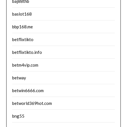
baj88thb
baslot168
bbp168.me
betflixtikto
betflixtikto.info
betm4vip.com
betway
betwin6666.com
betworld369hot.com
bng55