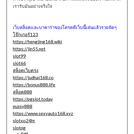
เรารับมันอย่างจริงใจ
เว็บสล็อตและบาคาร่าของโครตดีเว็บนี้เล่นแล้วรวยจัดๆ
โจ๊กเกอร์123
https://hengjing168.wiki
https://jin55.net
slot99
slot66
สล็อตเว็บตรง
https://judhai168.co
https://bonus888.life
สล็อต888
https://pgslot.today
pussy888
https://www.sexyauto168.xyz
slotxo24hr
slotpg