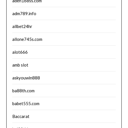
aden168ss.com
adm789.info
allbet24hr
allone745s.com
alot666
amb slot
askyouwin888
ba88th.com
babet555.com
Baccarat