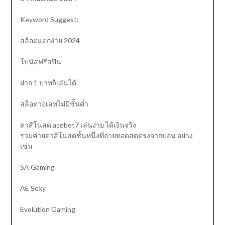
Keyword Suggest:
สล็อตแตกง่าย 2024
โบนัสฟรีสปิน
ฝาก 1 บาทก็เล่นได้
สล็อตวอเลทไม่มีขั้นต่ำ
คาสิโนสด acebet7 เล่นง่าย ได้เงินจริง
รวมค่ายคาสิโนสดชั้นหนึ่งที่ถ่ายทอดสดตรงจากบ่อน อย่าง
เช่น
SA Gaming
AE Sexy
Evolution Gaming