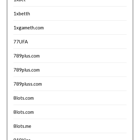
1xbetth
1xgameth.com
77UFA
789plus.com
789plus.com
789pluss.com
8lots.com
8lots.com
8lots.me
918Kiss