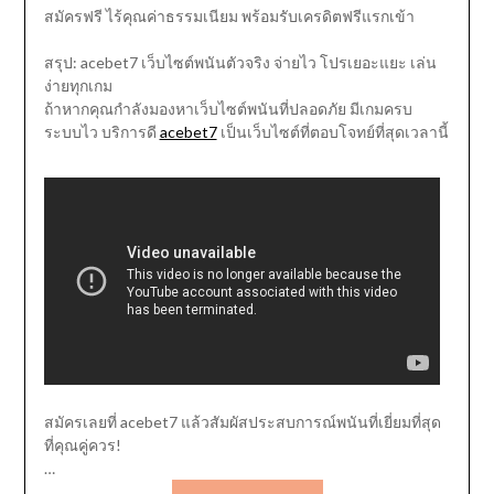
สมัครฟรี ไร้คุณค่าธรรมเนียม พร้อมรับเครดิตฟรีแรกเข้า
สรุป: acebet7 เว็บไซต์พนันตัวจริง จ่ายไว โปรเยอะแยะ เล่น
ง่ายทุกเกม
ถ้าหากคุณกำลังมองหาเว็บไซต์พนันที่ปลอดภัย มีเกมครบ
ระบบไว บริการดี
acebet7
เป็นเว็บไซต์ที่ตอบโจทย์ที่สุดเวลานี้
สมัครเลยที่ acebet7 แล้วสัมผัสประสบการณ์พนันที่เยี่ยมที่สุด
ที่คุณคู่ควร!
…