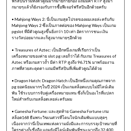
ฟรีสปินรวมทั้งตัวคูณมากมายก่ายกอง แถมมีค่า RTP สูงมา
กมายๆแล้วก็ยังรองรับการซื้อฟีเจอร์ฟรีสปินอีกด้วยครับ
• Mahjong Ways 2: นี่เป็นเกมสุดโปรดของผมเลยล่ะครับกับ
Mahjong Ways 2 ซึ่งเป็นภาคต่อของ Mahjong Ways เป็นเกม
pgslot ที่มีตัวคูณสูงขึ้นยิ่งกว่า 10 เท่า อัตราการชนะเงิน
รางวัลบ่อยมากและก็สูงมากมายๆอีกด้วย
• Treasures of Aztec: เป็นอีกหนึ่งเกมที่เรียกว่าเป็น
เครื่องหมายของค่าย slot pg เลยก็ว่าได้ กับเกม Treasures of
Aztec หรือเกมสาวถ้ำ มีค่า RTP สูงถึง 96.71% มาพร้อมงาน
ภาพที่สวยสะดุดตา แถมมีฟรีสปินที่เพิ่มตัวคูณได้ด้วย
• Dragon Hatch: Dragon Hatch เป็นอีกหนึ่งเกมคุณภาพจาก
pg ยอดนิยมมากๆในปี 2024 เป็นเกมสล็อตแบบไม่มีไลน์เดิม
พัน ใช้ระบบการจับคู่เครื่องหมายแทน ซึ่งก็เป็นอะไรที่แปลก
ใหม่สำหรับเกมสล็อตเลยล่ะครับผม
• Ganesha Fortune: และสุดท้าย Ganesha Fortune เกม
สล็อต168 ธีมพระวิฆเนศวรที่โดนใจนักเดิมพันแบบสุดๆ
เนื่องจากว่านี่เป็นเทพแห่งความมั่งมีและการบรรลุเป้าหมายที่
ใครๆต่างก็เชื่อถือ แถมยังมีไลน์เดิมพันที่ชนะมากถึง 32,400