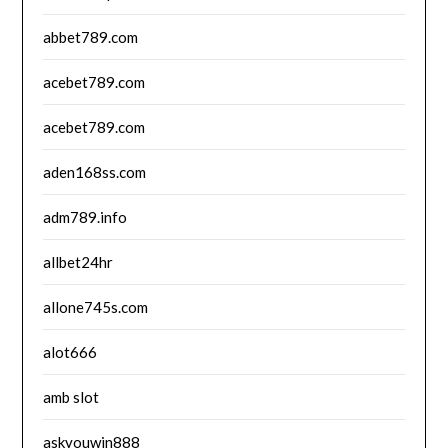
abbet789.com
acebet789.com
acebet789.com
aden168ss.com
adm789.info
allbet24hr
allone745s.com
alot666
amb slot
askyouwin888