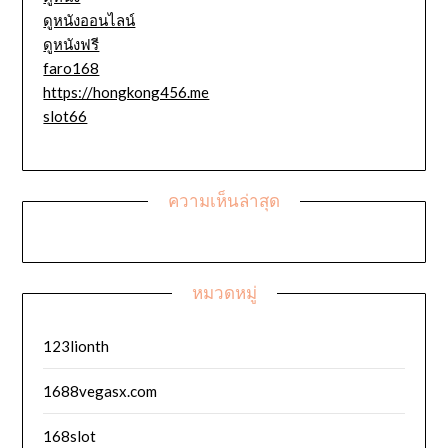
ดูหนังออนไลน์
ดูหนังฟรี
faro168
https://hongkong456.me
slot66
ความเห็นล่าสุด
หมวดหมู่
123lionth
1688vegasx.com
168slot