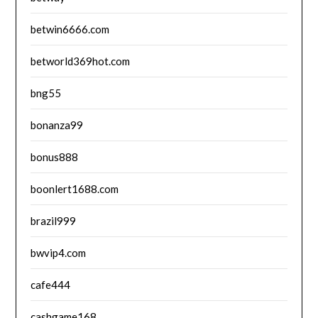
betwin6666.com
betworld369hot.com
bng55
bonanza99
bonus888
boonlert1688.com
brazil999
bwvip4.com
cafe444
cashgame168