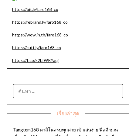
https://bit.ly/faro168_co
https://rebrand.ly/faro168_co
https://wow.in.th/faro168_co
https://cutt.ly/faro168_co
https://t.co/k2LfWRYaqi
ค้นหา
สำหรับ:
เรื่องล่าสุด
Tangtem168 คาสิโนครบทุกค่าย เข้าเล่นง่าย ฟีลดี ชวน