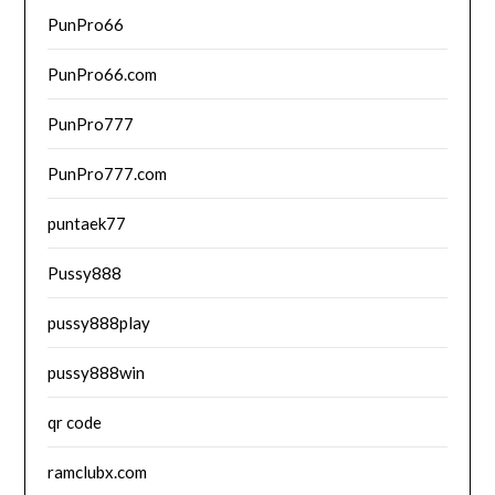
PunPro66
PunPro66.com
PunPro777
PunPro777.com
puntaek77
Pussy888
pussy888play
pussy888win
qr code
ramclubx.com