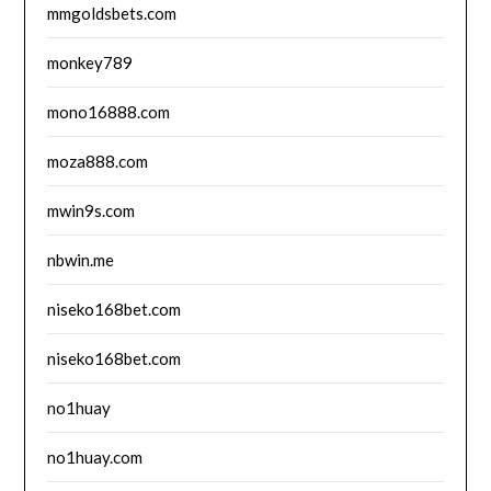
mmgoldsbets.com
monkey789
mono16888.com
moza888.com
mwin9s.com
nbwin.me
niseko168bet.com
niseko168bet.com
no1huay
no1huay.com