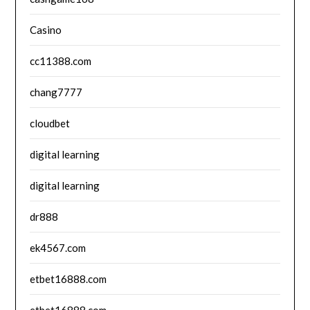
Casino
cc11388.com
chang7777
cloudbet
digital learning
digital learning
dr888
ek4567.com
etbet16888.com