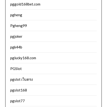
pggold168bet.com
pgheng
Pgheng99
pgjoker
pgk44b
pglucky168.com
PGSlot
pgslot เว็บตรง
pgslot168
pgslot77