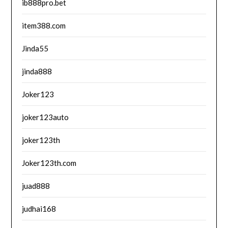
ib888pro.bet
item388.com
Jinda55
jinda888
Joker123
joker123auto
joker123th
Joker123th.com
juad888
judhai168