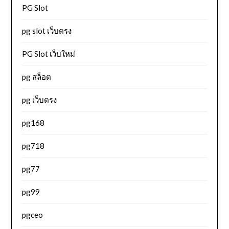
PG Slot
pg slot เว็บตรง
PG Slot เว็บใหม่
pg สล็อต
pg เว็บตรง
pg168
pg718
pg77
pg99
pgceo