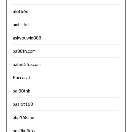
alot666
amb slot
askyouwin888
ba88th.com
babet555.com
Baccarat
baj88thb
baslot168
bbp168.me
betflixtikto