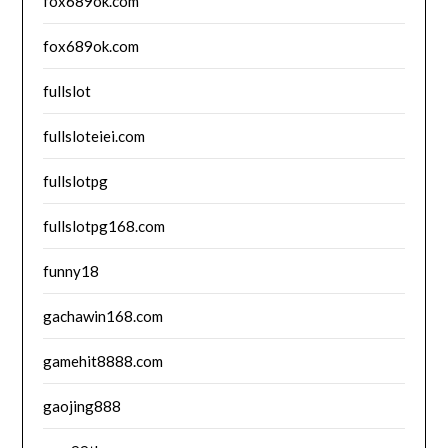
fox689ok.com
fox689ok.com
fullslot
fullsloteiei.com
fullslotpg
fullslotpg168.com
funny18
gachawin168.com
gamehit8888.com
gaojing888