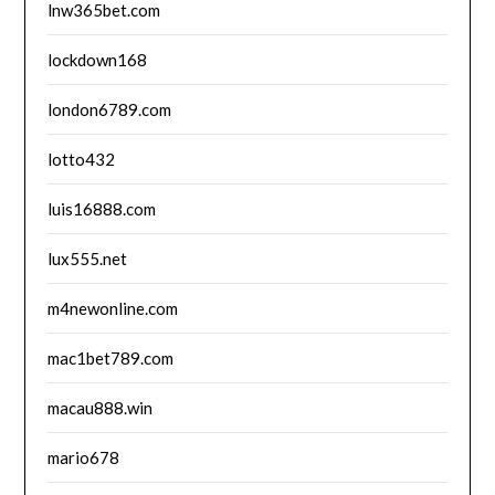
lnw365bet.com
lockdown168
london6789.com
lotto432
luis16888.com
lux555.net
m4newonline.com
mac1bet789.com
macau888.win
mario678