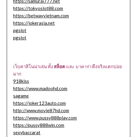
https://samurai777.net
https://tokyoslot88.com
https://betwayvietnam.com
https://jokerasia.net
pgslot
pgslot
เว็บคาสิโนน่าเล่น ทั้ง
สล็อต
และ
บาคาร่า
ตึงจริงแตกบ่อย
มาก
918kiss
https://www.madoohd.com
sagame
https://joker123auto.com
http://www.movie87hd.com
https://www.pussy888play.com
https://pussy888win.com
sexybaccarat