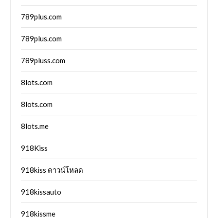
789plus.com
789plus.com
789pluss.com
8lots.com
8lots.com
8lots.me
918Kiss
918kiss ดาวน์โหลด
918kissauto
918kissme