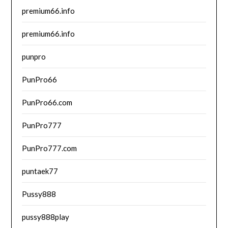
premium66.info
premium66.info
punpro
PunPro66
PunPro66.com
PunPro777
PunPro777.com
puntaek77
Pussy888
pussy888play