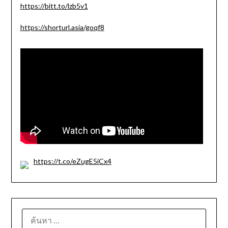
https://bitt.to/lzb5v1
https://shorturl.asia/goqf8
https://t.co/eZugE5iCx4
ค้นหา
สำหรับ: