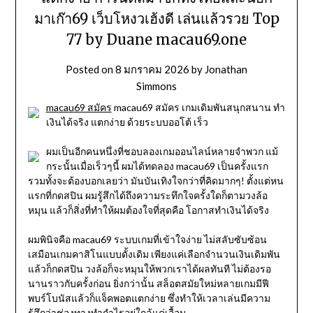
มาเก๊า69 เว็บโหงวเฮ้งดี เล่นแล้วรวย Top
77 by Duane macau69.one
Posted on
8 มกราคม 2026
by
Jonathan
Simmons
macau69 สมัคร
macau69 สมัคร เกมเดิมพันสนุกสนาน ทำ
เงินได้จริง แตกง่าย ด้วยระบบออโต้ เร็ว
ผมเป็นอีกคนหนึ่งที่ชอบลองเกมออนไลน์หลายจำพวก แม้
กระนั้นเมื่อเร็วๆนี้ ผมได้ทดลอง macau69 เป็นครั้งแรก
รวมทั้งจะต้องบอกเลยว่า มันบันเทิงใจกว่าที่คิดมากๆ! ตั้งแต่หน
แรกที่กดสปิน ผมรู้สึกได้ถึงความระทึกใจครั้งใดก็ตามวงล้อ
หมุน แล้วก็สิ่งที่ทำให้ผมต้องใจที่สุดคือ โอกาสทำเงินได้จริง
ผมพินิจคือ macau69 ระบบเกมที่เข้าใจง่าย ไม่สลับซับซ้อน
เสมือนเกมคาสิโนแบบดั้งเดิม เพียงแค่เลือกจำนวนเงินเดิมพัน
แล้วก็กดสปิน วงล้อก็จะหมุนให้พวกเราได้ผลทันที ไม่ต้องรอ
นานราวกับครั้งก่อน ยิ่งกว่านั้น สล็อตสมัยใหม่หลายเกมมีฟี
พบร์โบนัสแล้วก็แจ็คพอตแตกง่าย ซึ่งทำให้เวลาเล่นมีความ
รู้สึกว่าช่องทางทำกำไรอยู่ใกล้แค่เอื้อม