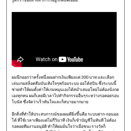
ผมนึกออกว่าครั้งหนึ่งผมฝากเงินเพียงแค่ 300 บาท และเลือก
เล่นเกมสล็อตธีมบันเทิงใจๆพร้อมระบบ ออโต้สปิน ซึ่งระบบนี้
ช่วยทำให้ผมตั้งค่าให้เกมหมุนเองได้สม่ำเสมอโดยไม่ต้องนั่งกด
เองทุกหน ผมก็เลยมีเวลาไปทำกิจกรรมอื่นๆระหว่างรอคอยรอบ
โบนัส ซึ่งจัดว่าเร็วทันใจและก็สบายมากมาย
อีกสิ่งที่ทำให้ประสบการณ์ของผมดียิ่งขึ้นคือ ระบบฝาก-ถอนออ
โต้ ที่ใช้เวลาเพียงแต่ไม่กี่วินาที เงินก็เข้าบัญชีในทันที ไม่ต้อง
รอคอยทีมงานอนุมัติ ทำให้ผมมั่นใจว่าเมื่อชนะรางวัลก็