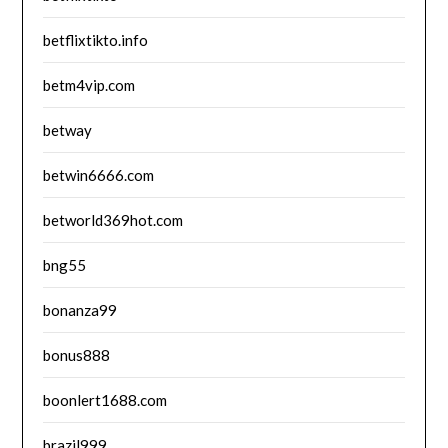
betflixtikto.info
betm4vip.com
betway
betwin6666.com
betworld369hot.com
bng55
bonanza99
bonus888
boonlert1688.com
brazil999