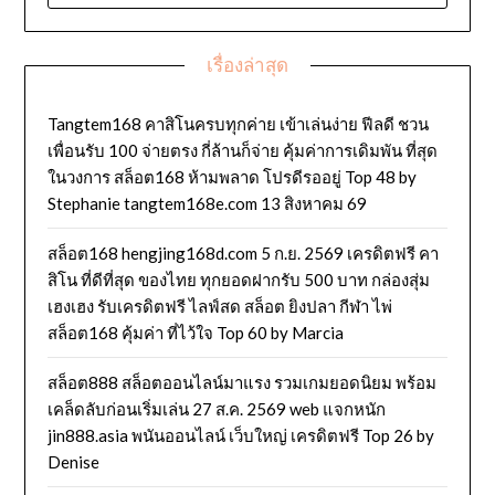
เรื่องล่าสุด
Tangtem168 คาสิโนครบทุกค่าย เข้าเล่นง่าย ฟีลดี ชวน
เพื่อนรับ 100 จ่ายตรง กี่ล้านก็จ่าย คุ้มค่าการเดิมพัน ที่สุด
ในวงการ สล็อต168 ห้ามพลาด โปรดีรออยู่ Top 48 by
Stephanie tangtem168e.com 13 สิงหาคม 69
สล็อต168 hengjing168d.com 5 ก.ย. 2569 เครดิตฟรี คา
สิโน ที่ดีที่สุด ของไทย ทุกยอดฝากรับ 500 บาท กล่องสุ่ม
เฮงเฮง รับเครดิตฟรี ไลฟ์สด สล็อต ยิงปลา กีฬา ไพ่
สล็อต168 คุ้มค่า ที่ไว้ใจ Top 60 by Marcia
สล็อต888 สล็อตออนไลน์มาแรง รวมเกมยอดนิยม พร้อม
เคล็ดลับก่อนเริ่มเล่น 27 ส.ค. 2569 web แจกหนัก
jin888.asia พนันออนไลน์ เว็บใหญ่ เครดิตฟรี Top 26 by
Denise