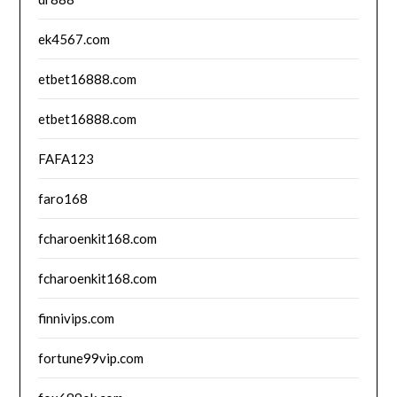
ek4567.com
etbet16888.com
etbet16888.com
FAFA123
faro168
fcharoenkit168.com
fcharoenkit168.com
finnivips.com
fortune99vip.com