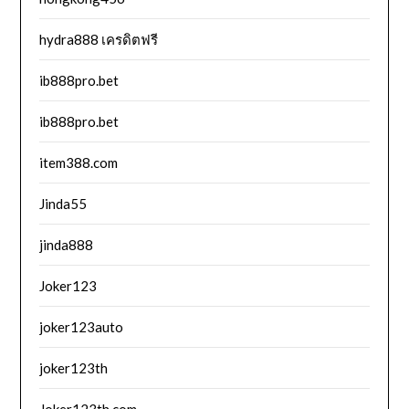
hydra888 เครดิตฟรี
ib888pro.bet
ib888pro.bet
item388.com
Jinda55
jinda888
Joker123
joker123auto
joker123th
Joker123th.com