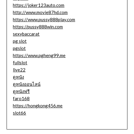
https://joker123auto.com
http://www.movie87hd.com
https://www.pussy888play.com
https://pussy888win.com
sexybaccarat
pg slot
pgslot
https://www.pgheng99.me
fullslot
live22
ดูหนัง
ดูหนังออนไลน์
ดูหนังฟรี
faro168
https://hongkong456.me
slot66