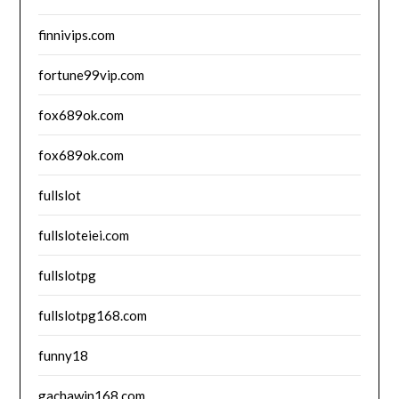
finnivips.com
fortune99vip.com
fox689ok.com
fox689ok.com
fullslot
fullsloteiei.com
fullslotpg
fullslotpg168.com
funny18
gachawin168.com