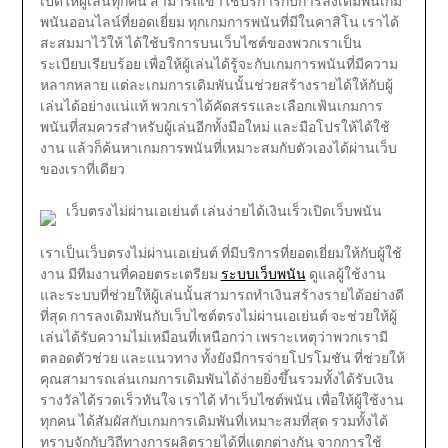
เปิดให้ผู้เล่นทุกคน สามารถเข้าใช้บริการกับการลงเดิมพันเกม
พนันออนไลน์ที่ยอดเยี่ยม ทุกเกมการพนันที่มีในคาสิโน เราได้
สะสมมาไว้ให้ ได้ใช้บริการบนเว็บไซต์ของพวกเราเป็น
ระเบียบเรียบร้อย เพื่อให้ผู้เล่นได้รู้จะกับเกมการพนันที่มีความ
หลากหลาย แต่ละเกมการเดิมพันนั้นช่วยสร้างรายได้ให้กับผู้
เล่นได้อย่างแน่แท้ พวกเราได้คัดสรรและเลือกเฟ้นเกมการ
พนันที่สมควรสำหรับผู้เล่นอีกทั้งมือใหม่ และมือโปรให้ได้ใช้
งาน แล้วก็ค้นหาเกมการพนันที่เหมาะสมกับตัวเองได้ผ่านเว็บ
ของเราที่เดียว
เว็บตรงไม่ผ่านเอเย่นต์ เล่นง่ายได้เงินเร็วเปิดเว็บพนัน
เราเป็นเว็บตรงไม่ผ่านเอเย่นต์ ที่มีบริการที่ยอดเยี่ยมให้กับผู้ใช้
งาน มีทีมงานที่คอยตระเตรียม
ระบบเว็บพนัน
ดูแลผู้ใช้งาน
และระบบที่ช่วยให้ผู้เล่นนั้นสามารถทำเงินสร้างรายได้อย่างดี
ที่สุด การลงเดิมพันกับเว็บไซต์ตรงไม่ผ่านเอเย่นต์ จะช่วยให้ผู้
เล่นได้รับความไม่เหมือนที่เหนือกว่า เพราะเหตุว่าพวกเรามี
ตลอดตัวช่วย และแนวทาง ทั้งยังมีการจ่ายโปรโมชัน ที่ช่วยให้
คุณสามารถเล่นเกมการเดิมพันได้ง่ายยิ่งขึ้นรวมทั้งได้รับเงิน
รางวัลได้รวดเร็วทันใจ เราได้ ทำเว็บไซต์พนัน เพื่อให้ผู้ใช้งาน
ทุกคน ได้สัมผัสกับเกมการเดิมพันที่เหมาะสมที่สุด รวมทั้งได้
ทราบจักกับวิถีทางการผลิตรายได้ที่แตกต่างกัน จากการใช้