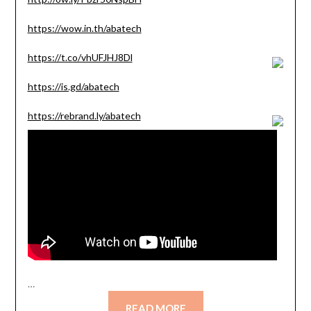
https://wow.in.th/abatech
https://t.co/vhUFJHJ8Dl
https://is.gd/abatech
https://rebrand.ly/abatech
…
READ MORE