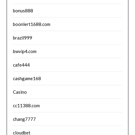
bonus888
boonlert1688.com
brazil999
bwvip4.com
cafe444
cashgame168
Casino
cc11388.com
chang7777
cloudbet