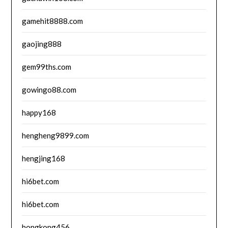
gamehit8888.com
gaojing888
gem99ths.com
gowingo88.com
happy168
hengheng9899.com
hengjing168
hi6bet.com
hi6bet.com
hongkong456