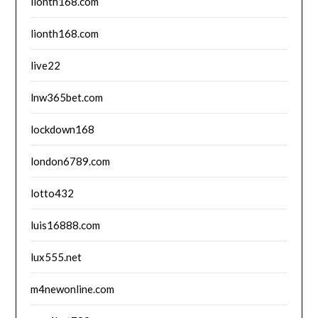
lionth168.com
lionth168.com
live22
lnw365bet.com
lockdown168
london6789.com
lotto432
luis16888.com
lux555.net
m4newonline.com