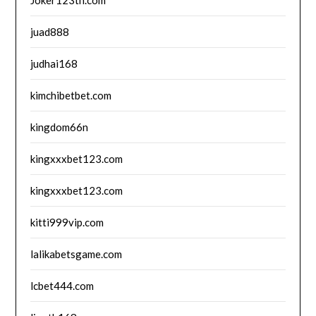
juad888
judhai168
kimchibetbet.com
kingdom66n
kingxxxbet123.com
kingxxxbet123.com
kitti999vip.com
lalikabetsgame.com
lcbet444.com