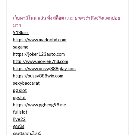
เว็บคาสิโนน่าเล่น ทั้ง
สล็อต
และ
บาคาร่า
ตึงจริงแตกบ่อย
มาก
918kiss
https://www.madoohd.com
sagame
https://joker123auto.com
http://www.movie87hd.com
https://www.pussy888play.com
https://pussy888win.com
sexybaccarat
pg slot
pgslot
https://www.pgheng99.me
fullslot
live22
ดูหนัง
ดูหนังออนไลน์