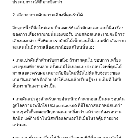
ประสบการณ์ที่ดีมากยิ่งกว่า
2. เลือกจากระดับความเสี่ยงที่คุณรับได้
อีกจุดหนึ่งที่มือใหม่เล่น ปั่นแตก66 แล้วมักละเลยเลยก็คือ เรื่อง
ของการเสี่ยงจากเกมนั่นเองขอรับ เกมสล็อตแต่ละเกมจะมีการ
เสี่ยงแตกต่าง ซึ่งที่พวกเรามักมิได้เช็กก่อนก็คือ เกมที่กำลังอยาก
จะเล่นนั้นมีความเสี่ยงมากน้อยแค่ไหนนั่นเอง
• เกมแปรผันต่ำสำหรับสายนิ่ง: ถ้าหากคุณไม่ชอบการเหวี่ยง
แรงๆเกมที่จ่ายหลายครั้งแต่มิได้เยอะแยะจะตอบโจทย์คุณได้
มากเลยล่ะครับผม เหมาะกับมือใหม่ที่ยังไม่คุ้นกับจังหวะของ
เกม ปั่นแตก66 อีกด้วย ทำให้เล่นแล้วเรียนรู้ระบบเต็มที่ ไม่บีบ
คั้นมากเกินความจำเป็น
• เกมผันแปรสูงสำหรับสายลุ้นหนัก: ถ้าหากคุณเป็นคนชอบลุ้น
ถูกใจความระทึกใจ เกม puntaek66 ที่มีโอกาสแตกหนักแต่ว่า
นานๆครั้งก็จะตอบปัญหาคุณมากยิ่งกว่า แม้ว่าจะต้องรอนาน
สักนิด แต่ถ้าเข้าโบนัสหรือแจ็กพอตได้เมื่อไหร่ก็คุ้มค่าอย่าง
แน่นอน
• บาลานซ์ความเสี่ยงให้ดี: การเลือกเกมที่ดีนั้น ผมแนะนำให้