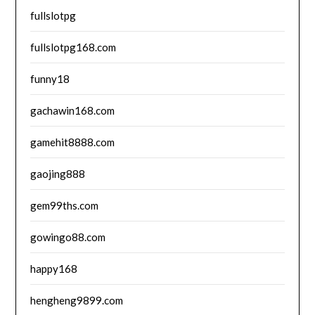
fullslotpg
fullslotpg168.com
funny18
gachawin168.com
gamehit8888.com
gaojing888
gem99ths.com
gowingo88.com
happy168
hengheng9899.com