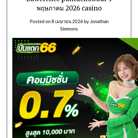
พฤษภาคม 2026 casino
Posted on
8 เมษายน 2026
by
Jonathan
Simmons