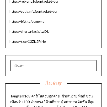
https://rebrand.ly/puntaek66-bar
https://cutly.info/puntaek66-bar
https://bitt.to/qumomq
https://shorturl.asia/twDIJ
https://t.co/X3ZiL2FtHp
ค้นหา
สำหรับ:
เรื่องล่าสุด
Tangtem168 คาสิโนครบทุกค่าย เข้าเล่นง่าย ฟีลดี ชวน
เพื่อนรับ 100 จ่ายตรง กี่ล้านก็จ่าย คุ้มค่าการเดิมพัน ที่สุด