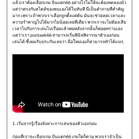
แล้วเราต้องเลือกเกม ปั่นแตก66 อย่างไรไม่ให้จะต้องทดลองมั่ว
แต่ว่าตรงกับสไตล์ของตนเองได้ในทันที นี่เป็นคำถามที่สำคัญ
มาก เพราะถ้าพวกเราเลือกถูกตั้งแต่ต้น มันจะช่วยลดเวลาและ
ความรำคาญไปได้มากไม่น้อยเลยทีเดียว พวกเราจะไม่ต้องเสีย
เวลาไปกับการเล่นไปเรื่อยแล้วพอหลังจากนั้นก็ค่อยทราบเอง
แต่ว่าเรา puntaek66 สามารถเริ่มพินิจพิจารณาตัวเองก่อน
เล่นได้ ซึ่งผมรับประกันเลยว่า มือใหม่เองก็สามารถทำได้แน่ๆ
1. เริ่มจากรู้เรื่องจังหวะการเล่นของตัวเองก่อน
ก่อนที่เราจะเลือกเกม ปั่นแตก66 เกมใดก็ตาม พวกเราจำเป็น