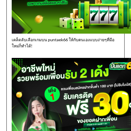
เคล็ดลับเลือกเกมบน puntaek66 ให้กับตนเองแบบง่ายๆที่มือ
ใหม่ก็ทำได้!