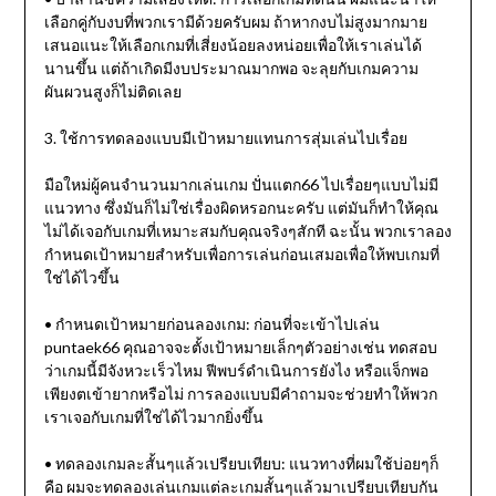
เลือกคู่กับงบที่พวกเรามีด้วยครับผม ถ้าหากงบไม่สูงมากมาย
เสนอแนะให้เลือกเกมที่เสี่ยงน้อยลงหน่อยเพื่อให้เราเล่นได้
นานขึ้น แต่ถ้าเกิดมีงบประมาณมากพอ จะลุยกับเกมความ
ผันผวนสูงก็ไม่ติดเลย
3. ใช้การทดลองแบบมีเป้าหมายแทนการสุ่มเล่นไปเรื่อย
มือใหม่ผู้คนจำนวนมากเล่นเกม ปั่นแตก66 ไปเรื่อยๆแบบไม่มี
แนวทาง ซึ่งมันก็ไม่ใช่เรื่องผิดหรอกนะครับ แต่มันก็ทำให้คุณ
ไม่ได้เจอกับเกมที่เหมาะสมกับคุณจริงๆสักที ฉะนั้น พวกเราลอง
กำหนดเป้าหมายสำหรับเพื่อการเล่นก่อนเสมอเพื่อให้พบเกมที่
ใช่ได้ไวขึ้น
• กำหนดเป้าหมายก่อนลองเกม: ก่อนที่จะเข้าไปเล่น
puntaek66 คุณอาจจะตั้งเป้าหมายเล็กๆตัวอย่างเช่น ทดสอบ
ว่าเกมนี้มีจังหวะเร็วไหม ฟีพบร์ดำเนินการยังไง หรือแจ็กพอ
เพียงตเข้ายากหรือไม่ การลองแบบมีคำถามจะช่วยทำให้พวก
เราเจอกับเกมที่ใช่ได้ไวมากยิ่งขึ้น
• ทดลองเกมละสั้นๆแล้วเปรียบเทียบ: แนวทางที่ผมใช้บ่อยๆก็
คือ ผมจะทดลองเล่นเกมแต่ละเกมสั้นๆแล้วมาเปรียบเทียบกัน