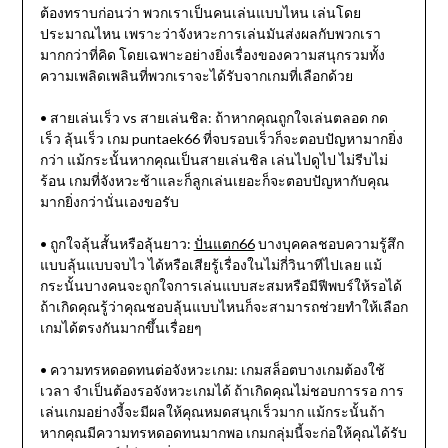
ต้องทราบก่อนว่า พวกเราเป็นคนเล่นแบบไหน เล่นโดย
ประมาณไหน เพราะว่าจังหวะการเล่นมันส่งผลกับพวกเรา
มากกว่าที่คิด โดยเฉพาะอย่างยิ่งเรื่องของความสนุกรวมทั้ง
ความเพลิดเพลินที่พวกเราจะได้รับจากเกมที่เลือกด้วย
• สายเล่นเร็ว vs สายเล่นชิล: ถ้าหากคุณถูกใจเล่นตลอด กด
เร็ว ลุ้นเร็ว เกม puntaek66 ที่จบรอบเร็วก็จะตอบปัญหามากยิ่ง
กว่า แม้กระนั้นหากคุณเป็นสายเล่นชิล เล่นไปดูไป ไม่รีบไม่
ร้อน เกมที่จังหวะช้าและก็ลูกเล่นเยอะก็จะตอบปัญหากับคุณ
มากยิ่งกว่านั่นเองขอรับ
• ถูกใจลุ้นสั้นหรือลุ้นยาว:
ปั่นแตก66
บางบุคคลชอบความรู้สึก
แบบลุ้นแบบจบไว ได้หรือเสียรู้เรื่องในไม่กี่วินาทีไปเลย แม้
กระนั้นบางคนจะถูกใจการเล่นแบบสะสมหรือมีฟีพบร์ให้รอได้
ถ้าเกิดคุณรู้ว่าคุณชอบลุ้นแบบไหนก็จะสามารถช่วยทำให้เลือก
เกมได้ตรงกันมากขึ้นเรื่อยๆ
• ความทรหดอดทนต่อจังหวะเกม: เกมสล็อตบางเกมต้องใช้
เวลา จำเป็นต้องรอจังหวะเกมได้ ถ้าเกิดคุณไม่ชอบการรอ การ
เล่นเกมอย่างงี้จะมีผลให้คุณหมดสนุกเร็วมาก แม้กระนั้นถ้า
หากคุณมีความทรหดอดทนมากพอ เกมกลุ่มนี้จะก่อให้คุณได้รับ