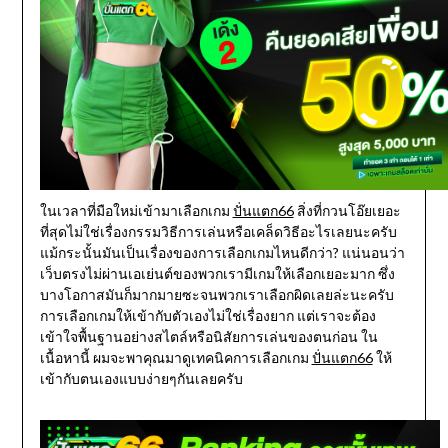
ในเวลาที่มือใหม่เข้ามาเลือกเกม
ปั่นแตก66
สิ่งที่กวนโอ๊ยเยอะ
ที่สุดไม่ใช่เรื่องกรรมวิธีการเล่นหรือเคล็ดวิธีอะไรเลยนะครับ
แม้กระนั้นมันเป็นเรื่องของการเลือกเกมไหนดีกว่า? แน่นอนว่า
เว็บตรงไม่ผ่านเอเย่นต์ของพวกเรามีเกมให้เลือกเยอะมาก ซึ่ง
บางโอกาสมันก็มากมายซะจนพวกเราเลือกผิดเลยล่ะนะครับ
การเลือกเกมให้เข้ากับตัวเองไม่ใช่เรื่องยาก แต่เราจะต้อง
เข้าใจพื้นฐานอย่างสไตล์หรือนิสัยการเล่นของตนก่อน ใน
เนื้อหานี้ ผมจะพาคุณมาดูเทคนิคการเลือกเกม
ปั่นแตก66
ให้
เข้ากับตนเองแบบง่ายๆกันเลยครับ