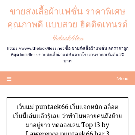
Skip
ขายส่งเสื้อผ้าแฟชั่น ราคาพิเศษ
to
content
คุณภาพดี แบบสวย ฮิตติดเทนรด์
thelook4less
https://www.thelook4less.net ซื้อ ขายส่งเสื้อผ้าแฟชั่น ลดราคาถูก
ที่สุด look4less ขายส่งเสื้อผ้าแฟชั่นจากโรงงานราคาเริ่มต้น 20
บาท
Menu
เว็บแม่ puntaek66 เว็บแจกหนัก สล็อต
เว็บนี้เล่นแล้วรู้เลย ว่าทำไมหลายคนถึงย้าย
มาอยู่ยาว ทดลองเล่น Top 13 by
Lawerence puntaek66.bar 3