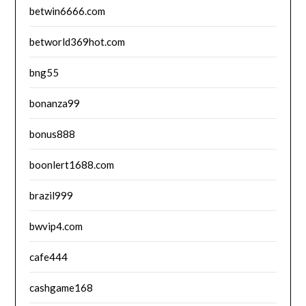
betwin6666.com
betworld369hot.com
bng55
bonanza99
bonus888
boonlert1688.com
brazil999
bwvip4.com
cafe444
cashgame168