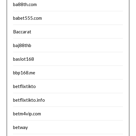
ba88th.com
babet555.com
Baccarat
baj88thb
baslot168
bbp168.me
betflixtikto
betflixtikto.info
betm4vip.com
betway