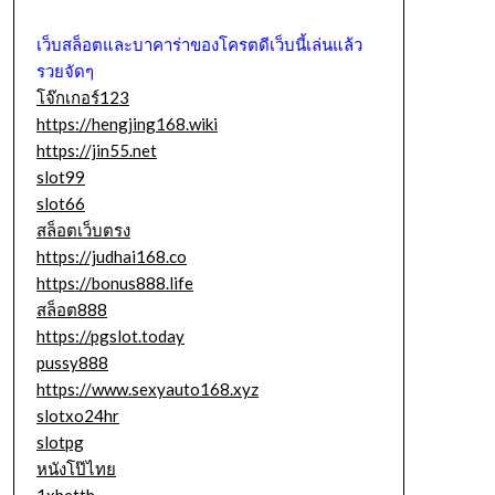
เว็บสล็อตและบาคาร่าของโครตดีเว็บนี้เล่นแล้ว
รวยจัดๆ
โจ๊กเกอร์123
https://hengjing168.wiki
https://jin55.net
slot99
slot66
สล็อตเว็บตรง
https://judhai168.co
https://bonus888.life
สล็อต888
https://pgslot.today
pussy888
https://www.sexyauto168.xyz
slotxo24hr
slotpg
หนังโป๊ไทย
1xbetth