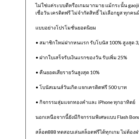
ไม่ใช่แค่ระบบดีหรือเกมมากมาย แม้กระนั้น gaoji
เชื่อวัน เครดิตฟรี ไม่จำกัดสิทธิ์ ไม่เลือกยูส ทุกคน
แบบอย่างโปรโมชั่นยอดนิยม
• สมาชิกใหม่ฝากหนแรก รับโบนัส 100% สูงสุด 3
• ฝากใบเสร็จรับเงินแรกของวัน รับเพิ่ม 25%
• คืนยอดเสียรายวันสูงสุด 10%
• โบนัสเมนส์วันเกิด แจกเครดิตฟรี 500 บาท
• กิจกรรมสุ่มแจกทองคำและ iPhone ทุกอาทิตย์
นอกเหนือจากนี้ยังมีกิจกรรมพิเศษแบบ Flash Bon
สล็อต888 ทดสอบเล่นสล็อตฟรีได้ทุกเกม ไม่ต้องฝา