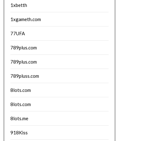
1xbetth
1xgameth.com
77UFA
789plus.com
789plus.com
789pluss.com
8lots.com
8lots.com
8lots.me
918Kiss