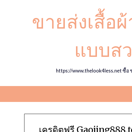
Skip
to
ขายส่งเสื้อ
content
แบบสวย 
https://www.thelook4less.net ซื้อ 
เครดิตฟรี Gaojing888.t