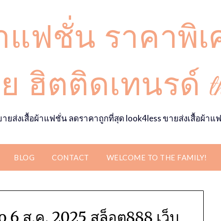
ผ้าแฟชั่น ราคาพิ
ฮิตติดเทนรด์ thel
ขายส่งเสื้อผ้าแฟชั่น ลดราคาถูกที่สุด look4less ขายส่งเสื้อผ้
BLOG
CONTACT
WELCOME TO THE FAMILY!
o 6 ส.ค. 2025 สล็อต888 เว็บ