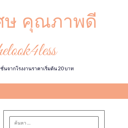
เศษ คุณภาพดี
ook4less
าแฟชั่นจากโรงงานราคาเริ่มต้น 20 บาท
ค้นหา
สำหรับ: