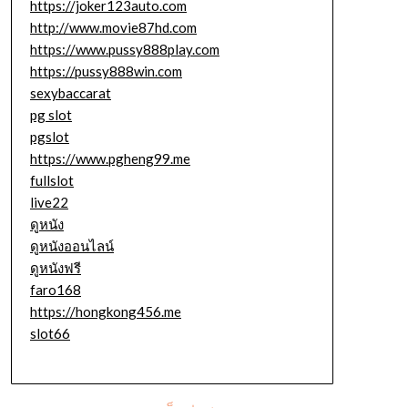
https://joker123auto.com
http://www.movie87hd.com
https://www.pussy888play.com
https://pussy888win.com
sexybaccarat
pg slot
pgslot
https://www.pgheng99.me
fullslot
live22
ดูหนัง
ดูหนังออนไลน์
ดูหนังฟรี
faro168
https://hongkong456.me
slot66