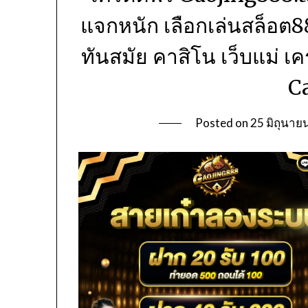
แจกหนัก เลือกเล่นสล็อต8
ทันสมัย คาสิโน เว็บแม่ เ
C
Posted on
25 มิถุนาย