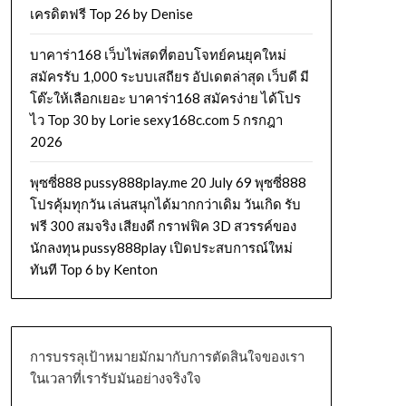
เครดิตฟรี Top 26 by Denise
บาคาร่า168 เว็บไพ่สดที่ตอบโจทย์คนยุคใหม่
สมัครรับ 1,000 ระบบเสถียร อัปเดตล่าสุด เว็บดี มี
โต๊ะให้เลือกเยอะ บาคาร่า168 สมัครง่าย ได้โปร
ไว Top 30 by Lorie sexy168c.com 5 กรกฎา
2026
พุซซี่888 pussy888play.me 20 July 69 พุซซี่888
โปรคุ้มทุกวัน เล่นสนุกได้มากกว่าเดิม วันเกิด รับ
ฟรี 300 สมจริง เสียงดี กราฟฟิค 3D สวรรค์ของ
นักลงทุน pussy888play เปิดประสบการณ์ใหม่
ทันที Top 6 by Kenton
การบรรลุเป้าหมายมักมากับการตัดสินใจของเรา
ในเวลาที่เรารับมันอย่างจริงใจ