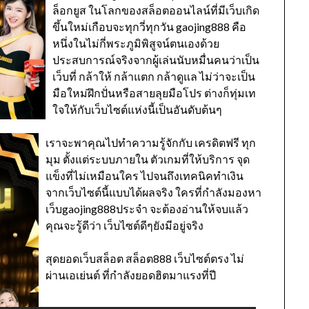
ล็อกยูส ในโลกของสล็อตออนไลน์ที่มีเว็บเกิด
ขึ้นใหม่เกือบจะทุกวี่ทุกวัน gaojing888 คือ
หนึ่งในไม่กี่พระภูมิพิสูจน์ตนเองด้วย
ประสบการณ์จริงจากผู้เล่นนับหมื่นคนว่าเป็น
เว็บที่ กล้าให้ กล้าแตก กล้าดูแล ไม่ว่าจะเป็น
มือใหม่ฝึกปั่นหรือสายลุยมือโปร ต่างก็ทุ่มเท
ใจให้กับเว็บไซต์แห่งนี้เป็นอันดับต้นๆ
เราจะพาคุณไปทำความรู้จักกับ เครดิตฟรี ทุก
มุม ตั้งแต่ระบบภายใน ตัวเกมที่ให้บริการ จุด
แข็งที่ไม่เหมือนใคร ไปจนถึงเทคนิคทำเงิน
จากเว็บไซต์นี้แบบได้ผลจริง ใครที่กำลังมองหา
เว็บgaojing888ประจำ จะต้องอ่านให้จบแล้ว
คุณจะรู้ดีว่า เว็บไซต์ดีๆยังมีอยู่จริง
สุดยอดเว็บสล็อต สล็อต888 เว็บไซต์ตรง ไม่
ผ่านเอเย่นต์ ที่กำลังยอดฮิตมาแรงที่ปี