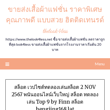
Skip
ขายส่งเสื้อผ้าแฟชั่น ราคาพิเศษ
to
content
คุณภาพดี แบบสวย ฮิตติดเทนรด์
thelook4less
https://www.thelook4less.net ซื้อ ขายส่งเสื้อผ้าแฟชั่น ลดราคาถูก
ที่สุด look4less ขายส่งเสื้อผ้าแฟชั่นจากโรงงานราคาเริ่มต้น 20
บาท
Menu
สล็อต เวปไซต์ทดลองเล่นสล็อต 2 NOV
2567 พนันออนไลน์เว็บใหญ่ สล็อต ทดลอง
เล่น Top 9 by Finn สล็อต
hengjing168.lat