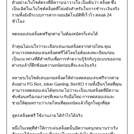
ตัวอย่างเว็บไซต์ตรงที่มีความน่าวางใจ เป็นต้นว่า สล็อต ซึ่ง
เป็นเลิศในเว็บไซต์สล็อตที่โด่งดังสำหรับในการชำระเงินจริง
รวมทั้งยังมีระบบการฝาก-ถอนอัตโนมัติที่เร็วไว ตลอด 24
ชั่วโมง
ทดลองเล่นสล็อตฟรีทุกค่าย ไม่ต้องสมัครก็เล่นได้
ถ้าคุณไม่แน่ใจว่าจะเลือกเล่นเกมสล็อตจากค่ายไหน คุณ
สามารถทดสอบเล่นสล็อตฟรีได้โดยไม่ต้องลงทะเบียนก่อน
เป็นแนวทางที่ดีสำหรับเพื่อการทำความรู้จักกับรูปแบบของเกม
ต่างๆแล้วก็ฝึกซ้อมความถนัดก่อนที่จะลงเงินจริง
หลายๆเว็บไซต์เสนอเกมสล็อตให้ท่านทดสอบเล่นฟรีจากค่าย
ดังอย่าง PG Slot, Joker Gaming, SlotXO รวมทั้งอื่นๆโดยที่คุณ
สามารถทดสอบเล่นได้ทุกเกม ไม่ว่าจะเป็นเกมสล็อตที่มีความ
ซับซ้อนหรือเกมง่ายๆที่เหมาะกับมือใหม่ การทดสอบเล่นจะ
ช่วยให้คุณทราบว่าเกมไหนที่คุณถนัดแล้วก็ถูกใจสูงที่สุด
สูตรสล็อตฟรี ใช้งานง่าย ได้กำไรได้จริง
หนึ่งในเหตุที่ทำให้การเล่นสล็อตนั้นมีความสนุกสนานร่าเริง