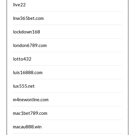
live22
lnw365bet.com
lockdown168
london6789.com
lotto432
luis16888.com
lux555.net
m4newonline.com
mac1bet789.com
macau888.win