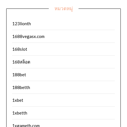
หมวดหมู่
123lionth
1688vegasx.com
168slot
168สล็อต
188bet
188betth
1xbet
1xbetth
1xgameth.com