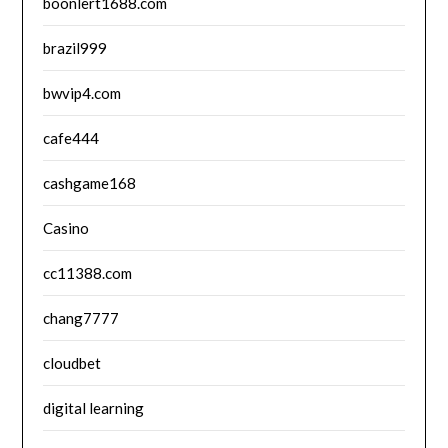
boonlert1688.com
brazil999
bwvip4.com
cafe444
cashgame168
Casino
cc11388.com
chang7777
cloudbet
digital learning