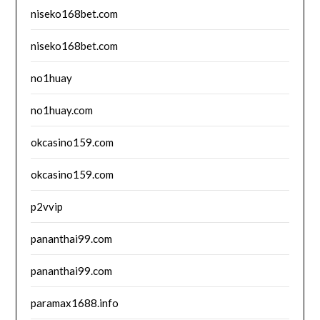
niseko168bet.com
niseko168bet.com
no1huay
no1huay.com
okcasino159.com
okcasino159.com
p2vvip
pananthai99.com
pananthai99.com
paramax1688.info