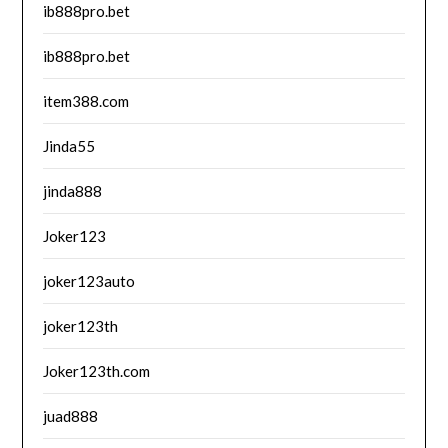
ib888pro.bet
ib888pro.bet
item388.com
Jinda55
jinda888
Joker123
joker123auto
joker123th
Joker123th.com
juad888