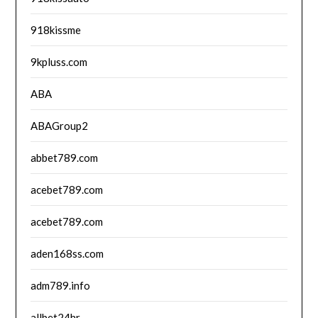
918kissme
9kpluss.com
ABA
ABAGroup2
abbet789.com
acebet789.com
acebet789.com
aden168ss.com
adm789.info
allbet24hr