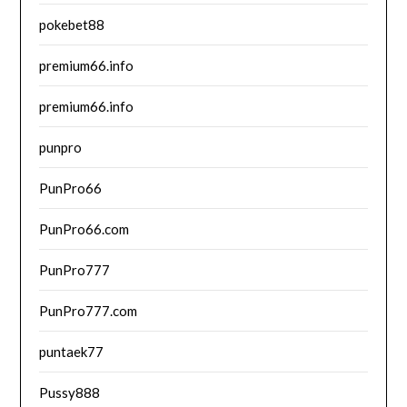
pokebet88
premium66.info
premium66.info
punpro
PunPro66
PunPro66.com
PunPro777
PunPro777.com
puntaek77
Pussy888