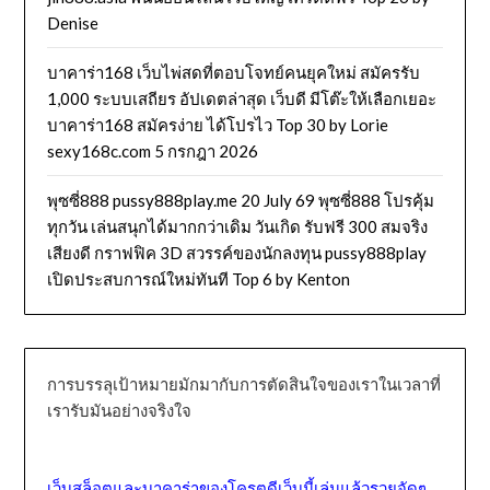
Denise
บาคาร่า168 เว็บไพ่สดที่ตอบโจทย์คนยุคใหม่ สมัครรับ
1,000 ระบบเสถียร อัปเดตล่าสุด เว็บดี มีโต๊ะให้เลือกเยอะ
บาคาร่า168 สมัครง่าย ได้โปรไว Top 30 by Lorie
sexy168c.com 5 กรกฎา 2026
พุซซี่888 pussy888play.me 20 July 69 พุซซี่888 โปรคุ้ม
ทุกวัน เล่นสนุกได้มากกว่าเดิม วันเกิด รับฟรี 300 สมจริง
เสียงดี กราฟฟิค 3D สวรรค์ของนักลงทุน pussy888play
เปิดประสบการณ์ใหม่ทันที Top 6 by Kenton
การบรรลุเป้าหมายมักมากับการตัดสินใจของเราในเวลาที่
เรารับมันอย่างจริงใจ
เว็บสล็อตและบาคาร่าของโครตดีเว็บนี้เล่นแล้วรวยจัดๆ