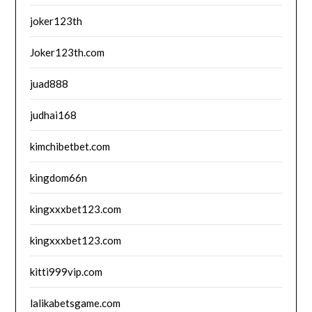
joker123th
Joker123th.com
juad888
judhai168
kimchibetbet.com
kingdom66n
kingxxxbet123.com
kingxxxbet123.com
kitti999vip.com
lalikabetsgame.com