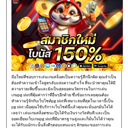
มือใหม่ที่ชอบการเล่นเกมสล็อตเป็นความรู้สึกนึกคิด คุณจำเป็น
ต้องทำความเข้าใจสูตรลับแห่งความสำเร็จ ที่จะนำพาคุณให้มี
ความรวยเพิ่มขึ้นและยังเป็นสุดยอดนวัตกรรมในการเล่น
เกมpg slotที่คุ้มค่ากว่าที่อื่นๆอีกด้วย ซึ่งข้อแรกเลยคุณต้อง
ทำความรู้จักกับเว็บไซต์pg slotที่เหมาะสมที่สุดในเวลานี้เป็น
pg slot เมื่อคุณใช้บริการเว็บไซต์นี้แล้วคุณจะมั่นอกมั่นใจได้
เลยว่า เล่นเกมสล็อตชนะปุ๊บได้รับเงินรางวัลทันที และเป็น
ยอดเยี่ยมเว็บเกมpg slotที่มีมาตรฐานสูงและก็มั่นใจได้ว่าคุณ
จะได้รับแม้กระนั้นสิ่งดีๆตอบแทนแน่ๆ ลักษณะของการเล่น