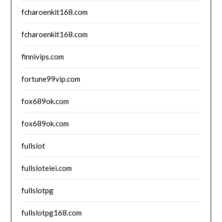
fcharoenkit168.com
fcharoenkit168.com
finnivips.com
fortune99vip.com
fox689ok.com
fox689ok.com
fullslot
fullsloteiei.com
fullslotpg
fullslotpg168.com