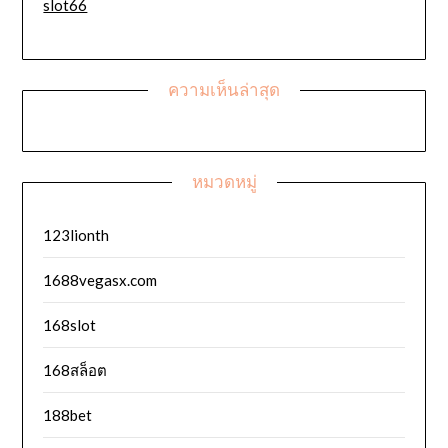
slot66
ความเห็นล่าสุด
หมวดหมู่
123lionth
1688vegasx.com
168slot
168สล็อต
188bet