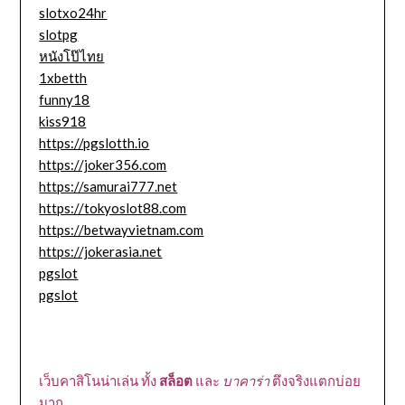
slotxo24hr
slotpg
หนังโป๊ไทย
1xbetth
funny18
kiss918
https://pgslotth.io
https://joker356.com
https://samurai777.net
https://tokyoslot88.com
https://betwayvietnam.com
https://jokerasia.net
pgslot
pgslot
เว็บคาสิโนน่าเล่น ทั้ง
สล็อต
และ
บาคาร่า
ตึงจริงแตกบ่อย
มาก