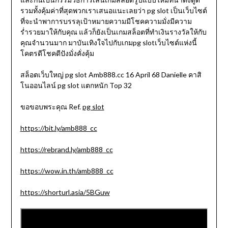
รวมทั้งคุ้มค่าที่สุดพวกเราเสนอแนะเลยว่า pg slot เป็นเว็บไซต์
ที่จะนำพาการบรรลุเป้าหมายความมีโชคความมั่งมีความ
ร่ำรวยมาให้กับคุณ แล้วก็ยังเป็นเกมสล็อตที่ทำเงินรางวัลให้กับ
คุณจำนวนมาก มาบันเทิงใจไปกับเกมpg slotเว็บไซต์แห่งนี้
โคตรดีโชคดีปังมั่งคั่งคุ้ม
สล็อตเว็บใหญ่ pg slot Amb888.cc 16 April 68 Danielle คาสิ
โนออนไลน์ pg slot แตกหนัก Top 32
ขอขอบพระคุณ Ref.
pg slot
https://bit.ly/amb888_cc
https://rebrand.ly/amb888_cc
https://wow.in.th/amb888_cc
https://shorturl.asia/5BGuw