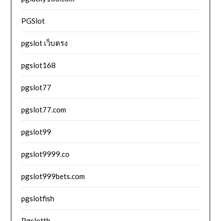
PGSlot
pgslot เว็บตรง
pgslot168
pgslot77
pgslot77.com
pgslot99
pgslot9999.co
pgslot999bets.com
pgslotfish
Pgslotth