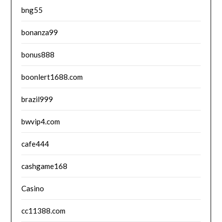
bng55
bonanza99
bonus888
boonlert1688.com
brazil999
bwvip4.com
cafe444
cashgame168
Casino
cc11388.com