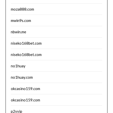
moza888.com
mwin9s.com
nbwin.me
niseko168bet.com
niseko168bet.com
no1huay
no1huay.com
okcasino159.com
okcasino159.com
p2vvip