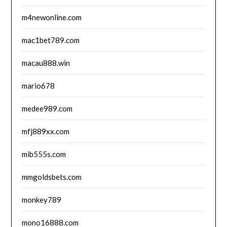
m4newonline.com
mac1bet789.com
macau888.win
mario678
medee989.com
mfj889xx.com
mib555s.com
mmgoldsbets.com
monkey789
mono16888.com