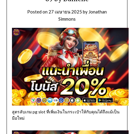
Posted on
27 เมษายน 2025
by
Jonathan
Simmons
สูตรลับเกม pg slot ที่เพิ่มเงินในกระเป๋าให้กับคุณได้ถึงแม้เป็น
มือใหม่