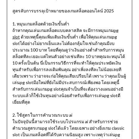
สูตรลับการบรรลุเป้าหมายของเกมสล็อตออนไลน์ 2025
1. หมุนเกมสล็อตด้วยเงินขั้นต่ำ
ถ้าหากคุณเล่นเกมสล็อตแบบคลาสสิค จะมีการหมุนเกม
pg
slot
ด้วยเหตุนี้คุณเพิ่มเติมเงินขั้นต่ำ เพื่อให้คุณเล่นเกมpg
slotได้อย่างไม่ยากเย็นและไม่ต้องกลุ้มใจเช่นถ้าคุณมีงบ
ประมาณ 100 บาท โดยที่คุณดูว่าเงินอย่างต่ำสำหรับการหมุน
สล็อตทีละเยอะแค่ไหนตัวอย่างเช่นทีละ 10 บาทคุณจะหมุนได้
10 ครั้งเป็นต้น นี่เป็นกรรมวิธีการที่จะทำให้คุณประหยัดเงิน
ทุนสำหรับเพื่อการลงเดิมพันคุณ อย่าเพิ่งลงทีละไม่น้อยเลยที
เดียวเพราะว่าอาจจะก่อให้คุณเสียเปรียบได้ เพราะว่าคุณเป็นผู้
เล่นpg slotมือใหม่ที่ยังไม่มีประสบการณ์เพียงพอ โดยเหตุนี้
สำหรับการเล่นเกมpg slotคุณจำเป็นที่จะต้องวางแผนอย่างมี
ระบบแล้วก็ใช้เงินทุนอย่างน้อยสำหรับเพื่อการเล่นpg slotดี
เยี่ยมที่สุด
2. ใช้สูตรในการคำนวณระบบ ai
ในปัจจุบันนี้สามารถใช้ระบบโปรแกรม ai สำหรับการช่วย
คำนวณสูตรเกมpg slotได้แล้ว โดยเฉพาะอย่างยิ่งเกม classic
slot เป็นเกมสล็อตที่ได้รับความนิยมสูง เพราะเหตุว่าเล่นpg