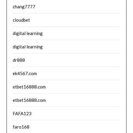
chang7777
cloudbet
digital learning
digital learning
dr888
ek4567.com
etbet16888.com
etbet16888.com
FAFA123
faro168